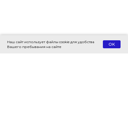
Наш сайт использует файлы cookie для удобства
OK
Вашего пребывания на сайте
© 2018 — 2026 Все права защищены
Адрес:
г. Москва, ул. Воронцовская,
д. 35Б, корп. 1, этаж 3 (м. Таганская)
Время работы:
ПН. - ПТ. 9.00 - 18.00