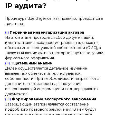
IP аудита?
Подписаться на рассылку
Процедура due diligence, как правило, проводится в
три этапа:
Нажимая кнопку «Подписаться на рассылку», вы
(I)
Первичная инвентаризация активов
даете
согласие
на обработку персональных
данных в соответствии с
политикой
обработки
На этом этапе проводится сбор документации,
персональных данных
идентификация всех зарегистрированных прав на
объекты интеллектуальной собственности (ОИС), а
также выявление активов, которые еще не получили
формального оформления.
(II)
Тщательный анализ
Далее осуществляется детальное изучение
выявленных объектов интеллектуальной
собственности. При необходимости направляются
дополнительные запросы для получения
исчерпывающей информации и подтверждающих
документов.
(III)
Формирование экспертного заключения
Завершающим этапом является составление
подробного
правового заключения
. В нем будут
отражены все обнаруженные риски в системе