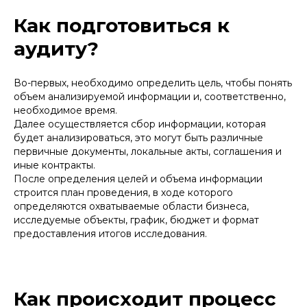
проводит переговоры для
привлечения внешних
инвестиций
Как подготовиться к
осуществляет
мониторинг
аудиту?
нарушения
исключительных прав
организации
сопровождает
досудебное
урегулирование
спора
Во-первых, необходимо определить цель, чтобы понять
представляет интересы
объем анализируемой информации и, соответственно,
организации в
судах
необходимое время.
Далее осуществляется сбор информации, которая
будет анализироваться, это могут быть различные
первичные документы, локальные акты, соглашения и
иные контракты.
После определения целей и объема информации
строится план проведения, в ходе которого
определяются охватываемые области бизнеса,
ПОДПИШИТЕСЬ НА НАШУ
исследуемые объекты, график, бюджет и формат
РАССЫЛКУ ВАЖНЫХ
предоставления итогов исследования.
ЮРИДИЧЕСКИХ НОВОСТЕЙ
Объясняем без «воды» и даем
рекомендации, что нужно делать
Как происходит процесс