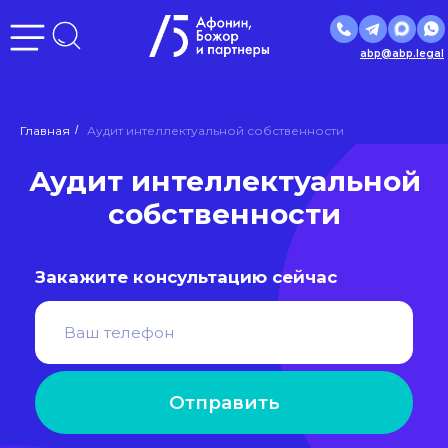
abp@abp.legal
Аудит интеллектуальной
Главная
/
Аудит интеллектуальной собственности
собственности
Закажите консультацию сейчас
Отправить
Нажимая кнопку «Отправить», вы даете
согласие
на
обработку персональных данных в соответствии с
политикой
обработки персональных данных
Входим в ведущие рейтинги
и объединения страны: