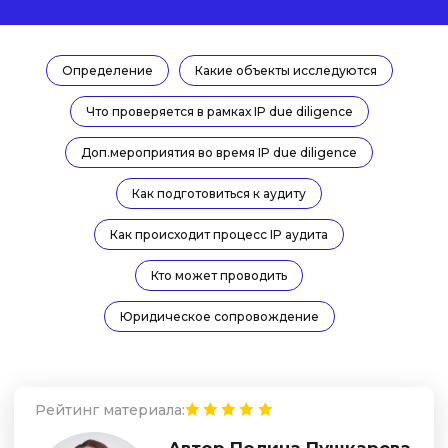
Рейтинг материала:
Автор Полина Пушкарева
Определение
Какие объекты исследуются
юрист практики защиты
интеллектуальной собственности
Что проверяется в рамках IP due diligence
Задать вопрос эксперту
Доп.мероприятия во время IP due diligence
Как подготовиться к аудиту
Как происходит процесс IP аудита
Кто может проводить
Юридическое сопровождение