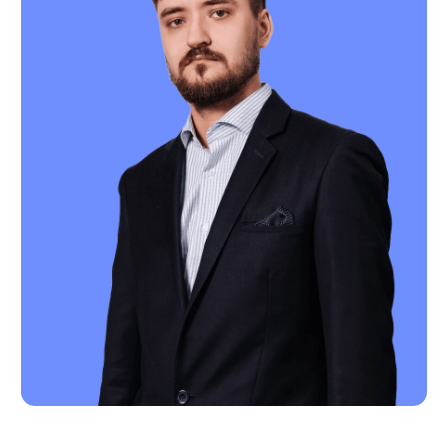
разрабатывает стратегию по правовой
охране внутренних разработок
регистрирует вновь выявленные РИД
разрабатывает рекомендации по
управлению активами и их защите
разрабатывает стратегию по
коммерциализации ОИС
унифицирует шаблоны типовых
лицензионных договоров
и
договоров отчуждения
унифицирует типовые формы
договоров, заключаемых с
контрагентами
вносит положения о
служебных РИД
и авторском вознаграждении в
трудовые договоры с лицами,
которые их создают
в случае отсутствия разрабатывает
положения о служебных РИД и
коммерческой тайне
структурирует все локальные акты,
касающиеся интеллектуальной
собственности, и доступа
сотрудников и третьих лиц к
конфиденциальным сведениям