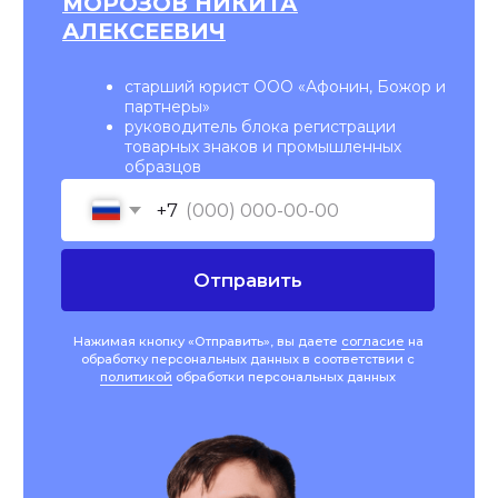
Юридическое
сопровождение
Юрист по ИС в рамках проведения IP due
diligence и после его завершения:
проводит
инвентаризацию
всех
учтенных и вновь выявленных
РИД компании
создает реестр объектов
интеллектуальной собственности
проводит
патентные исследования
для определения целесообразности
регистрации объектов