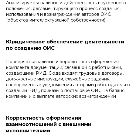
Анализируется наличие и действенность внутреннего
положения, регламентирующего процесс создания,
использования и
вознаграждения авторов
ОИС
(объектов интеллектуальной собственности)
МОРОЗОВ НИКИТА
Юридическое обеспечение деятельности
АЛЕКСЕЕВИЧ
по созданию ОИС
старший юрист ООО «Афонин, Божор и
партнеры»
Проверяется наличие и корректность оформления
руководитель блока регистрации
комплекта документации, связанной с работниками,
товарных знаков и промышленных
образцов
создающими РИД. Сюда входят: трудовые договоры,
должностные инструкции, служебные задания,
+7
своевременные уведомления авторами работодателя о
создании РИД, приказы о постановке ОИС на баланс
Отправить
компании и о выплате авторских вознаграждений
Нажимая кнопку «Отправить», вы даете
согласие
на
обработку персональных данных в соответствии с
политикой
обработки персональных данных
Корректность оформления
взаимоотношений с внешними
исполнителями