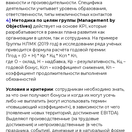
важности и производительности. Специфика
деятельности учитывает уровень образования,
ответственности, типы межличностных контактов
4]
Методика по целям группы (Management by
Objectives)
действует на основе KPI, которые
разрабатываются в рамках плана развития как
организации в целом, так и сотрудника. На примере
Группы НЛМК (2019 год) в исследовании ряда учёных
приводится формула расчёта годовой премии:
Пгод = (О + Н) * Кр * Кц * Ксп * Кп,
где О – оклад, Н – надбавка, Кр – результативность, Кц –
годовой бонус, Ксп – коэффициент снижения, Кп –
коэффициент продолжительности выполнения
обязанностей
Условия и критерии
: сотрудникам необходимо знать,
за что они получают бонусы и когда их могут усечь
либо не выплатить (могут использовать термин
«повышающий коэффициент»), в зависимости от чего
(появление новых территорий, достижение EBITDA).
Выделяют производственные (за трудовые
достижения) и непроизводственные (в честь
праздника, события), денежные и в натуральной форме