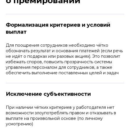
о премировании
Формализация критериев и условий
выплат
Для поощрения сотрудников необходимо чётко
обозначать результат и основания платежей (если речь
не идёт о подарках или разовых акциях). Это позволит
избежать споров, повысить прозрачность системы
управления персоналом для сотрудников, а также
обеспечить выполнение поставленных целей и задач
Специалисты юрфирмы Афонин, Божор и
партнёры помогли составить систему
Исключение субъективности
премирования с использованием
«фантомных» опционов, что позволило
сохранить ценные кадры, а также
При наличии чётких критериев у работодателя нет
обеспечить стабильность
возможности злоупотреблять правом и отказывать в
корпоративного управления
выплате на произвольной основе (по личному
усмотрению)