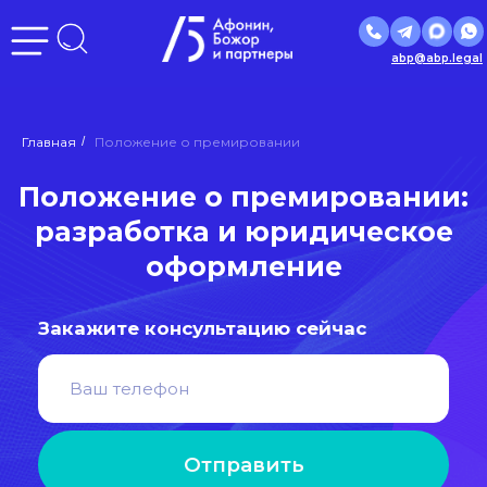
abp@abp.legal
Положение о премировании:
Главная
/
Положение о премировании
разработка и юридическое
оформление
Закажите консультацию сейчас
Отправить
Нажимая кнопку «Отправить», вы даете
согласие
на
обработку персональных данных в соответствии с
политикой
обработки персональных данных
РЕЙТИНГ
ЮРИДИЧЕСКИХ
КОМПАНИЙ
ЛУЧШИЕ ЮРИДИЧЕСКИЕ