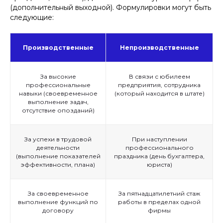
(дополнительный выходной). Формулировки могут быть
следующие:
Производственные
Непроизводственные
За высокие
В связи с юбилеем
профессиональные
предприятия, сотрудника
навыки (своевременное
(который находится в штате)
выполнение задач,
отсутствие опозданий)
За успехи в трудовой
При наступлении
деятельности
профессионального
(выполнение показателей
праздника (день бухгалтера,
эффективности, плана)
юриста)
За своевременное
За пятнадцатилетний стаж
выполнение функций по
работы в пределах одной
договору
фирмы