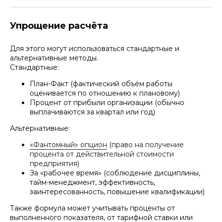
Благодарим юристов Афонин, Божор и
Упрощение расчёта
партнёры за грамотную работу по
внедрению опционной программы –
компания повысила лояльность
Для этого могут использоваться стандартные и
работников, а расходы понесет только в
альтернативные методы.
случае, если работники достигнут
Стандартные:
высоких результатов
План-Факт (фактический объём работы
оценивается по отношению к плановому)
Процент от прибыли организации (обычно
выплачиваются за квартал или год)
Обратились к юристам Афонин,
Альтернативные:
Божор и партнёры для составления
мотивационной программы перед
«Фантомный» опцион
(право на получение
входом инвестора в уставный
процента от действительной стоимости
капитал – сохранили и сотрудников и
предприятия)
интерес инвестора
За «рабочее время» (соблюдение дисциплины,
тайм-менеджмент, эффективность,
заинтересованность, повышение квалификации)
Также формула может учитывать проценты от
выполненного показателя, от тарифной ставки или