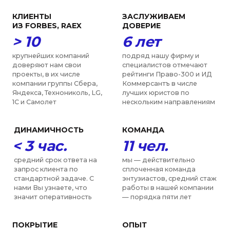
научных и общественных
проекты
,
которые мы
объединений в
сопровождаем каждый
деятельности которых
год
мы участвуем, включая
РАН, ТПП, МГЮА, Moscow
Digital School