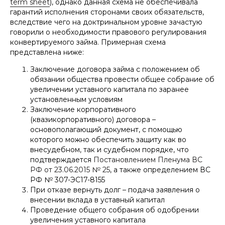
term sheet
), однако данная схема не обеспечивала
гарантий исполнения сторонами своих обязательств,
вследствие чего на доктринальном уровне зачастую
говорили о необходимости правового регулирования
конвертируемого займа. Примерная схема
представлена ниже:
Заключение договора займа с положением об
обязании общества провести общее собрание об
увеличении уставного капитала по заранее
установленным условиям
Заключение корпоративного
(квазикорпоративного) договора –
основополагающий документ, с помощью
которого можно обеспечить защиту как во
внесудебном, так и судебном порядке, что
подтверждается
Постановлением Пленума ВС
РФ от 23.06.2015 № 25
, а также определением ВС
РФ № 307-ЭС17-8155
При отказе вернуть долг – подача заявления о
внесении вклада в уставный капитал
Проведение общего собрания об одобрении
увеличения уставного капитала