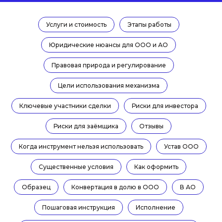
Услуги и стоимость
Этапы работы
Юридические нюансы для ООО и АО
Правовая природа и регулирование
Цели использования механизма
Ключевые участники сделки
Риски для инвестора
Риски для заёмщика
Отзывы
Когда инструмент нельзя использовать
Устав ООО
Существенные условия
Как оформить
Образец
Конвертация в долю в ООО
В АО
КЛИЕНТЫ
ЗАСЛУЖИВАЕМ
Пошаговая инструкция
Исполнение
ИЗ FORBES, RAEX
ДОВЕРИЕ
> 10
6 лет