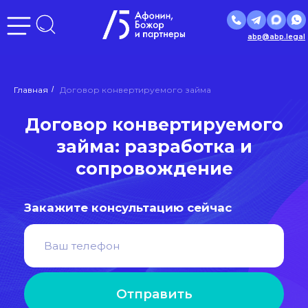
abp@abp.legal
Договор конвертируемого
Главная
/
Договор конвертируемого займа
займа: разработка и
сопровождение
Закажите консультацию сейчас
Отправить
Нажимая кнопку «Отправить», вы даете
согласие
на
обработку персональных данных в соответствии с
политикой
обработки персональных данных
Входим в ведущие рейтинги и
объединения страны: