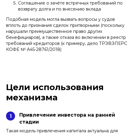
Соглашение о зачёте встречных требований по
возврату долга и по внесению вклада
Подобная модель могла вызвать вопросы у судов
вплоть до признания сделок притворными (поскольку
нарушали преимущественное право других
бенефициаров), а также отказа во включении в реестр
требований кредиторов (к примеру, дело ТРЭВЭЛЕРС
КОФЕ № А45-28761/2018)
Цели использования
механизма
Привлечение инвестора на ранней
1
Юристы компании Афонин, Божор и
стадии
партнеры защитили мои инвестиции
Такая модель привлечения капитала актуальна для
через конвертируемый заём, по итогу мне