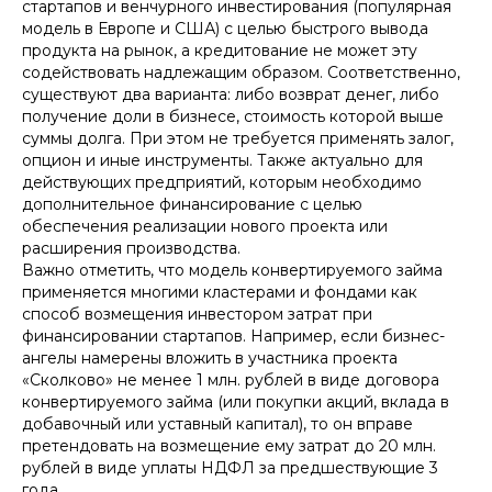
удалось обеспечить возврат средств с
стартапов и венчурного инвестирования (популярная
процентами надлежащим образом!
модель в Европе и США) с целью быстрого вывода
продукта на рынок, а кредитование не может эту
содействовать надлежащим образом. Соответственно,
существуют два варианта: либо возврат денег, либо
получение доли в бизнесе, стоимость которой выше
Благодарим экспертов Афонин, Божор
суммы долга. При этом не требуется применять залог,
и партнеры за качественное
опцион и иные инструменты. Также актуально для
юридическое обслуживание! Удалось
получить нужные инвестиции,
действующих предприятий, которым необходимо
соблюдая баланс интересов!
дополнительное финансирование с целью
обеспечения реализации нового проекта или
расширения производства.
Важно отметить, что модель конвертируемого займа
применяется многими кластерами и фондами как
Специалисты Афонин, Божор и
способ возмещения инвестором затрат при
партнеры помогли нам выйти на сделку
финансировании стартапов. Например, если бизнес-
за 5 дней, а договор не вызвал вопросов
ангелы намерены вложить в участника проекта
со стороны ФНС – отмечаем очень
высокую скорость решения задач
«Сколково» не менее 1 млн. рублей в виде договора
конвертируемого займа (или покупки акций, вклада в
добавочный или уставный капитал), то он вправе
претендовать на возмещение ему затрат до 20 млн.
рублей в виде уплаты НДФЛ за предшествующие 3
года