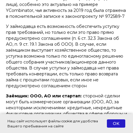
лица), особенно это актуально на примере
YCombinator, чья активность за 2019 год была отражена
в пояснительной записке к законопроекту № 972589-7
У займодавца есть возможность обеспечить уступку
прав требований, но только если это право прямо
предусмотрено соглашением (п. 6 ст. 32.3 Закона об
АО, п. 9 ст. 19.1 Закона об ООО). В случае, если
заёмщиком выступает хозяйственное общество, то
уступка возможна только по единогласному решению
общего собрания участников/акционеров данного
общества. В случае уступки у займодавца нет права
требовать конвертации, есть только право возврата
займа с процентами годовых, если иное не
предусмотрено соглашением сторон
Заёмщик: ООО, АО или стартап:
стороной сделки
могут быть коммерческие организации (ООО, АО, за
некоторыми исключениями: кредитные, некредитные
финансовые организации, общества в сфере обороны и
безопасности, общества после приватизации, у
Наш сайт использует файлы cookie для удобства
OK
которых свыше 25% голосов на общем собрании
Вашего пребывания на сайте
акционеров принадлежат государству или