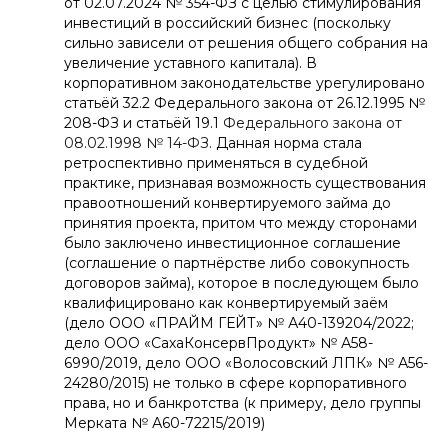
от 02.07.2024 № 354-ФЗ с целью стимулирования
инвестиций в российский бизнес (поскольку
сильно зависели от решения общего собрания на
увеличение уставного капитала). В
корпоративном законодательстве урегулировано
статьёй 32.2 Федерального закона от 26.12.1995 №
208-ФЗ и статьёй 19.1
Федерального закона от
08.02.1998 № 14-ФЗ
. Данная норма стала
ретроспективно применяться в судебной
практике, признавая возможность существования
правоотношений конвертируемого займа до
принятия проекта, притом что между сторонами
было заключено инвестиционное соглашение
(соглашение о партнёрстве либо совокупность
договоров займа), которое в последующем было
квалифицировано как конвертируемый заём
(дело ООО «ПРАЙМ ГЕЙТ» № А40-139204/2022;
дело ООО «СахаКонсервПродукт» № А58-
6990/2019, дело ООО «Волосовский ЛПК» № А56-
24280/2015) не только в сфере корпоративного
права, но и банкротства (к примеру, дело группы
Мерката № А60-72215/2019)