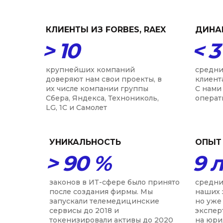
КЛИЕНТЫ ИЗ FORBES, RAEX
ДИНА
> 10
< 3
крупнейших компаний
средни
доверяют нам свои проекты, в
клиент
их числе компании группы
С нами 
Сбера, Яндекса, Технониколь,
операт
LG, 1С и Самолет
УНИКАЛЬНОСТЬ
ОПЫТ
> 90 %
9 
законов в ИТ-сфере было принято
средни
после создания фирмы. Мы
наших 
запускали телемедицинские
но уже
сервисы до 2018 и
экспер
токенизировали активы до 2020
на юри