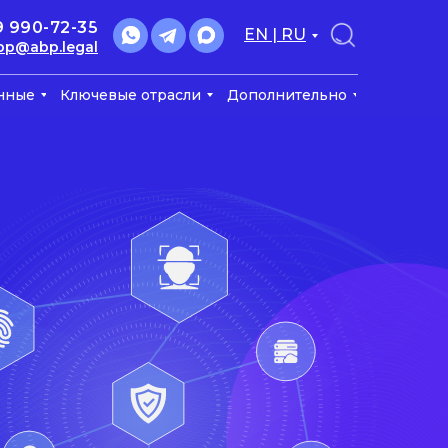
9 990-72-35
EN | RU
bp@abp.legal
нные
Ключевые отрасли
Дополнительно