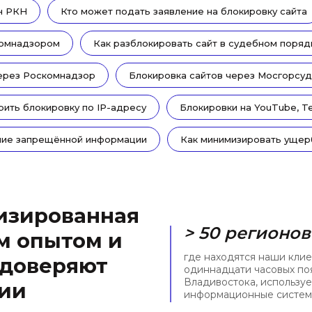
ан РКН
Кто может подать заявление на блокировку сайта
скомнадзором
Как разблокировать сайт в судебном поряд
через Роскомнадзор
Блокировка сайтов через Мосгорсуд
рить блокировку по IP-адресу
Блокировки на YouTube, Te
ние запрещённой информации
Как минимизировать ущер
изированная
> 50 регионов
м опытом и
где находятся наши клие
 доверяют
одиннадцати часовых по
Владивостока, использу
сии
информационные системы