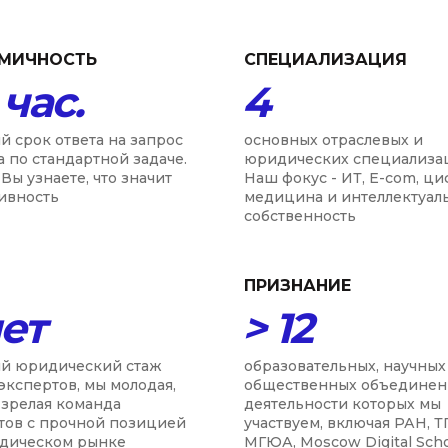
МИЧНОСТЬ
СПЕЦИАЛИЗАЦИЯ
 час.
4
й срок ответа на запрос
основных отраслевых и
а по стандартной задаче.
юридических специализа
Вы узнаете, что значит
Наш фокус - ИТ, E-com, ц
ивность
медицина и интеллектуал
собственность
ПРИЗНАНИЕ
лет
> 12
й юридический стаж
образовательных, научных
экспертов, мы молодая,
общественных объединен
 зрелая команда
деятельности которых мы
тов с прочной позицией
участвуем, включая РАН, Т
дическом рынке
МГЮА, Moscow Digital Sch