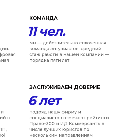
КОМАНДА
11 чел.
мы — действительно сплоченная
ции.
команда энтузиастов, средний
ифровая
стаж работы в нашей компании —
ьная
порядка пяти лет
ЗАСЛУЖИВАЕМ ДОВЕРИЕ
6 лет
 и
подряд нашу фирму и
ий в
специалистов отмечают рейтинги
Право-300 и ИД Коммерсантъ в
ПП,
числе лучших юристов по
ool
нескольким направлениям