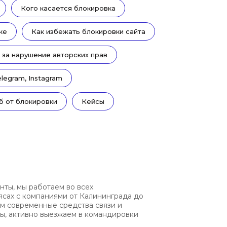
Кого касается блокировка
ке
Как избежать блокировки сайта
 за нарушение авторских прав
legram, Instagram
б от блокировки
Кейсы
нты, мы работаем во всех
ясах с компаниями от Калининграда до
ем современные средства связи и
, активно выезжаем в командировки