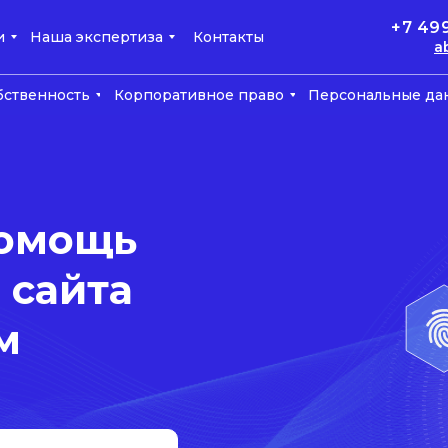
+7 49
и
Наша экспертиза
Контакты
a
бственность
Корпоративное право
Персональные да
помощь
 сайта
м