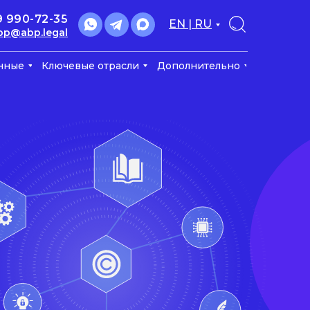
9 990-72-35
EN | RU
bp@abp.legal
нные
Ключевые отрасли
Дополнительно