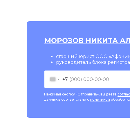
МОРОЗОВ НИКИТА А
старший юрист ООО «Афонин
руководитель блока регистр
+7
Нажимая кнопку «Отправить», вы даете
согла
данных в соответствии с
политикой
обработки