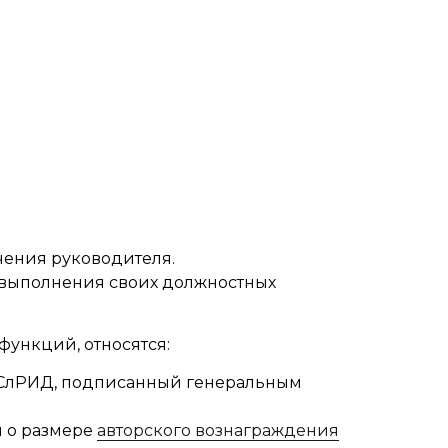
чения руководителя.
 выполнения своих должностных
ункций, относятся:
 СлРИД, подписанный генеральным
м о размере
авторского вознаграждения