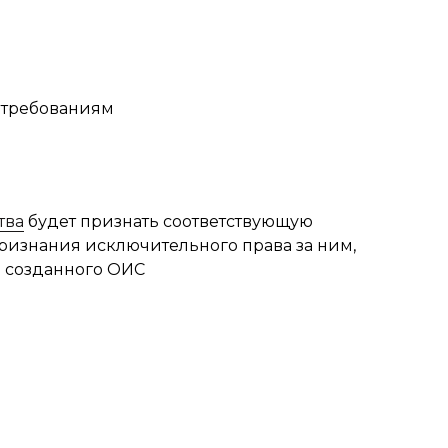
м требованиям
тва
будет признать соответствующую
признания исключительного права за ним,
е созданного ОИС