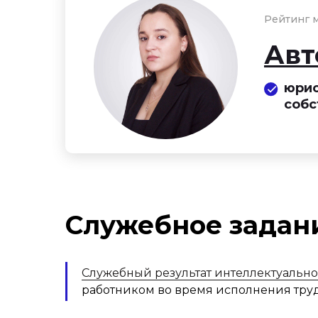
Рейтинг м
Авт
юрис
собс
Служебное задани
Служебный результат интеллектуальн
работником во время исполнения тру