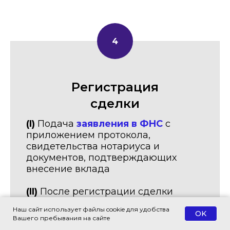
Регистрация
сделки
(I)
Подача
заявления в ФНС
с
приложением протокола,
свидетельства нотариуса и
документов, подтверждающих
внесение вклада
(II)
После регистрации сделки
возможен
выход "старого"
Наш сайт использует файлы cookie для удобства
участника
путем подачи обществу
OK
Вашего пребывания на сайте
заявления, с выплатой