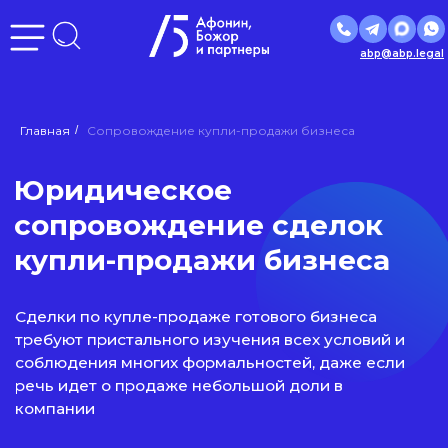
abp@abp.legal
Главная
/
Сопровождение купли-продажи бизнеса
Юридическое
сопровождение сделок
купли-продажи бизнеса
Сделки по купле-продаже готового бизнеса
требуют пристального изучения всех условий и
соблюдения многих формальностей, даже если
речь идет о продаже небольшой доли в
компании
Успешное завершение таких сделок зависит от
многих нюансов, связанных с самой формой
сделок, расчетами, налогообложением и
масштабами предприятия. Привлечение
опытного юриста для купли-продажи бизнеса
поможет Вам избежать негативных правовых и
финансовых последствий