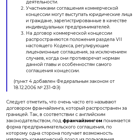
деятельности.
Участниками соглашения коммерческой
АФОНИН АЛЕКСАНДР
концессии могут выступать юридические лица
ЛЕОНИДОВИЧ
и граждане, зарегистрированные в качестве
индивидуальных предпринимателей.
Патентный поверенный, адвокат,
На договор коммерческой концессии
аттестованный по специализации
распространяются положения раздела VII
"изобретения и полезные модели"
Отмечен в 2025 г.
ИД Коммерсантъ
в
настоящего Кодекса, регулирующие
числе лучших юристов по защите
лицензионные соглашения, за исключением
интеллектуальной собственности
Руководитель практики защиты
случаев, когда они противоречат нормам
интеллектуальной собственности
данной главы и особенностям самого
соглашения концессии.
+7
(пункт 4 добавлен Федеральным законом от
18.12.2006 № 231-ФЗ)
Отправить
Следует отметить, что очень часто его называют
Нажимая кнопку «Отправить», вы даете
согласие
на
обработку персональных данных в соответствии с
договором франчайзинга, который распространен за
политикой
обработки персональных данных
границей. Так, в соответствии с английским
законодательством, под
франчайзингом
понимается
форма предпринимательского соглашения, по
которому одна сторона получает возможность
извлекать коммерческий доход из пользования