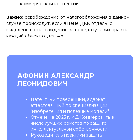
коммерческой концессии
Важно:
освобождение от налогообложения в данном
случае происходит, если в цене ДКК отдельно
выделено вознаграждение за передачу таких прав на
каждый объект отдельно
Франшиза BookingCat
Одни из лучших юристов в области
франчайзинга. Успешно защитили
паушальный взнос от возврата и договор
франчайзинга от оспаривания. Да, дорого,
но такое глубокое погружение в
проблематику и ответственный подход
тяжело найти
Франшиза АЗС СевТрансГаз