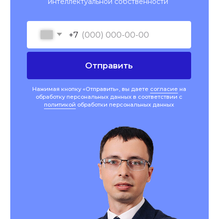
Выражаем благодарность компании
«Афонин, Божор и партнеры» за
регистрацию товарного знака,
составление лицензионного соглашения
на период регистрации и договора
коммерческой концессии с
последующей регистрацией в
Роспатенте
Франшиза Пенная Гильдия
Сотрудничаю уже более 3 лет, успешная
защита в спорах с лицензиатами на всех
стадиях (досудебной и судебной).
Отличные профессионалы, готовы вести
дела в любом городе РФ