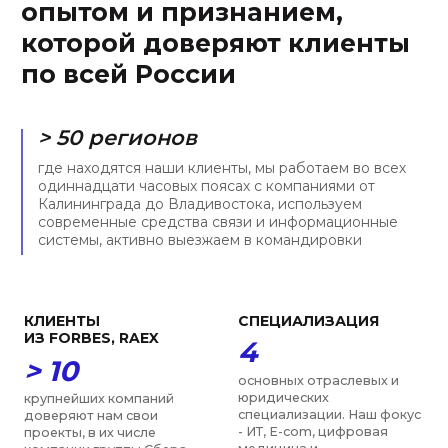
УНИКАЛЬНОСТЬ
ОПЫТ
> 90 %
9 лет
законов в ИТ-сфере было
средний юридический стаж
принято после создания
наших экспертов, мы
фирмы. Мы запускали
молодая, но уже зрелая
телемедицинские сервисы
команда экспертов с
до 2018 и токенизировали
прочной позицией на
активы до 2020
юридическом рынке
ПРИЗНАНИЕ
ЗАСЛУЖИВАЕМ
ДОВЕРИЕ
> 12
6 лет
образовательных,
научных и общественных
подряд нашу фирму и
объединений в
специалистов отмечают
деятельности которых
рейтинги Право-300 и ИД
мы участвуем, включая
Коммерсантъ в числе
РАН, ТПП, МГЮА, Moscow
лучших юристов по
Digital School
нескольким направлениям