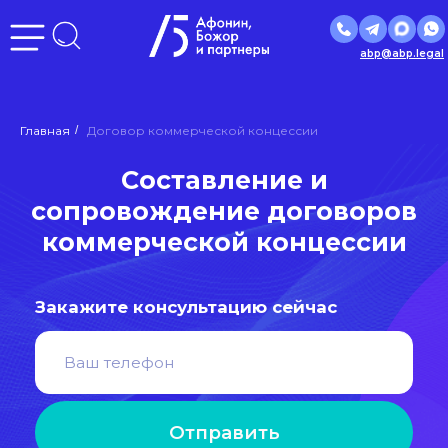
abp@abp.legal
Составление и
Главная
/
Договор коммерческой концессии
сопровождение договоров
коммерческой концессии
Закажите консультацию сейчас
Отправить
Нажимая кнопку «Отправить», вы даете
согласие
на
обработку персональных данных в соответствии с
политикой
обработки персональных данных
РЕЙТИНГ
ЮРИДИЧЕСКИХ