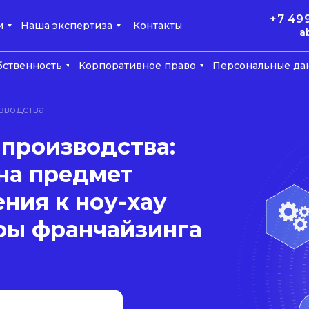
+7 49
и
Наша экспертиза
Контакты
a
бственность
Корпоративное право
Персональные да
зводства
 производства:
на предмет
ния к ноу-хау
ры франчайзинга