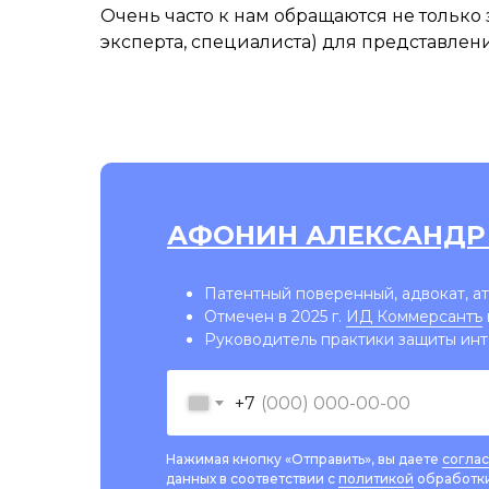
Очень часто к нам обращаются не только
эксперта, специалиста) для представлени
АФОНИН АЛЕКСАНДР
Патентный поверенный, адвокат, а
Отмечен в 2025 г.
ИД Коммерсантъ
Руководитель практики защиты инт
+7
Нажимая кнопку «Отправить», вы даете
согла
данных в соответствии с
политикой
обработки