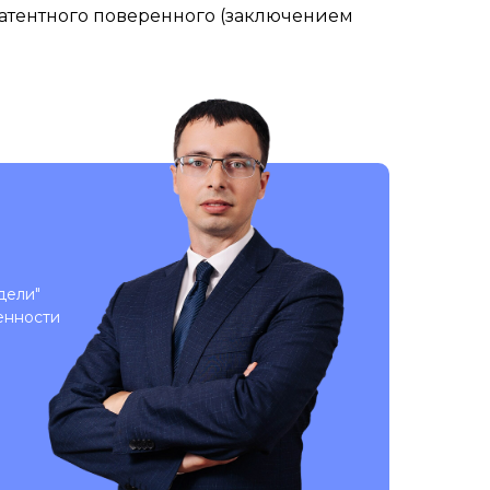
патентного поверенного (заключением
дели"
енности