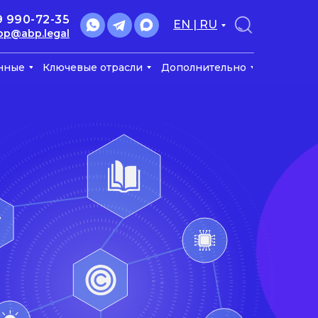
9 990-72-35
EN | RU
bp@abp.legal
нные
Ключевые отрасли
Дополнительно