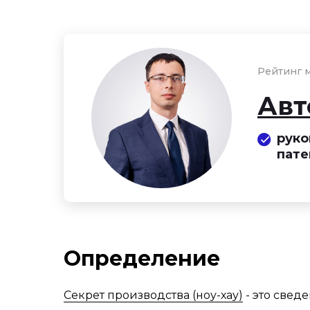
Рейтинг м
Авт
руко
пате
Определение
Секрет производства (ноу-хау)
- это свед