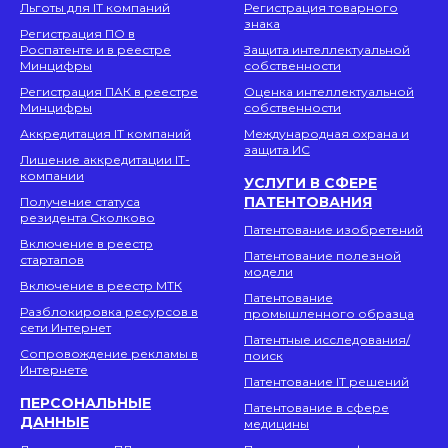
Льготы для IT компаний
Регистрация товарного
знака
Регистрация ПО в
Роспатенте и в реестре
Защита интеллектуальной
Минцифры
собственности
Регистрация ПАК в реестре
Оценка интеллектуальной
Минцифры
собственности
Аккредитация IT компаний
Международная охрана и
защита ИС
Лишение аккредитации IT-
компании
УСЛУГИ В СФЕРЕ
ПАТЕНТОВАНИЯ
Получение статуса
резидента Сколково
Патентование изобретений
Включение в реестр
Патентование полезной
стартапов
модели
Включение в реестр МТК
Патентование
Разблокировка ресурсов в
промышленного образца
сети Интернет
Патентные исследования/
Сопровождение рекламы в
поиск
Интернете
Патентование IT решений
ПЕРСОНАЛЬНЫЕ
Патентование в сфере
ДАННЫЕ
медицины