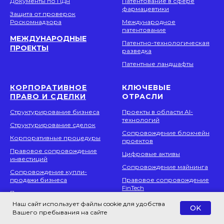
Документы по ПДн
Патентование в сфере
фармацевтики
Защита от проверок
Роскомнадзора
Международное
патентование
МЕЖДУНАРОДНЫЕ
Патентно-технологическая
ПРОЕКТЫ
разведка
Патентные ландшафты
КОРПОРАТИВНОЕ
КЛЮЧЕВЫЕ
ПРАВО И СДЕЛКИ
ОТРАСЛИ
Структурирование бизнеса
Проекты в области AI-
технологий
Структурирование сделок
Сопровождение блокчейн
Корпоративные процедуры
проектов
Правовое сопровождение
Цифровые активы
инвестиций
Сопровождение майнинга
Сопровождение купли-
продажи бизнеса
Правовое сопровождение
FinTech
Получение разрешения
Правительственной
Киберспорт и гейминг
Наш сайт использует файлы cookie для удобства
OK
комиссии
Вашего пребывания на сайте
Наука и инновации
Юридический аудит (legal