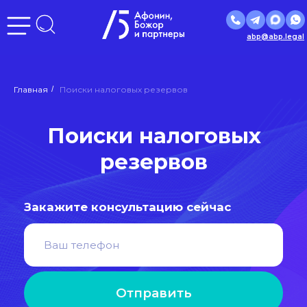
abp@abp.legal
Главная
/
Поиски налоговых резервов
Поиски налоговых
резервов
Закажите консультацию сейчас
Отправить
Нажимая кнопку «Отправить», вы даете
согласие
на
обработку персональных данных в соответствии с
политикой
обработки персональных данных
РЕЙТИНГ
ЮРИДИЧЕСКИХ