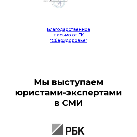
Благодарственное
письмо от ГК
"СберЗдоровье"
ПОДПИШИТЕСЬ НА НАШУ
РАССЫЛКУ ВАЖНЫХ
Мы выступаем
ЮРИДИЧЕСКИХ НОВОСТЕЙ
юристами-экспертами
Объясняем без «воды» и даем
рекомендации, что нужно делать
в СМИ
Подписаться на рассылку