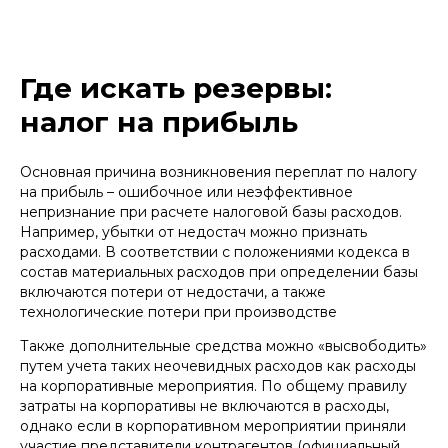
Где искать резервы:
налог на прибыль
МОРИНА ВИКТОРИЯ СЕРГЕЕВНА
Основная причина возникновения переплат по налогу
на прибыль – ошибочное или неэффективное
юрист практики цифрового права
непризнание при расчете налоговой базы расходов.
Например, убытки от недостач можно признать
+7
расходами. В соответствии с положениями кодекса в
состав материальных расходов при определении базы
Отправить
включаются потери от недостачи, а также
технологические потери при производстве
Нажимая кнопку «Отправить», вы даете
согласие
на
обработку персональных данных в соответствии с
Также дополнительные средства можно «высвободить»
политикой
обработки персональных данных
путем учета таких неочевидных расходов как расходы
на корпоративные мероприятия. По общему правилу
затраты на корпоративы не включаются в расходы,
однако если в корпоративном мероприятии приняли
участие представители контрагентов (официальный