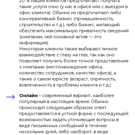
20 % наших клиентов предпочитают получать
такие услуги очно (у нас в офисе или с выездом в
офис клиента). Обычно их предпочитают либо
консервативный бизнес (промышленность,
строительство и т.д.), либо бизнес, желающий
обеспечить максимальную приватность сведений
(компании, чей основной актив — это
информация).
Некоторые клиенты также выбирают личное
взаимодействие с глазу на глаз, так как оно
позволяет получить более точное представление
СберЗдоровье
о компании (местонахождение офиса,
количество сотрудников, качество офиса), а
Компания "Афонин, Божор и партнёры"
также о самом юристе (возраст, опрятность,
оказывает надежную помощь нам по
всем возникающим вопросам почти 7
вовлеченность в проблемы клиента и т.д.)
лет, надежный поставщик юридических
услуг
Онлайн
– современный вариант, наиболее
популярный в настоящее время. Обычно
происходит следующим образом: ответ
предоставляется в устной форме с последующей
возможностью задать уточняющие вопросы в
виде письменных сообщений в течение
нескольких дней, либо наоборот, в виде