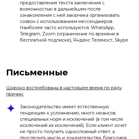
Halsa
предоставления текста заключения с
возможностью в дальнейшем после
Работаем с фирмой с момента
ознакомления с ней заказчика организовать
основания. Несмотря на то, что в
настоящий момент у нас уже более ста
созвон с использованием мессенджеров.
сотрудников, мы все равно продолжаем
Наиболее часто используются: WhatsApp,
пользоваться консультациями "Афонин,
Telegram, Zoom (ограничение по времени в
Божор и партнёры"
бесплатной подписке), Яндекс Телемост, Skype
Письменные
Платформа Happy Inc
За весь период обслуживания команда
Широко востребованы в настоящее время по ряду
"Афонин, Божор и партнеры" показала
причин:
способность ответственно подходить к
поставленным задачам, качественно и в
Законодательство имеет естественную
установленные сроки оказывать
квалифицированную юридическую
тенденцию к усложнению, много нюансов,
помощь
специальных норм и исключений (в том числе
исключений из исключений). Если клиент хочет
не просто получить односложный ответ, а
проследить мысль и доказательства, благодаря