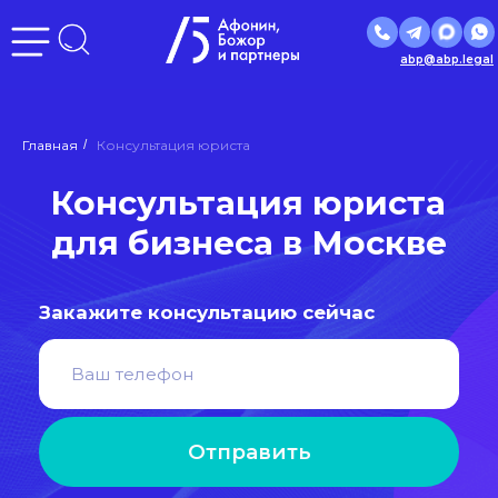
abp@abp.legal
Консультация юриста
Главная
/
Консультация юриста
для бизнеса в Москве
Закажите консультацию сейчас
Отправить
Нажимая кнопку «Отправить», вы даете
согласие
на
обработку персональных данных в соответствии с
политикой
обработки персональных данных
РЕЙТИНГ
ЮРИДИЧЕСКИХ
КОМПАНИЙ
ЛУЧШИЕ ЮРИДИЧЕСКИЕ
РОССИИ
ПРАКТИКИ