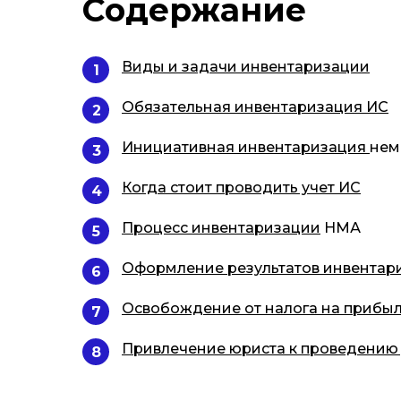
Содержание
Виды и задачи инвентаризации
1
Обязательная инвентаризация ИС
2
Инициативная инвентаризация
нем
3
Когда стоит проводить учет ИС
4
Процесс инвентаризации
НМА
5
Оформление результатов инвентар
6
Освобождение от налога на прибы
7
Привлечение юриста к проведению 
8