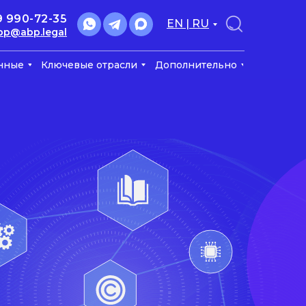
9 990-72-35
EN | RU
bp@abp.legal
нные
Ключевые отрасли
Дополнительно