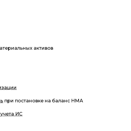
атериальных активов
изации
ль
при постановке на баланс НМА
учета ИС