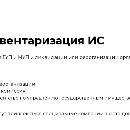
нвентаризация ИС
и ГУП и МУП и ликвидации или реорганизации орг
реорганизации
 комиссия
гентство по управлению государственным имущест
ут привлекаться специальные компании, но это дол