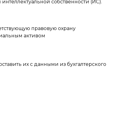
ы интеллектуальной собственности (ИС).
ветствующую правовую охрану
риальным активом
оставить их с данными из бухгалтерского