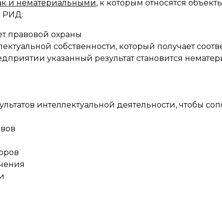
ак и нематериальными
, к которым относятся объект
 РИД:
ет правовой охраны
лектуальной собственности, который получает соот
редприятии указанный результат становится немате
ультатов интеллектуальной деятельности, чтобы соп
ивов
оров
ичения
и