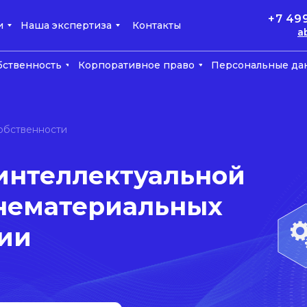
+7 49
и
Наша экспертиза
Контакты
a
бственность
Корпоративное право
Персональные да
обственности
интеллектуальной
 нематериальных
нии