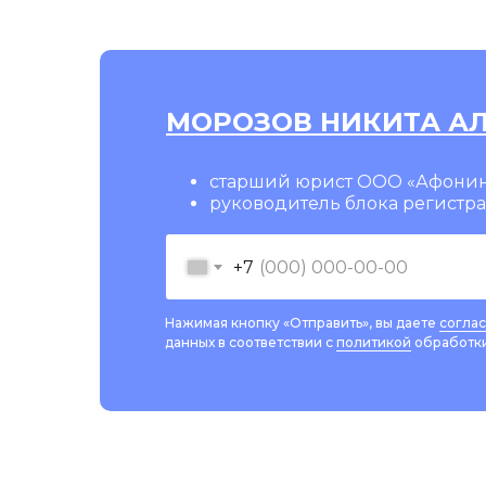
МОРОЗОВ НИКИТА А
старший юрист ООО «Афонин
руководитель блока регистр
+7
Нажимая кнопку «Отправить», вы даете
согла
данных в соответствии с
политикой
обработки