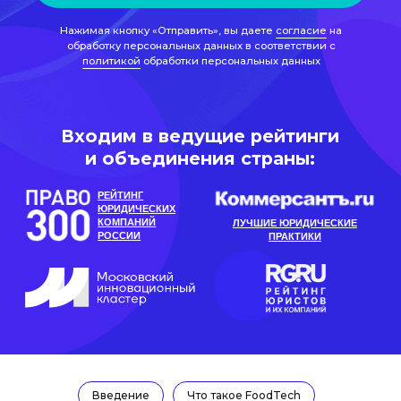
РЕЙТИНГ
ЮРИДИЧЕСКИХ
КОМПАНИЙ
ЛУЧШИЕ ЮРИДИЧЕСКИЕ
РОССИИ
ПРАКТИКИ
Рейтинг материала:
Автор Полина Пушкарева
юрист практики защиты
интеллектуальной собственности
Задать вопрос эксперту
Введение
Что такое FoodTech