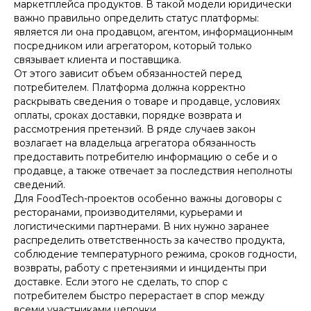
маркетплейса продуктов. В такой модели юридически
важно правильно определить статус платформы:
является ли она продавцом, агентом, информационным
посредником или агрегатором, который только
связывает клиента и поставщика.
От этого зависит объем обязанностей перед
потребителем. Платформа должна корректно
раскрывать сведения о товаре и продавце, условиях
ПОЛИНА ПУШКАРЁВА
оплаты, сроках доставки, порядке возврата и
рассмотрения претензий. В ряде случаев закон
юрист практики защиты
возлагает на владельца агрегатора обязанность
интеллектуальной
собственности
предоставить потребителю информацию о себе и о
продавце, а также отвечает за последствия неполноты
+7
сведений.
Для FoodTech-проектов особенно важны договоры с
Отправить
ресторанами, производителями, курьерами и
логистическими партнерами. В них нужно заранее
Нажимая кнопку «Отправить», вы даете
согласие
на
распределить ответственность за качество продукта,
обработку персональных данных в соответствии с
политикой
обработки персональных данных
соблюдение температурного режима, сроков годности,
возвраты, работу с претензиями и инциденты при
доставке. Если этого не сделать, то спор с
потребителем быстро перерастает в спор между
всеми участниками цепочки.