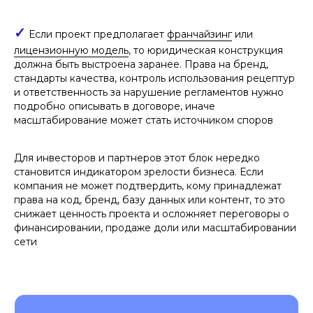
ПОДПИШИТЕСЬ НА НАШУ
РАССЫЛКУ ВАЖНЫХ
✓
Если проект предполагает
франчайзинг
или
ЮРИДИЧЕСКИХ НОВОСТЕЙ
лицензионную модель
, то юридическая конструкция
Объясняем без «воды» и даем
должна быть выстроена заранее. Права на бренд,
рекомендации, что нужно делать
стандарты качества, контроль использования рецептур
и ответственность за нарушение регламентов нужно
подробно описывать в договоре, иначе
масштабирование может стать источником споров
Подписаться на рассылку
Для инвесторов и партнеров этот блок нередко
становится индикатором зрелости бизнеса. Если
компания не может подтвердить, кому принадлежат
Нажимая кнопку «Подписаться на рассылку», вы
даете
согласие
на обработку персональных
права на код, бренд, базу данных или контент, то это
данных в соответствии с
политикой
обработки
персональных данных
снижает ценность проекта и осложняет переговоры о
финансировании, продаже доли или масштабировании
сети