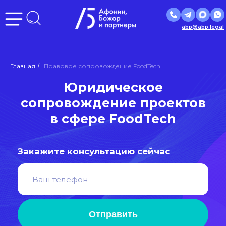
abp@abp.legal
Юридическое
Главная
/
Правовое сопровождение FoodTech
сопровождение проектов
в сфере FoodTech
Закажите консультацию сейчас
Отправить
Нажимая кнопку «Отправить», вы даете
согласие
на
обработку персональных данных в соответствии с
политикой
обработки персональных данных
Входим в ведущие рейтинги
и объединения страны: