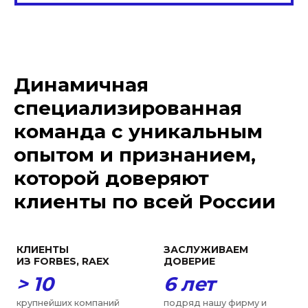
особенностей
прочной позицией на
юридическом рынке
ПРИЗНАНИЕ
ОЦЕНКА
> 12
30 млр
д.
руб.
образовательных,
размер инвестиций в
научных и общественных
проекты
,
которые мы
Динамичная
объединений в
сопровождаем каждый
деятельности которых
год
мы участвуем, включая
специализированная
РАН, ТПП, МГЮА, Moscow
Digital School
команда с уникальным
опытом и признанием,
которой доверяют
клиенты по всей России