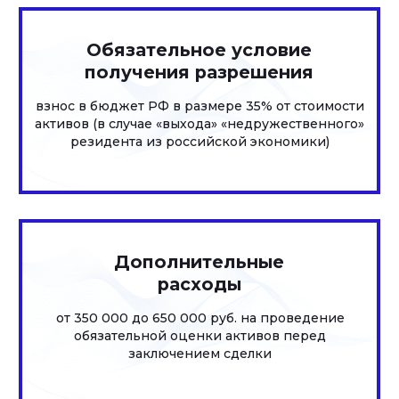
КЛИЕНТЫ
ЗАСЛУЖИВАЕМ
ИЗ FORBES, RAEX
ДОВЕРИЕ
> 10
6 лет
крупнейших компаний
подряд нашу фирму и
доверяют нам свои
специалистов отмечают
проекты, в их числе
рейтинги Право-300 и ИД
компании группы Сбера,
Коммерсантъ в числе
Яндекса, Технониколь, LG,
лучших юристов по
1С и Самолет
нескольким направлениям
ДИНАМИЧНОСТЬ
КОМАНДА
< 3 час.
11 чел.
средний срок ответа на
мы — действительно
запрос клиента по
сплоченная команда
стандартной задаче. С
энтузиастов, средний стаж
нами Вы узнаете, что
работы в нашей компании
значит оперативность
— порядка пяти лет
ПОКРЫТИЕ
ОПЫТ
100 %
9 лет
Действуем по всей России
средний юридический стаж
— от Калининграда до
наших экспертов, мы
Владивостока со знанием
молодая, но уже зрелая
региональных
команда экспертов с