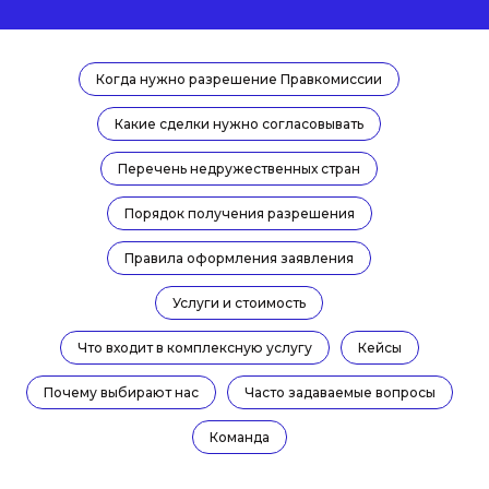
взнос в бюджет РФ в размере 35% от стоимости
активов (в случае «выхода» «недружественного»
резидента из российской экономики)
Когда нужно разрешение Правкомиссии
Какие сделки нужно согласовывать
Дополнительные
Перечень недружественных стран
расходы
от 350 000 до 650 000 руб. на проведение
Порядок получения разрешения
обязательной оценки активов перед
заключением сделки
Правила оформления заявления
Услуги и стоимость
Что входит в комплексную услугу
Кейсы
Почему выбирают нас
Часто задаваемые вопросы
Команда