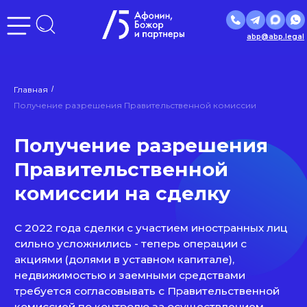
abp@abp.legal
Главная
/
Получение разрешения
Получение разрешения Правительственной комиссии
Правительственной
комиссии на сделку
C 2022 года сделки с участием иностранных лиц
сильно усложнились - теперь операции с
акциями (долями в уставном капитале),
недвижимостью и заемными средствами
требуется согласовывать с Правительственной
комиссией по контролю за осуществлением
иностранных инвестиций
Получение согласия зависит от многих нюансов,
связанных с Вашим контрагентом, формой
сделки, расчетами и масштабом предприятия.
Привлечение опытного юриста для согласования
сделки с Правительственной комиссией