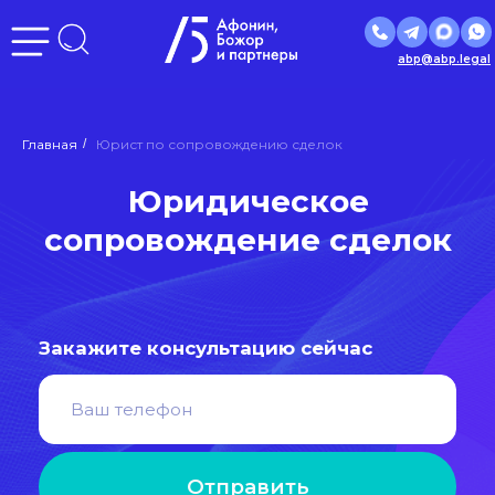
abp@abp.legal
Юридическое
Главная
/
Юрист по сопровождению сделок
сопровождение сделок
Закажите консультацию сейчас
Отправить
Нажимая кнопку «Отправить», вы даете
согласие
на
обработку персональных данных в соответствии с
политикой
обработки персональных данных
РЕЙТИНГ
ЮРИДИЧЕСКИХ
КОМПАНИЙ
ЛУЧШИЕ ЮРИДИЧЕСКИЕ