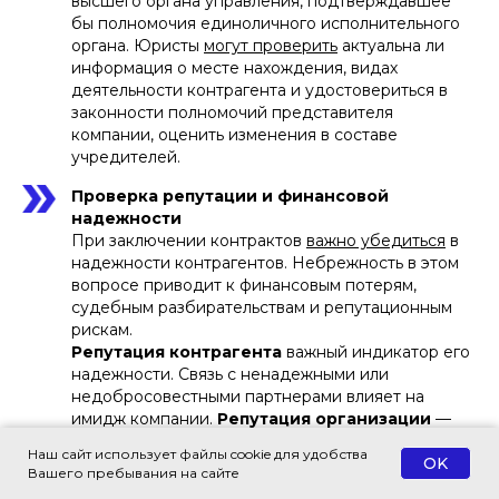
высшего органа управления, подтверждавшее
бы полномочия единоличного исполнительного
органа. Юристы
могут проверить
актуальна ли
информация о месте нахождения, видах
деятельности контрагента и удостовериться в
законности полномочий представителя
компании, оценить изменения в составе
учредителей.
Проверка репутации и финансовой
надежности
При заключении контрактов
важно убедиться
в
надежности контрагентов. Небрежность в этом
вопросе приводит к финансовым потерям,
судебным разбирательствам и репутационным
рискам.
Репутация контрагента
важный индикатор его
надежности. Связь с ненадежными или
недобросовестными партнерами влияет на
имидж компании.
Репутация организации
—
важнейший её актив. Её защита должна быть
Наш сайт использует файлы cookie для удобства
OK
приоритетом для предпринимателя.
Вашего пребывания на сайте
Более того, при проверке компании нужно