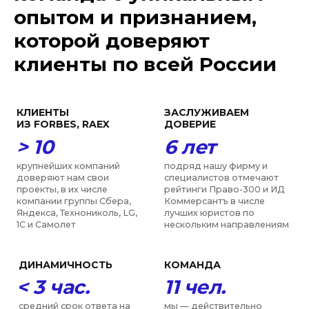
опытом и признанием,
ПРИЗНАНИЕ
ОЦЕНКА
которой доверяют
> 12
30 млр
д.
руб.
клиенты по всей России
образовательных,
размер инвестиций в
научных и общественных
проекты
,
которые мы
объединений в
сопровождаем каждый
деятельности которых
год
мы участвуем, включая
РАН, ТПП, МГЮА, Moscow
Digital School