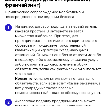
Требовалась юридическая проверка
франчайзинг)
компании-цели перед ее приобретением
и полное сопровождение процесса.
Юридическое сопровождение необходимо и
Юристы Афонин, Божор и партнеры
непосредственно при ведении бизнеса
провели due diligence за 2 недели, а вся
сделка с учетом аудита заняла лишь
месяц - отмечаем высокую оперативность
Например,
договор подряда
, на первый взгляд,
1
решения задач
кажется простым. В интернете имеется
множество шаблонов. При этом, для
предпринимателя, не имеющего юридического
образования,
существует риск
неверной
Обращались в компанию, чтобы получить
квалификации характера складывающихся
разрешение Правительственной
отношений. Он может ошибочно отнести их либо
комиссии на сделку с иностранным
к подряду, либо к возмездному оказанию услуг,
элементом - специалисты Афонин, Божор
либо включить в договор элементы обоих
и партнеры благодаря знанию процесса
обязательств, тогда как фактически он выполняет
обеспечили выдачу разрешения за 3
месяца
что-то одно.
Кроме того,
исполнитель может отказаться от
обязательств, если возместит убытки заказчику, а
вот у подрядчика такого права на
немотивированный отказ по общему правилу нет.
Афонин, Божор и партнеры смогли
разработать механизм расчетов по
Аналогично подряду предприниматель может
2
сложной транзакции, связанной с
испытывать сложности, когда дело касается
приобретением имущества за счет