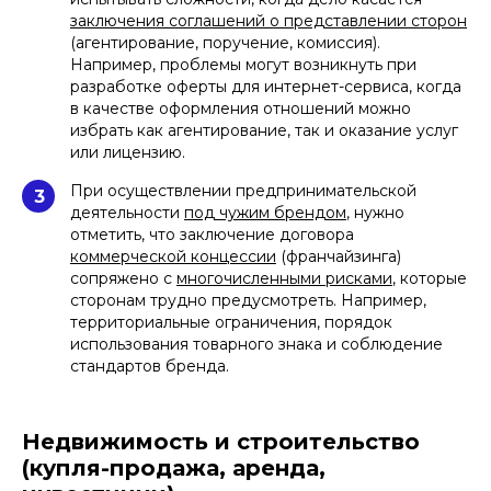
криптоактивов, отмечаем высокий
заключения соглашений о представлении сторон
уровень экспертизы команды в сфере
(агентирование, поручение, комиссия).
новых технологий
Например, проблемы могут возникнуть при
разработке оферты для интернет-сервиса, когда
в качестве оформления отношений можно
избрать как агентирование, так и оказание услуг
или лицензию.
При осуществлении предпринимательской
3
деятельности
под чужим брендом
, нужно
отметить, что заключение договора
коммерческой концессии
(франчайзинга)
сопряжено с
многочисленными рисками
, которые
сторонам трудно предусмотреть. Например,
территориальные ограничения, порядок
использования товарного знака и соблюдение
стандартов бренда.
Недвижимость и строительство
(купля-продажа, аренда,