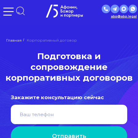
abp@abp.legal
Подготовка и
Главная
/
Корпоративный договор
сопровождение
корпоративных договоров
Закажите консультацию сейчас
Отправить
Нажимая кнопку «Отправить», вы даете
согласие
на
обработку персональных данных в соответствии с
политикой
обработки персональных данных
Входим в ведущие рейтинги и