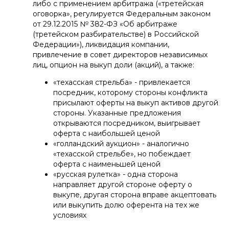
либо с применением арбитража («третейская
оговорка», регулируется Федеральным законом
от 29.12.2015 № 382-ФЗ «Об арбитраже
(третейском разбирательстве) в Российской
Федерации»), ликвидация компании,
привлечение в совет директоров независимых
лиц, опцион на выкуп доли (акций), а также:
«техасская стрельба» - привлекается
посредник, которому стороны конфликта
присылают оферты на выкуп активов другой
стороны. Указанные предложения
открываются посредником, выигрывает
оферта с наибольшей ценой
«голландский аукцион» - аналогично
«техасской стрельбе», но побеждает
оферта с наименьшей ценой
«русская рулетка» - одна сторона
направляет другой стороне оферту о
выкупе, другая сторона вправе акцептовать
или выкупить долю оферента на тех же
условиях