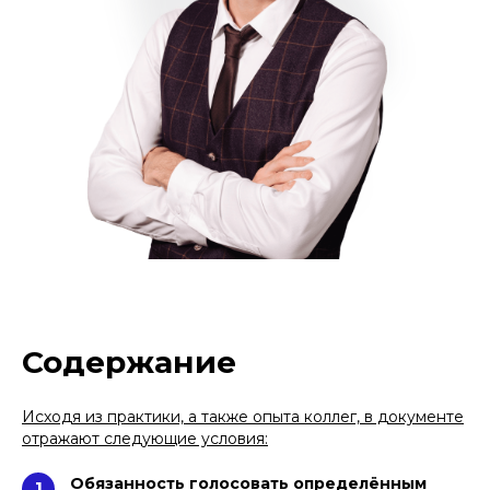
Содержание
Исходя из практики, а также опыта коллег, в документе
отражают следующие условия:
Специалист, проверивший статью:
Дмитрий Берестень
старший юрист и руководитель
Обязанность голосовать определённым
1
блока корпоративной работы