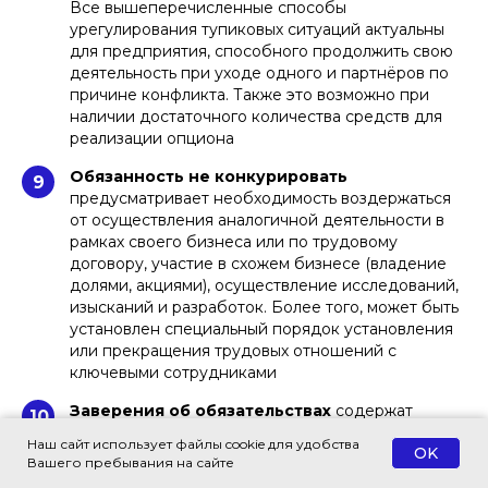
Все вышеперечисленные способы
урегулирования тупиковых ситуаций актуальны
для предприятия, способного продолжить свою
деятельность при уходе одного и партнёров по
причине конфликта. Также это возможно при
наличии достаточного количества средств для
реализации опциона
Обязанность не конкурировать
9
предусматривает необходимость воздержаться
от осуществления аналогичной деятельности в
рамках своего бизнеса или по трудовому
договору, участие в схожем бизнесе (владение
долями, акциями), осуществление исследований,
изысканий и разработок. Более того, может быть
установлен специальный порядок установления
или прекращения трудовых отношений с
ключевыми сотрудниками
Заверения об обязательствах
содержат
10
положения, имеющие существенное значение
Наш сайт использует файлы cookie для удобства
OK
для заключения и исполнения корпоративного
Вашего пребывания на сайте
договора, в том числе о правоспособности,