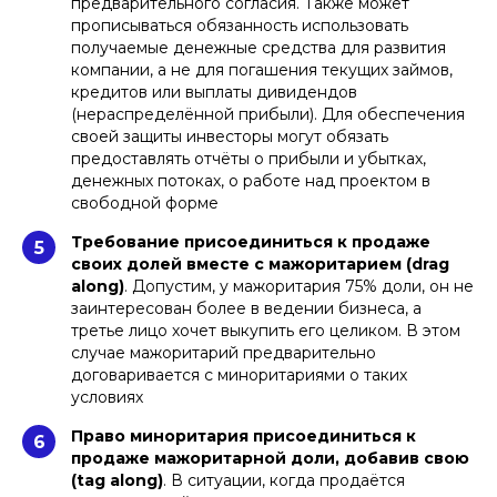
предварительного согласия. Также может
прописываться обязанность использовать
получаемые денежные средства для развития
компании, а не для погашения текущих займов,
кредитов или выплаты дивидендов
(нераспределённой прибыли). Для обеспечения
своей защиты инвесторы могут обязать
предоставлять отчёты о прибыли и убытках,
денежных потоках, о работе над проектом в
свободной форме
Требование присоединиться к продаже
5
своих долей вместе с мажоритарием (drag
along)
. Допустим, у мажоритария 75% доли, он не
заинтересован более в ведении бизнеса, а
третье лицо хочет выкупить его целиком. В этом
случае мажоритарий предварительно
договаривается с миноритариями о таких
условиях
Право миноритария присоединиться к
6
продаже мажоритарной доли, добавив свою
(tag along)
. В ситуации, когда продаётся