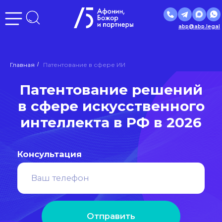
abp@abp.legal
Патентование решений
Главная
/
Патентование в сфере ИИ
в сфере искусственного
интеллекта в РФ в 2026
Консультация
Отправить
Нажимая кнопку «Отправить», вы даете
согласие
на
обработку персональных данных в соответствии с
политикой
обработки персональных данных
Входим в ведущие рейтинги