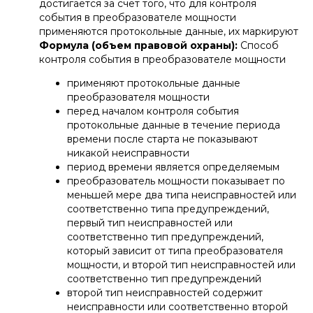
достигается за счет того, что для контроля
события в преобразователе мощности
применяются протокольные данные, их маркируют
Формула (объем правовой охраны):
Способ
контроля события в преобразователе мощности
АФОНИН АЛЕКСАНДР
ЛЕОНИДОВИЧ
применяют протокольные данные
преобразователя мощности
Патентный поверенный, адвокат,
аттестованный по специализации
перед началом контроля события
"изобретения и полезные модели"
протокольные данные в течение периода
Отмечен в 2025 г.
ИД Коммерсантъ
в
числе лучших юристов по защите
времени после старта не показывают
интеллектуальной собственности
никакой неисправности
Руководитель практики защиты
интеллектуальной собственности
период времени является определяемым
преобразователь мощности показывает по
меньшей мере два типа неисправностей или
+7
соответственно типа предупреждений,
первый тип неисправностей или
Отправить
соответственно тип предупреждений,
который зависит от типа преобразователя
Нажимая кнопку «Отправить», вы даете
согласие
на
мощности, и второй тип неисправностей или
обработку персональных данных в соответствии с
политикой
обработки персональных данных
соответственно тип предупреждений
второй тип неисправностей содержит
неисправности или соответственно второй