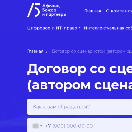
Главная
О компани
Цифровое и ИТ-право
Интеллектуальная со
Главная
Договор со сценаристом (автором сц
/
Договор со сц
(автором сцен
+7