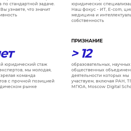
а по стандартной задаче.
юридических специализа
Вы узнаете, что значит
Наш фокус - ИТ, E-com, ц
ивность
медицина и интеллектуал
собственность
ПРИЗНАНИЕ
лет
> 12
й юридический стаж
образовательных, научных
экспертов, мы молодая,
общественных объединен
 зрелая команда
деятельности которых мы
тов с прочной позицией
участвуем, включая РАН, Т
дическом рынке
МГЮА, Moscow Digital Sch