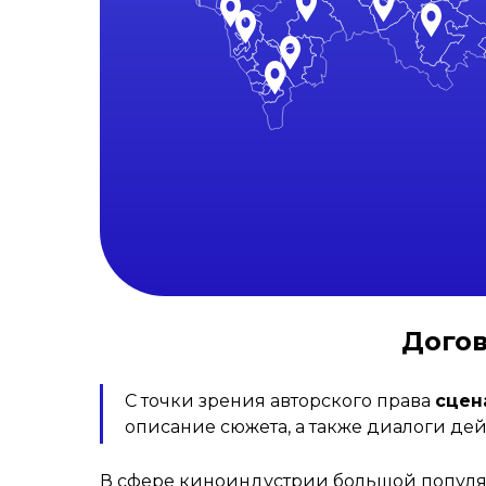
Догов
С точки зрения авторского права
сцен
описание сюжета, а также диалоги де
В сфере киноиндустрии большой популяр