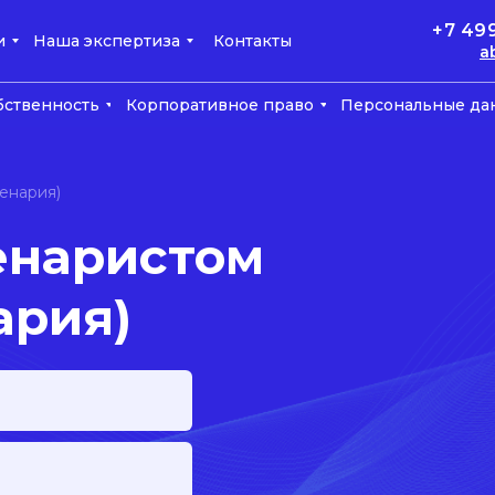
+7 49
и
Наша экспертиза
Контакты
a
бственность
Корпоративное право
Персональные да
енария)
енаристом
ария)