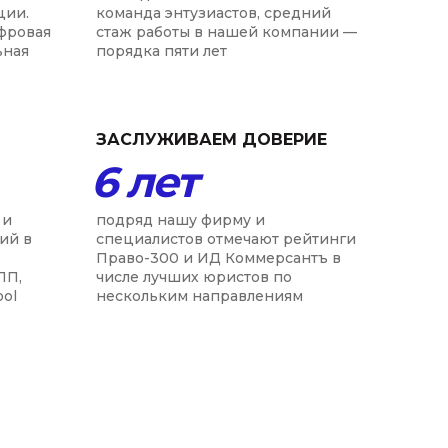
ции.
команда энтузиастов, средний
ифровая
стаж работы в нашей компании —
ьная
порядка пяти лет
ЗАСЛУЖИВАЕМ ДОВЕРИЕ
6 лет
 и
подряд нашу фирму и
ий в
специалистов отмечают рейтинги
Право-300 и ИД Коммерсантъ в
ПП,
числе лучших юристов по
ool
нескольким направлениям