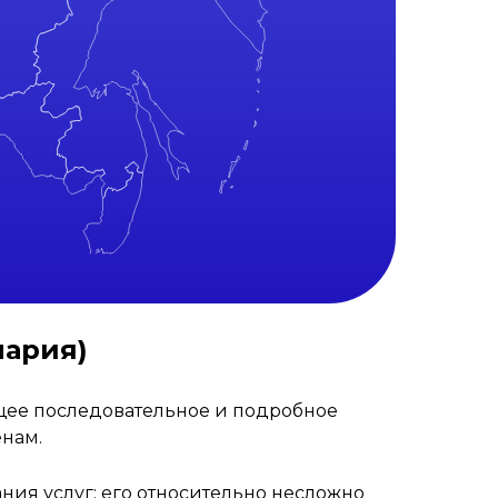
нария)
щее последовательное и подробное
енам.
ия услуг: его относительно несложно