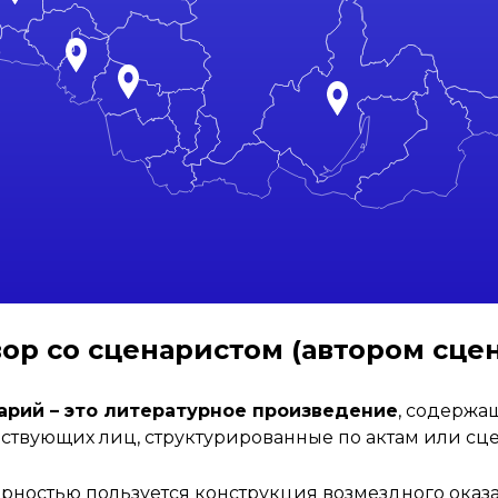
ор со сценаристом (автором сце
арий – это литературное произведение
, содержа
йствующих лиц, структурированные по актам или сц
ностью пользуется конструкция возмездного оказан