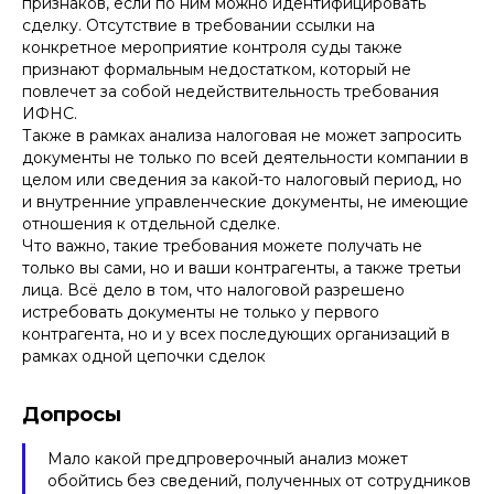
признаков, если по ним можно идентифицировать
сделку. Отсутствие в требовании ссылки на
Отправить
конкретное мероприятие контроля суды также
признают формальным недостатком, который не
Нажимая кнопку «Отправить», вы даете
согласие
на
обработку персональных данных в соответствии с
повлечет за собой недействительность требования
политикой
обработки персональных данных
ИФНС.
Также в рамках анализа налоговая не может запросить
документы не только по всей деятельности компании в
целом или сведения за какой-то налоговый период, но
и внутренние управленческие документы, не имеющие
отношения к отдельной сделке.
Что важно, такие требования можете получать не
только вы сами, но и ваши контрагенты, а также третьи
лица. Всё дело в том, что налоговой разрешено
истребовать документы не только у первого
контрагента, но и у всех последующих организаций в
рамках одной цепочки сделок
Допросы
Мало какой предпроверочный анализ может
обойтись без сведений, полученных от сотрудников