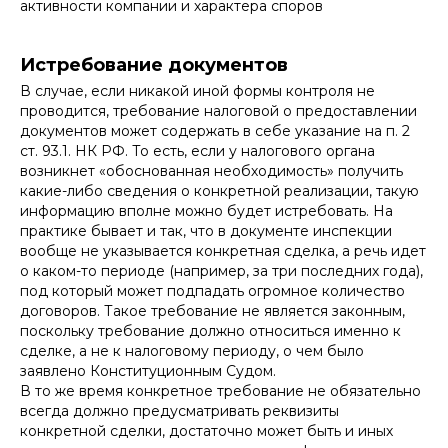
активности компании и характера споров
Истребование документов
В случае, если никакой иной формы контроля не
проводится, требование налоговой о предоставлении
документов может содержать в себе указание на п. 2
ст. 93.1. НК РФ. То есть, если у налогового органа
возникнет «обоснованная необходимость» получить
какие-либо сведения о конкретной реализации, такую
информацию вполне можно будет истребовать. На
практике бывает и так, что в документе инспекции
вообще не указывается конкретная сделка, а речь идет
о каком-то периоде (например, за три последних года),
под который может подпадать огромное количество
договоров. Такое требование не является законным,
поскольку требование должно относиться именно к
сделке, а не к налоговому периоду, о чем было
МОРИНА ВИКТОРИЯ СЕРГЕЕВНА
заявлено Конституционным Судом.
В то же время конкретное требование не обязательно
юрист практики цифрового права
всегда должно предусматривать реквизиты
конкретной сделки, достаточно может быть и иных
+7