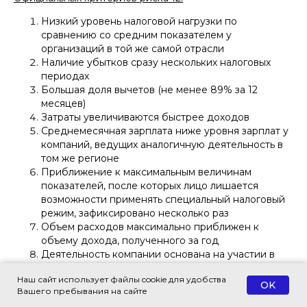
Низкий уровень налоговой нагрузки по
сравнению со средним показателем у
организаций в той же самой отрасли
Наличие убытков сразу нескольких налоговых
периодах
Большая доля вычетов (не менее 89% за 12
месяцев)
Затраты увеличиваются быстрее доходов
Среднемесячная зарплата ниже уровня зарплат у
компаний, ведущих аналогичную деятельность в
том же регионе
Приближение к максимальным величинам
показателей, после которых лицо лишается
возможности применять специальный налоговый
режим, зафиксировано несколько раз
Объем расходов максимально приближен к
объему дохода, полученного за год
Деятельность компании основана на участии в
цепочках контрагентов (у нее есть договоры с
Наш сайт использует файлы cookie для удобства
перекупщиками или посредниками без наличия
OK
Вашего пребывания на сайте
для этого объективных причин)