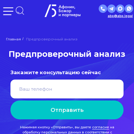
abp@abp.legal
Предпроверочный анализ
Главная
/
Предпроверочный анализ
Закажите консультацию сейчас
Отправить
Нажимая кнопку «Отправить», вы даете
согласие
на
обработку персональных данных в соответствии с
политикой
обработки персональных данных
РЕЙТИНГ
ЮРИДИЧЕСКИХ
КОМПАНИЙ
ЛУЧШИЕ ЮРИДИЧЕСКИЕ
РОССИИ
ПРАКТИКИ