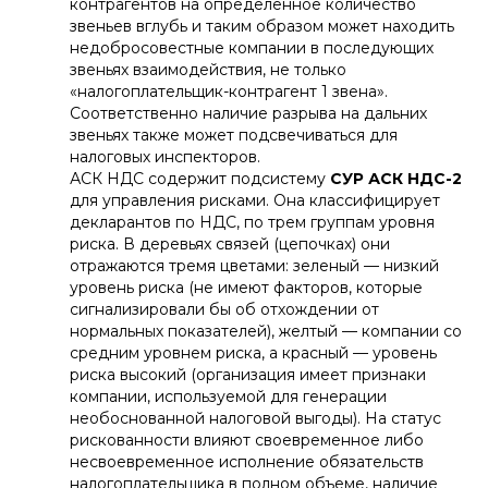
контрагентов на определенное количество
звеньев вглубь и таким образом может находить
недобросовестные компании в последующих
звеньях взаимодействия, не только
«налогоплательщик-контрагент 1 звена».
Соответственно наличие разрыва на дальних
звеньях также может подсвечиваться для
налоговых инспекторов.
АСК НДС содержит подсистему
СУР АСК НДС-2
для управления рисками. Она классифицирует
декларантов по НДС, по трем группам уровня
риска. В деревьях связей (цепочках) они
отражаются тремя цветами: зеленый — низкий
уровень риска (не имеют факторов, которые
сигнализировали бы об отхождении от
нормальных показателей), желтый — компании со
средним уровнем риска, а красный — уровень
риска высокий (организация имеет признаки
компании, используемой для генерации
необоснованной налоговой выгоды). На статус
рискованности влияют своевременное либо
несвоевременное исполнение обязательств
налогоплательщика в полном объеме, наличие