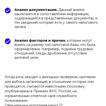
ПОДПИШИТЕСЬ НА НАШУ
Анализ документации.
Данный анализ
заключается в сопоставлении информации,
РАССЫЛКУ ВАЖНЫХ
содержащейся в представленных документах, и
ЮРИДИЧЕСКИХ НОВОСТЕЙ
тех сведений, которые есть у самого налогового
Объясняем без «воды» и даем
органа
рекомендации, что нужно делать
Анализ факторов и причин
, которые могут
влиять на размер той налоговой базы, что была
сформирована. Например, подмена трудовых
Подписаться на рассылку
отношений, следы дробления, отсутствие
деловой цели
Нажимая кнопку «Подписаться на рассылку», вы
даете
согласие
на обработку персональных
данных в соответствии с
политикой
обработки
Когда речь заходит о выездных проверках, критерии
персональных данных
для выбора организаций, в отношении которых они
проводятся, считаются известными, поскольку
опубликованы в Приказе ФНС России, не
ограниченным отметкой «для служебного
пользования».
Официальных критериев риска 12: