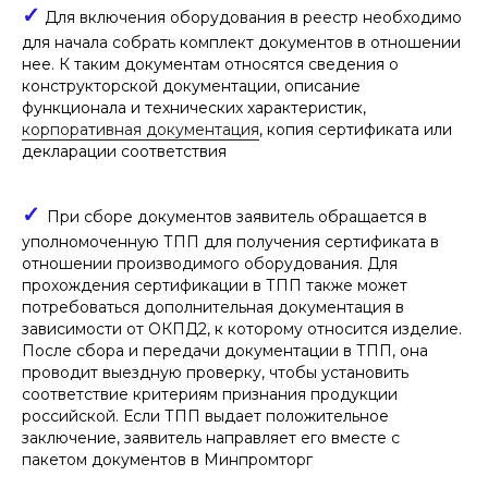
зарубежные компоненты. Указанные
✓
Для включения оборудования в реестр необходимо
действия могут быть
квалифицированы в качестве
для начала собрать комплект документов в отношении
мошенничества с последующими
нее. К таким документам относятся сведения о
уголовно-правовыми последствиями
конструкторской документации, описание
функционала и технических характеристик,
корпоративная документация
, копия сертификата или
декларации соответствия
✓
При сборе документов заявитель обращается в
уполномоченную ТПП для получения сертификата в
отношении производимого оборудования. Для
прохождения сертификации в ТПП также может
потребоваться дополнительная документация в
зависимости от ОКПД2, к которому относится изделие.
После сбора и передачи документации в ТПП, она
проводит выездную проверку, чтобы установить
соответствие критериям признания продукции
российской. Если ТПП выдает положительное
заключение, заявитель направляет его вместе с
пакетом документов в Минпромторг