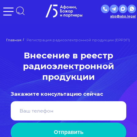
abp@abp.legal
Внесение в реестр
Главная
/
Регистрация радиоэлектронной продукции (ЕРРЭП)
радиоэлектронной
продукции
Закажите консультацию сейчас
Отправить
Нажимая кнопку «Отправить», вы даете
согласие
на
обработку персональных данных в соответствии с
политикой
обработки персональных данных
Входим в ведущие рейтинги