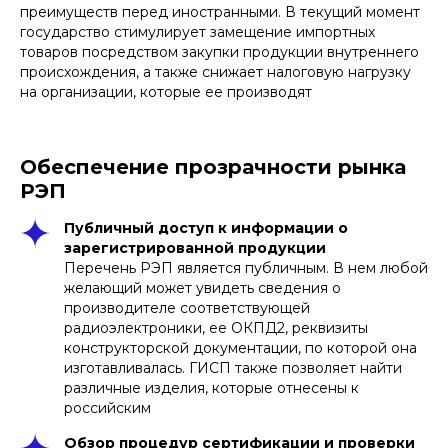
преимуществ перед иностранными. В текущий момент
государство стимулирует замещение импортных
товаров посредством закупки продукции внутреннего
происхождения, а также снижает налоговую нагрузку
на организации, которые ее производят
Обеспечение прозрачности рынка
РЭП
Публичный доступ к информации о
зарегистрированной продукции
Перечень РЭП является публичным. В нем любой
Ответственность за
желающий может увидеть сведения о
несоответствие требованиям
производителе соответствующей
радиоэлектроники, ее ОКПД2, реквизиты
Последствия для производителей
конструкторской документации, по которой она
при нарушении стандартов
Стандарты, установленные для
изготавливалась. ГИСП также позволяет найти
подтверждения радиоэлектроники, не
различные изделия, которые отнесены к
являются обязательными для всех.
российским
Они являются обязательными лишь
для организаций, включающих
продукцию в реестр. Если после
Обзор процедур сертификации и проверки