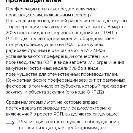
производителей
Преференции и льготы, предоставляемые
производителям, включенным в реестр
Польза для производителей разделяется на две группы
– преференции в закупках и налоговые льготы. В марте
2025 года ожидается перенос сведений из РРЭП в
РРПП для целей подтверждения оборудованием
статуса, происходящего из РФ. При закупках
радиоэлектроники в рамках Закона № 223-ФЗ
устанавливаются преференции отечественным
производителям РЭП в виде запрета или ограничения
закупки иностранных изделий либо в виде
преимущества для отечественных производителей.
Конкретная форма преференции зависит от различных
факторов, в том числе от субъекта, который производит
закупку, и объекта закупки (его кода ОКПД2)
Среди налоговых льгот, на которые вправе
претендовать производители радиоэлектроники,
Специалист, проверивший статью:
включенной в реестр РЭП, выделяются следующие:
Олег Дульский
Реализация соответствующего оборудования
старший юрист практики цифрового
права и руководитель блока
относится к доходам, необходимым для
взаимодействия с Министерством
цифрового развития