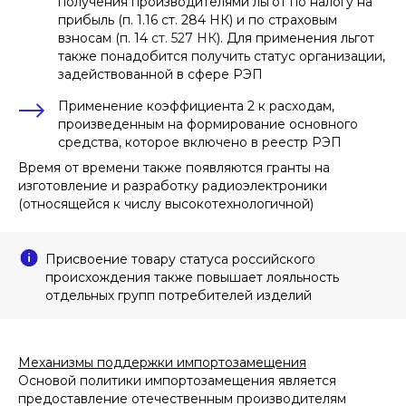
получения производителями льгот по налогу на
Опубликовано:
прибыль (п. 1.16 ст. 284 НК) и по страховым
25.03.2025
взносам (п. 14
ст. 527 НК
). Для применения льгот
также понадобится получить статус организации,
задействованной в сфере РЭП
Применение коэффициента 2 к расходам,
произведенным на формирование основного
средства, которое включено в реестр РЭП
Время от времени также появляются гранты на
изготовление и разработку радиоэлектроники
(относящейся к числу высокотехнологичной)
Присвоение товару статуса российского
происхождения также повышает лояльность
отдельных групп потребителей изделий
Механизмы поддержки импортозамещения
Основой политики импортозамещения является
предоставление отечественным производителям