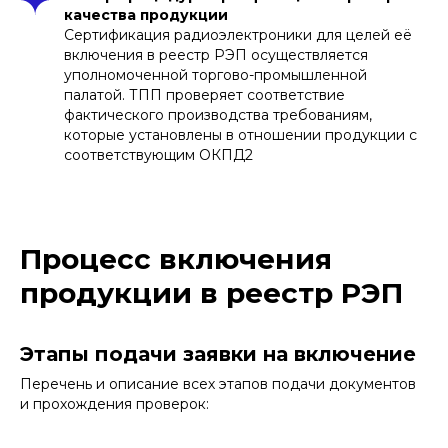
включения в перечень будет
качества продукции
выявлено, что производитель
Сертификация радиоэлектроники для целей её
перестал соответствовать
требованиям и имел умысел на
включения в реестр РЭП осуществляется
нарушение уголовного
уполномоченной торгово-промышленной
законодательства (например, при
палатой. ТПП проверяет соответствие
продаже товаров государственным
заказчикам под видом партий
фактического производства требованиям,
российского происхождения),
которые установлены в отношении продукции с
возникают риски наступления
соответствующим ОКПД2
соответствующей ответственности
Штрафы и возможное исключение
из реестра в случае выявленных
нарушений
Продажа в рамках государственных
закупок оборудования, которое не
Процесс включения
соответствует требованиям
нормативной документации,
продукции в реестр РЭП
регламентирующей
импортозамещение, может, как
отмечалось выше, обернуться
уголовным преследованием. Для
этого должно быть установлено, что
Этапы подачи заявки на включение
производитель знал о допущенных
нарушения и, например, намеренно в
Перечень и описание всех этапов подачи документов
целях увеличения маржинальности
и прохождения проверок:
переводил производство в
иностранные государства либо
использовал более дешевые