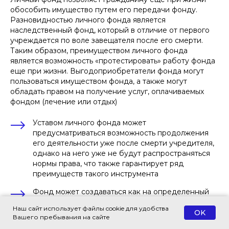
обособить имущество путем его передачи фонду.
Разновидностью личного фонда является
Налоговые льготы и
наследственный фонд, который в отличие от первого
освобождения
учреждается по воле завещателя после его смерти.
Таким образом, преимуществом личного фонда
Условия, при которых наследство
или дарение освобождаются от
является возможность «протестировать» работу фонда
налогообложения:
еще при жизни. Выгодоприобретатели фонда могут
Льготы при оплате государственной
пользоваться имуществом фонда, а также могут
пошлины за выдачу свидетельства
обладать правом на получение услуг, оплачиваемых
зависят от вида имущества и статуса.
фондом (лечение или отдых)
Они распространяются на
оформление наследства у любого
нотариуса
Уставом личного фонда может
Оплачивать госпошлину не нужно:
предусматриваться возможность продолжения
наследникам жилья, которые жили с
его деятельности уже после смерти учредителя,
наследодателем и продолжают жить
там же после его смерти,
однако на него уже не будут распространяться
несовершеннолетним и людям с
нормы права, что также гарантирует ряд
психическими расстройствами под
преимуществ такого инструмента
опекой, Героям СССР или России,
полным кавалерам ордена Славы
Фонд может создаваться как на определенный
срок, так и бессрочно, может заниматься
При этом устанавливается льгота в виде
Наш сайт использует файлы cookie для удобства
скидки в размере 50% для граждан с
предпринимательской деятельностью и даже
OK
Вашего пребывания на сайте
инвалидностью I или II группы
учреждать хозяйственные общества