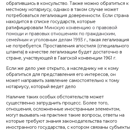
обработку персональных данных в соответствии с
обратившись в консульство. Также можно обратиться к
политикой
обработки персональных данных
местному нотариусу, однако в таком случае может
потребоваться легализация доверенности. Если страна
находится в списке государств, которые
ратифицировали
Минскую конвенцию о правовой
помощи и правовых отношениях по гражданским,
семейным и уголовным делам 1993 г.
, такая легализация
не потребуется. Проставления апостиля (специального
штампа) в качестве легализации будет достаточно в
стране, участвующей в Гаагской конвенции 1961 г.
Если же дело уже открыто, а наследнику не к кому
обратиться для представления его интересов, он
может направить заявление самостоятельно к тому
нотариусу, который ведет дело
Наличие таких особых обстоятельств может
существенно затруднить процесс. Более того,
отношения, осложненные иностранным элементом,
могут вызывать на практике такие вопросы, ответы на
которые требуют знания законодательства такого
иностранного государства, с котором связаны субъекты