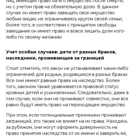
лиц, имеющих право на его имущество после смерти,
но с учетом прав на обязательную долю. В данном
случае он имеет право завещать свое имущество
любым лицам, не ограничиваясь кругом своей семьи,
более того, в соответствии с принципом свободы
завещания он имеет право и вовсе лишить доли кого-
либо по своему желанию
Учет особых случаев: дети от разных браков,
наследники, проживающие за границей
Стоит отметить, что закон не устанавливает каких-либо
БЕРЕСТЕНЬ ДМИТРИЙ
ограничений для родных, родившихся в разных браках.
СЕРГЕЕВИЧ
Все они имеют равные права на наследство. Более
того, законом также уравнивается правовой статус
старший юрист и руководитель блока
кровных детей и усыновленных. Следовательно, даже в
корпоративной работы
том случае, если они не проживают совместно, они все
рекомендованный юрист
Право-300
равно будут иметь право на переходящее имущество
+7
При этом, если потенциальные преемники проживают
заграницей, это также не влияет на их права. Находясь
Отправить
за рубежом, они могут оформить доверенность на
право принятия наследства от их имени и заверить ее,
Нажимая кнопку «Отправить», вы даете
согласие
на