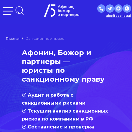
abp@abp.legal
Главная
/
Санкционное право
Афонин, Божор и
партнеры —
юристы по
санкционному праву
⦿
Аудит и работа с
санкционными рисками
⦿
Текущий анализ санкционных
рисков по компаниям в РФ
⦿
Составление и проверка