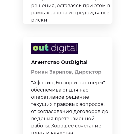
решения, оставаясь при этом в
рамках закона и предвидя все
риски
ПОДПИШИТЕСЬ НА НАШУ
РАССЫЛКУ ВАЖНЫХ
ЮРИДИЧЕСКИХ НОВОСТЕЙ
Агентство OutDigital
Объясняем без «воды» и даем
Роман Зарипов, Директор
рекомендации, что нужно делать
"Афонин, Божор и партнеры"
обеспечивают для нас
оперативное решение
Подписаться на рассылку
текущих правовых вопросов,
от согласования договоров до
ведения претензионной
работы. Хорошее сочетание
Нажимая кнопку «Подписаться на рассылку», вы
даете
согласие
на обработку персональных
цены и качества
данных в соответствии с
политикой
обработки