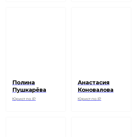
Полина
Анастасия
Пушкарёва
Коновалова
Юрист по IP
Юрист по IP