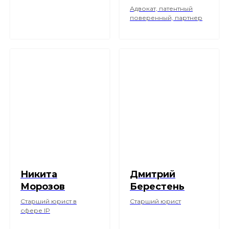
Адвокат, патентный
поверенный, партнер
Никита
Дмитрий
Морозов
Берестень
Старший юрист в
Старший юрист
сфере IP