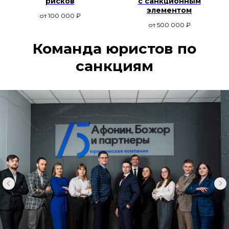
рисков
с санкционным
элементом
от 100 000
₽
от 500 000
₽
Команда юристов по
санкциям