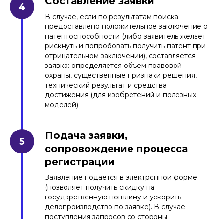
Составление заявки
В случае, если по результатам поиска
предоставлено положительное заключение о
патентоспособности (либо заявитель желает
рискнуть и попробовать получить патент при
отрицательном заключении), составляется
заявка: определяется объем правовой
охраны, существенные признаки решения,
технический результат и средства
достижения (для изобретений и полезных
моделей)
Подача заявки,
Установка светодиодная для
сопровождение процесса
освещения травяного покрытия
регистрации
спортивных сооружений
Заявление подается в электронной форме
(позволяет получить скидку на
Читать больше
государственную пошлину и ускорить
делопроизводство по заявке). В случае
поступления запросов со стороны