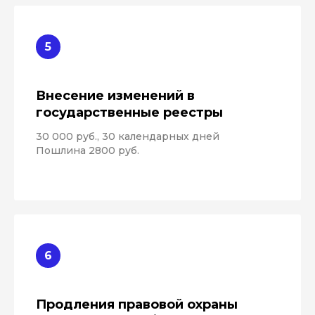
ООО «Датагарден»
Компания ООО «Датагарден» благодарит
Внесение изменений в
патентно-юридическую фирму «Афонин,
государственные реестры
Божор и партнеры» за комплексную
помощь с интеллектуальной
собственностью, регистрацию серии
30 000 руб., 30 календарных дней
товарных знаков и нескольких модулей
Пошлина 2800 руб.
программного обеспечения, а также
включение в реестр Минцифры «Vitiscale»
— оперативно, понятно, прозрачно,
компетентно
Продления правовой охраны