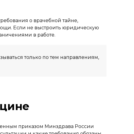
требования о врачебной тайне,
мощи. Если не выстроить юридическую
раничениями в работе.
ываться только по тем направлениям,
ицине
ленным приказом Минздрава России
онсультации и какие требования обязаны