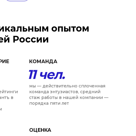
никальным опытом
ей России
РИЕ
КОМАНДА
11 чел.
мы — действительно сплоченная
ейтинги
команда энтузиастов, средний
антъ в
стаж работы в нашей компании —
порядка пяти лет
м
ОЦЕНКА