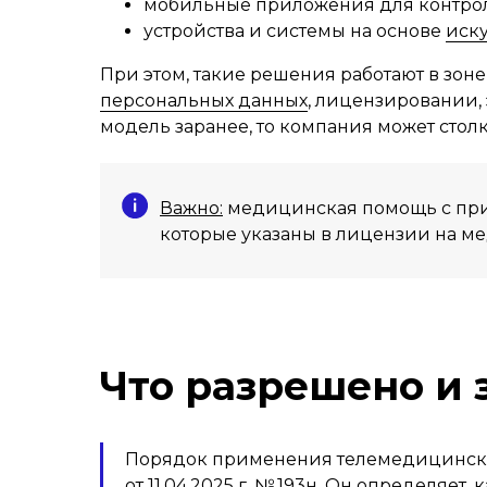
мобильные приложения для контрол
устройства и системы на основе
иску
При этом, такие решения работают в зон
персональных данных
, лицензировании,
модель заранее, то компания может стол
Важно:
медицинская помощь с при
которые указаны в лицензии на ме
Что разрешено и
Порядок применения телемедицински
от 11.04.2025 г. № 193н. Он определя