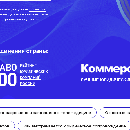
авить», вы даете
согласие
ьных данных в соответствии
 персональных данных
единения страны:
РЕЙТИНГ
ЮРИДИЧЕСКИХ
КОМПАНИЙ
ЛУЧШИЕ ЮРИДИЧЕСКИЕ
РОССИИ
то разрешено и запрещено в телемедицине
Основные н
нтов
Как выстраивается юридическое сопровождение