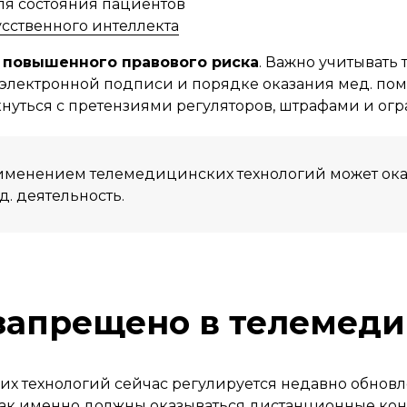
я состояния пациентов
сственного интеллекта
е
повышенного правового риска
. Важно учитывать 
 электронной подписи и порядке оказания мед. по
кнуться с претензиями регуляторов, штрафами и ог
менением телемедицинских технологий может оказ
д. деятельность.
 запрещено в телемед
х технологий сейчас регулируется недавно обнов
ет, как именно должны оказываться дистанционные к