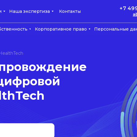
+7 49
и
Наша экспертиза
Контакты
a
бственность
Корпоративное право
Персональные да
HealthTech
опровождение
цифровой
lthTech