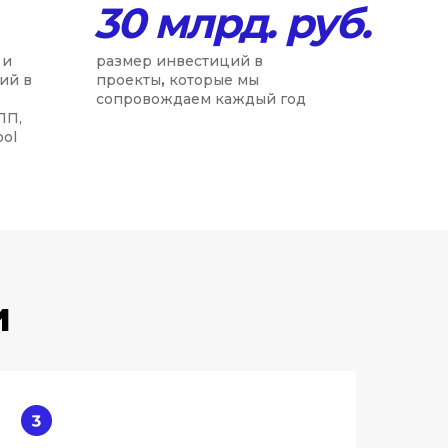
30 млр
д.
руб.
 и
размер инвестиций в
ий в
проекты
,
которые мы
сопровождаем каждый год
ПП,
ool
и