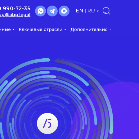
9 990-72-35
EN | RU
bp@abp.legal
нные
Ключевые отрасли
Дополнительно