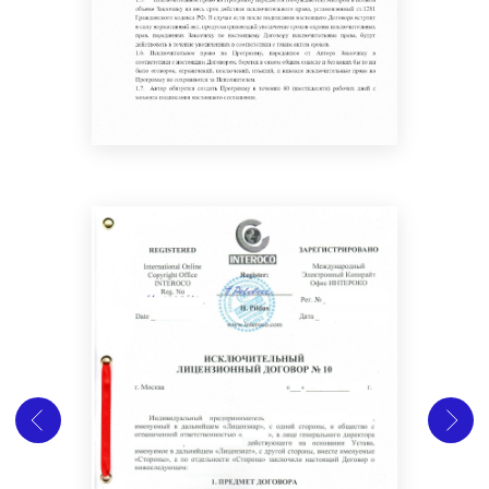
юридических фирм
по версии ИД
Коммерсантъ и Право-300 в сфере
интеллектуальной собственности
Среди наших клиентов такие компании, как
Сбербанк, Газпромнефть и Яндекс
, что
подтверждает нашу репутацию надежного
партнера
Мы работаем по принципу
«Все включено»
— без скрытых комиссий и дополнительных
платежей
Гарантируем
полную конфиденциальность
всех переданных данных и информации в
рамках договора NDA
Специалист, проверивший статью:
Полина Пушкарёва
юрист практики защиты
интеллектуальной собственности
Опубликовано:
12.07.2024