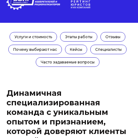
команда с уникальным
опытом и признанием,
которой доверяют клиенты
по всей России
> 50 регионов
Услуги и стоимость
Этапы работы
Отзывы
где находятся наши клиенты, мы работаем во всех
одиннадцати часовых поясах с компаниями от
Почему выбирают нас
Кейсы
Специалисты
Калининграда до Владивостока, используем
современные средства связи и информационные
системы, активно выезжаем в командировки
Часто задаваемые вопросы
КЛИЕНТЫ
СПЕЦИАЛИЗАЦИЯ
ИЗ FORBES, RAEX
4
> 10
основных отраслевых и
юридических
крупнейших компаний
специализации. Наш фокус
доверяют нам свои
- ИТ, E-com, цифровая
проекты, в их числе
медицина и
компании группы Сбера,
интеллектуальная
Яндекса, Технониколь, LG,
собственность
1С и Самолет
ДИНАМИЧНОСТЬ
КОМАНДА
< 3 час.
11 чел.
средний срок ответа на
мы — действительно