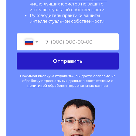
объекты. Юристы выполняют все задачи
в сроки и предупреждают о возможных
рисках, находят пути их решения.
Сервис «Lovescanner»
Для развития сервиса нам требовалась
дополнительная разработка софта с
привлечением внешних разработчиков.
Юристы из «Афонин, Божор и партнеры»
быстро и качественно подготовили
договор на разработку и отчуждение
программного обеспечения. Очень
довольны сотрудничеством,
рекомендуем.