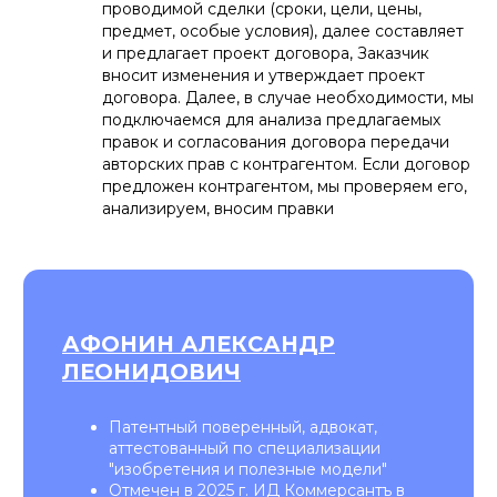
проводимой сделки (сроки, цели, цены,
предмет, особые условия), далее составляет
Сервис «СберЗдоровье»
и предлагает проект договора, Заказчик
вносит изменения и утверждает проект
Сотрудничаем с компаний «Афонин,
договора. Далее, в случае необходимости, мы
Божор и партнёры» с 2018 г. и регулярно
обращаемся за составлением
подключаемся для анализа предлагаемых
лицензионных договоров на
правок и согласования договора передачи
предоставление исключительного права
авторских прав с контрагентом. Если договор
пользования объектами авторского права.
предложен контрагентом, мы проверяем его,
Благодарим за высокий уровень
анализируем, вносим правки
ответственности и оперативность.
Digital-агентство
«АУТ ДИДЖИТАЛ»
На постоянной основе обращается к
юристам «Афонин, Божор и партнеры» с
запросами на подготовку различных
договоров, в том числе связанных с
передачей авторских прав на различные