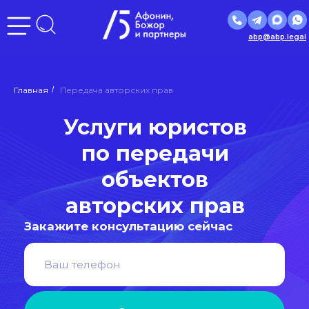
abp@abp.legal
Услуги юристов
Главная
/
Передача авторских прав
по передачи
объектов
авторских прав
Закажите консультацию сейчас
Отправить
Нажимая кнопку «Отправить», вы даете
согласие
на
обработку персональных данных в соответствии с
политикой
обработки персональных данных