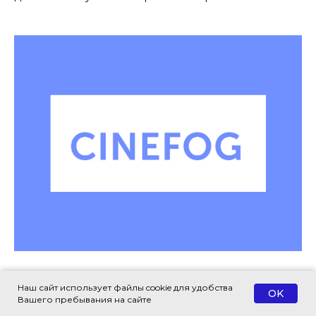
ПОДПИШИТЕСЬ НА НАШУ
Составление Договора отчуждения
РАССЫЛКУ ВАЖНЫХ
Наш сайт использует файлы cookie для удобства
ЮРИДИЧЕСКИХ НОВОСТЕЙ
OK
исключительных прав на сценарий
Вашего пребывания на сайте
Объясняем без «воды» и даем
кинофильма «Прикосновение»