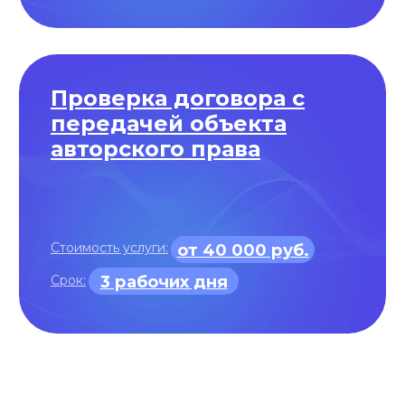
АФОНИН АЛЕКСАНДР
ЛЕОНИДОВИЧ
Патентный поверенный, адвокат,
аттестованный по специализации
"изобретения и полезные модели"
Отмечен в 2025 г.
ИД Коммерсантъ
в
числе лучших юристов по защите
интеллектуальной собственности
Руководитель практики защиты
интеллектуальной собственности
+7
Отправить
Нажимая кнопку «Отправить», вы даете
согласие
на
обработку персональных данных в соответствии с