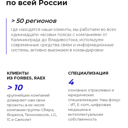
запрос клиента по
сплоченная команда
стандартной задаче. С
энтузиастов, средний стаж
нами Вы узнаете, что
работы в нашей компании
значит оперативность
— порядка пяти лет
УНИКАЛЬНОСТЬ
ОПЫТ
> 90 %
9 лет
законов в ИТ-сфере было
средний юридический стаж
принято после создания
наших экспертов, мы
фирмы. Мы запускали
молодая, но уже зрелая
телемедицинские сервисы
команда экспертов с
до 2018 и токенизировали
прочной позицией на
активы до 2020
юридическом рынке
ПРИЗНАНИЕ
ЗАСЛУЖИВАЕМ
ДОВЕРИЕ
> 12
6 лет
образовательных,
научных и общественных
подряд нашу фирму и
объединений в
специалистов отмечают
деятельности которых
рейтинги Право-300 и ИД
мы участвуем, включая
Коммерсантъ в числе
РАН, ТПП, МГЮА, Moscow
лучших юристов по
Digital School
нескольким направлениям