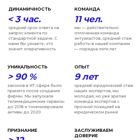
Консультация по
вопросам передачи
авторских прав
от 30 000 руб.
Стоимость услуги:
1 рабочий день
Срок:
Составление договора
отчуждения
исключительного
права