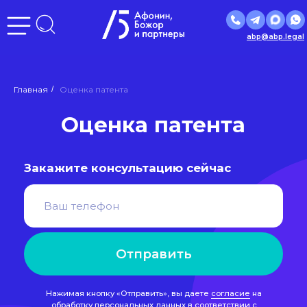
abp@abp.legal
Оценка патента
Главная
/
Оценка патента
Закажите консультацию сейчас
Отправить
Нажимая кнопку «Отправить», вы даете
согласие
на
обработку персональных данных в соответствии с
политикой
обработки персональных данных
Входим в ведущие рейтинги
и объединения страны:
РЕЙТИНГ
ЮРИДИЧЕСКИХ