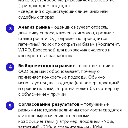
используется зарегистрированная разработка
(при доходном подходе)
- сведения о существующих лицензиях или
судебных спорах
Анализ рынка
– оценщик изучает отрасль,
3
динамику спроса, ключевых игроков, средние
ставки роялти. Одновременно проводится
патентный поиск по открытым базам (Роспатент,
WIPO, Espacenet) для выявления аналогов и
конкурентных разработок
Выбор методов и расчет
– в соответствии с
4
ФСО оценщик обосновывает, почему он
применяет конкретные подходы. Обычно
используется два подхода (например, доходный
и сравнительный), а третий может быть отвергнут
с объяснением причин
Согласование результатов
– полученные
5
разными методами величины стоимости сводятся
к итоговому значению с весовыми
коэффициентами (например, доходный - 70%,
затратный - 20%, а сравнительный - 10%)