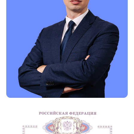
ПОДПИШИТЕСЬ НА НАШУ
РАССЫЛКУ ВАЖНЫХ
ЮРИДИЧЕСКИХ НОВОСТЕЙ
Объясняем без «воды» и даем
рекомендации, что нужно делать
Подписаться на рассылку
Нажимая кнопку «Подписаться на рассылку», вы
даете
согласие
на обработку персональных
данных в соответствии с
политикой
обработки
персональных данных