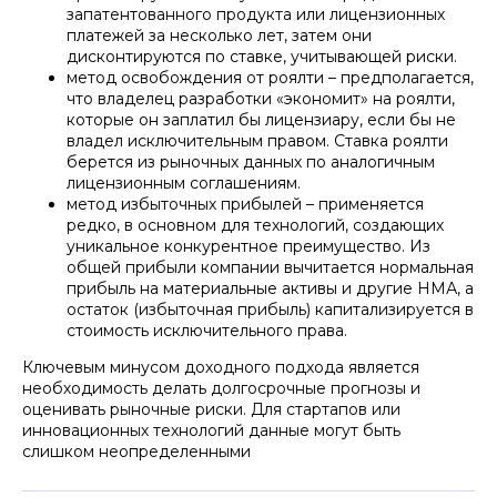
Отмечен в 2025 г.
ИД Коммерсантъ
в
запатентованного продукта или лицензионных
числе лучших юристов по защите
интеллектуальной собственности
платежей за несколько лет, затем они
Руководитель практики защиты
дисконтируются по ставке, учитывающей риски.
интеллектуальной собственности
метод освобождения от роялти – предполагается,
что владелец разработки «экономит» на роялти,
+7
которые он заплатил бы лицензиару, если бы не
владел исключительным правом. Ставка роялти
берется из рыночных данных по аналогичным
Отправить
лицензионным соглашениям.
метод избыточных прибылей – применяется
Нажимая кнопку «Отправить», вы даете
согласие
на
обработку персональных данных в соответствии с
редко, в основном для технологий, создающих
политикой
обработки персональных данных
уникальное конкурентное преимущество. Из
общей прибыли компании вычитается нормальная
прибыль на материальные активы и другие НМА, а
остаток (избыточная прибыль) капитализируется в
стоимость исключительного права.
Ключевым минусом доходного подхода является
необходимость делать долгосрочные прогнозы и
оценивать рыночные риски. Для стартапов или
инновационных технологий данные могут быть
слишком неопределенными