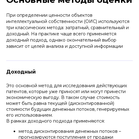
При определении ценности объектов
интеллектуальной собственности (ОИС) используются
три классических метода: затратный, сравнительный и
доходный. На практике чаще всего применяется
доходный подход, однако окончательный выбор
зависит от целей анализа и доступной информации
Доходный
Это основной метод для исследования действующих
патентов, которые уже приносят или могут принести
экономическую выгоду. В таком случае стоимость
может быть равна текущей (дисконтированной)
стоимости будущих денежных потоков, генерируемых
АФОНИН АЛЕКСАНДР
его использованием.
ЛЕОНИДОВИЧ
В рамках доходного подхода применяются:
Патентный поверенный, адвокат,
метод дисконтирования денежных потоков –
аттестованный по специализации
"изобретения и полезные модели"
прогнозируются поступления от продажи