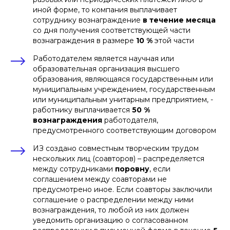
заработная плата сотрудника
за последние
иной форме, то компания выплачивает
12 календарных месяцев
на дату:
сотруднику вознаграждение
в течение месяца
подачи компанией
заявки на
со дня получения соответствующей части
получение патента
вознаграждения в размере
10 %
этой части
на день принятия компанией
решения о сохранении информации о
созданной ПМ в тайне
Работодателем является научная или
на день передачи компанией права
образовательная организация высшего
на получение патента другому лицу
Там же установлено
разграничение
образования, являющаяся государственным или
времени выплаты вознаграждения
муниципальным учреждением, государственным
работнику в зависимости от оснований
или муниципальным унитарным предприятием, -
возникновения права:
работнику выплачивается
50 %
не позднее
2 месяцев
со дня
вознаграждения
работодателя,
получения компанией патента
не позднее
2 месяцев
со дня
предусмотренного соответствующим договором
принятия компанией решения о
сохранении информации о ПМ в
ИЗ создано совместным творческим трудом
тайне
не позднее
2 месяцев
со дня
нескольких лиц (соавторов) – распределяется
передачи компанией права на
между сотрудниками
поровну
, если
получение патента другому лицу
соглашением между соавторами не
не позднее
18 месяцев
с даты
подачи компанией заявки на
предусмотрено иное. Если соавторы заключили
получение патента, если
соглашение о распределении между ними
работодатель не получил патент по
поданной им заявке по зависящим от
вознаграждения, то любой из них должен
него причинам
уведомить организацию о согласованном