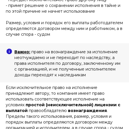
от основания возникновения такого права:
- примет решение о сохранении исполнения в тайне и
не позднее
2 месяцев
со дня
по этой причине не начнет использование
получения компанией патента на
изобретение
не позднее
2 месяцев
со дня
Размер, условия и порядок его выплаты работодателем
принятия компанией решения о
определяются договором между ним и работником, а в
сохранении информации о
случае спора - судом
созданном изобретении в тайне
не позднее
2 месяцев
со дня
передачи компанией права на
получение патента другому лицу
не позднее
18 месяцев
с даты
Важно:
право на вознаграждение за исполнение
подачи компанией заявки на
неотчуждаемо и не переходит по наследству, а
получение патента, если она не
права исполнителя по договору, заключенному им
получил патент по поданной заявке
по зависящим от неё причинам
с организацией, и не полученные исполнителем
доходы переходят к наследникам
Если исключительное право на исполнение
принадлежит автору, то компания имеет право
использовать соответствующее исполнение на
условиях
простой (неисключительной) лицензии с
выплатой
правообладателю
вознаграждения
.
Пределы такого использования, размер, условия и
порядок выплаты определяются договором между
организацией и исполнителем, а в случае спора - судом