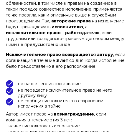
обязанностей, в том числе к правам на созданное в
Правительства РФ от
16.11.2020 № 1848
утверждены
таком порядке совместное исполнение, применяются
Правила выплаты
те же правила, как и описанные выше к служебным
вознаграждения
за
произведениям. Так,
авторские права
на исполнение
служебные изобретения
будут принадлежать
исполнителю
, а
исключительное право
–
работодателю
, если
Важно:
Действие правил не
трудовым или гражданско-правовым договором между
распространяется на случаи заключения
сотрудником с организацией договора,
ними не предусмотрено иное
устанавливающего размер, условия и
порядок его выплаты
Исключительное право возвращается автору
, если
Итак, за создание ИЗ работодатель
организация в течение
3 лет
со дня, когда исполнение
выплачивает сотруднику, являющемуся
было предоставлено в его распоряжение:
его автором, вознаграждение в размере
30 %
его
средней заработной платы
Для расчета принимается средняя
не начнет его использование
заработная плата за последние
12
календарных месяцев
:
не передаст исключительное право на него
другому лицу
на дату подачи организацией
не сообщит исполнителю о сохранении
заявки на получение патента
на ИЗ
на день принятия организацией
исполнения в тайне
решения о сохранении информации
об ИЗ в тайне
Автор имеет право на
вознаграждение
, если
на день передачи организацией
компания в течение этих 3 лет:
права на получение патента
- начнет использовать исполнение
В правилах устанавливается
время
другому лицу
выплаты вознаграждения
в зависимости
- передаст исключительное право другому лицу