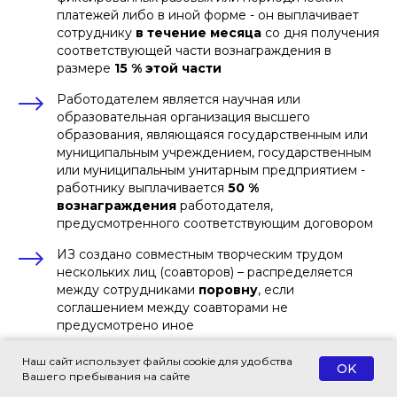
платежей либо в иной форме - он выплачивает
сотруднику
в течение месяца
со дня получения
соответствующей части вознаграждения в
размере
15 % этой части
Работодателем является научная или
образовательная организация высшего
образования, являющаяся государственным или
муниципальным учреждением, государственным
или муниципальным унитарным предприятием -
работнику выплачивается
50 %
вознаграждения
работодателя,
предусмотренного соответствующим договором
ИЗ создано совместным творческим трудом
нескольких лиц (соавторов) – распределяется
между сотрудниками
поровну
, если
соглашением между соавторами не
предусмотрено иное
Если работники (соавторы) заключили
Наш сайт использует файлы cookie для удобства
OK
соглашение о распределении между ними
Вашего пребывания на сайте
вознаграждения, то любой из них должен