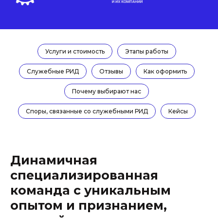
специализированная
команда с уникальным
опытом и признанием,
которой доверяют клиенты
по всей России
Услуги и стоимость
Этапы работы
> 50 регионов
Служебные РИД
Отзывы
Как оформить
где находятся наши клиенты, мы работаем во всех
одиннадцати часовых поясах с компаниями от
Калининграда до Владивостока, используем
Почему выбирают нас
современные средства связи и информационные
системы, активно выезжаем в командировки
Споры, связанные со служебными РИД
Кейсы
КЛИЕНТЫ
СПЕЦИАЛИЗАЦИЯ
ИЗ FORBES, RAEX
4
> 10
основных отраслевых и
юридических
крупнейших компаний
специализации. Наш фокус
доверяют нам свои
- ИТ, E-com, цифровая
проекты, в их числе
медицина и
компании группы Сбера,
интеллектуальная
Яндекса, Технониколь, LG,
собственность
1С и Самолет
ДИНАМИЧНОСТЬ
КОМАНДА
< 3 час.
11 чел.