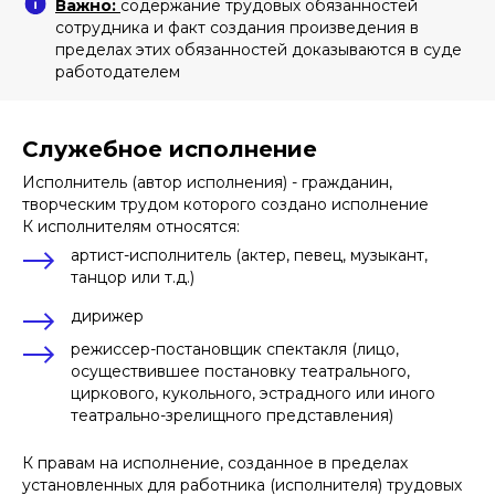
Важно:
содержание трудовых обязанностей
сотрудника и факт создания произведения в
пределах этих обязанностей доказываются в суде
работодателем
Служебное исполнение
Исполнитель (автор исполнения) - гражданин,
творческим трудом которого создано исполнение
К исполнителям относятся:
артист-исполнитель (актер, певец, музыкант,
танцор или т.д.)
дирижер
режиссер-постановщик спектакля (лицо,
осуществившее постановку театрального,
циркового, кукольного, эстрадного или иного
театрально-зрелищного представления)
К правам на исполнение, созданное в пределах
установленных для работника (исполнителя) трудовых
Постановлением