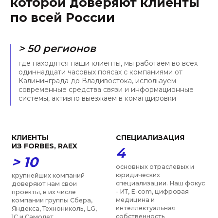
средний срок ответа на
мы — действительно
запрос клиента по
сплоченная команда
стандартной задаче. С
энтузиастов, средний стаж
нами Вы узнаете, что
работы в нашей компании
значит оперативность
— порядка пяти лет
УНИКАЛЬНОСТЬ
ОПЫТ
> 90 %
9 лет
законов в ИТ-сфере было
средний юридический стаж
принято после создания
наших экспертов, мы
фирмы. Мы запускали
молодая, но уже зрелая
телемедицинские сервисы
команда экспертов с
до 2018 и токенизировали
прочной позицией на
активы до 2020
юридическом рынке
ПРИЗНАНИЕ
ЗАСЛУЖИВАЕМ
ДОВЕРИЕ
> 12
6 лет
образовательных,
научных и общественных
подряд нашу фирму и
объединений в
специалистов отмечают
деятельности которых
рейтинги Право-300 и ИД
мы участвуем, включая
Коммерсантъ в числе
РАН, ТПП, МГЮА, Moscow
лучших юристов по
Digital School
нескольким направлениям