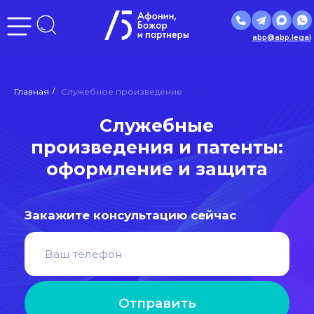
abp@abp.legal
Служебные
Главная
/
Служебное произведение
произведения и патенты:
оформление и защита
Закажите консультацию сейчас
Отправить
Нажимая кнопку «Отправить», вы даете
согласие
на
обработку персональных данных в соответствии с
политикой
обработки персональных данных
Входим в ведущие рейтинги