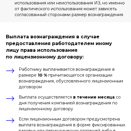
использования или неиспользования ИЗ, но именно
от фактического использования может зависеть
согласованный сторонами размер вознаграждения
Выплата вознаграждения в случае
Теперь поговорим о
предоставления работодателем иному
правилах выплаты
лицу права использования
вознаграждения
за
по лицензионному договору:
создание служебной
полезной модели,
утвержденных
Работнику выплачивается вознаграждение в
Постановлением
размере
10 %
причитающегося организации
Правительства РФ от
вознаграждения, обусловленного лицензионным
16.11.2020 № 1848
договором
Важно:
Действие правил не
распространяется на случаи заключения
Выплата осуществляется
в течение месяца
со
между организацией и работником
договора, устанавливающего размер,
дня получения компанией вознаграждения по
условия и порядок выплаты
лицензионному договору
За создание ПМ сотруднику организация
выплачивает вознаграждение в размере
20
Если лицензионным договором предусмотрена
%
его
средней заработной платы
выплата вознаграждения в форме фиксированных
разовых или периодических платежей либо в
Для расчета учитывается средняя