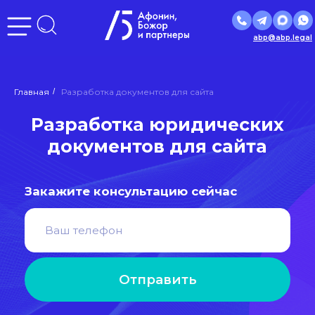
abp@abp.legal
Разработка юридических
Главная
/
Разработка документов для сайта
документов для сайта
Закажите консультацию сейчас
Отправить
Нажимая кнопку «Отправить», вы даете
согласие
на
обработку персональных данных в соответствии с
политикой
обработки персональных данных
Входим в ведущие рейтинги
и объединения страны: