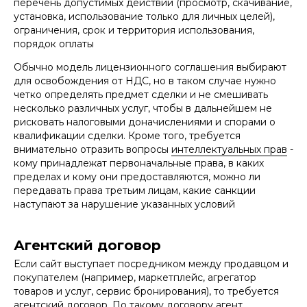
перечень допустимых действий (просмотр, скачивание,
установка, использование только для личных целей),
ограничения, срок и территория использования,
порядок оплаты
Обычно модель лицензионного соглашения выбирают
для освобождения от НДС, но в таком случае нужно
четко определять предмет сделки и не смешивать
несколько различных услуг, чтобы в дальнейшем не
рисковать налоговыми доначислениями и спорами о
квалификации сделки. Кроме того, требуется
Специалист, проверивший статью:
внимательно отразить вопросы
интеллектуальных прав
-
Полина Пушкарёва
кому принадлежат первоначальные права, в каких
юрист практики защиты
пределах и кому они предоставляются, можно ли
интеллектуальной собственности
передавать права третьим лицам, какие санкции
Опубликовано:
наступают за нарушение указанных условий
13.03.2026
Агентский договор
Если сайт выступает посредником между продавцом и
покупателем (например, маркетплейс, агрегатор
товаров и услуг, сервис бронирования), то требуется
агентский договор. По такому договору агент