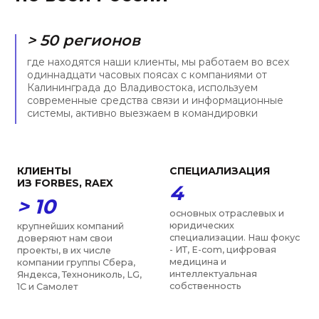
стандартной задаче. С
энтузиастов, средний стаж
нами Вы узнаете, что
работы в нашей компании
значит оперативность
— порядка пяти лет
УНИКАЛЬНОСТЬ
ОПЫТ
> 90 %
9 лет
законов в ИТ-сфере было
средний юридический стаж
принято после создания
наших экспертов, мы
фирмы. Мы запускали
молодая, но уже зрелая
телемедицинские сервисы
команда экспертов с
до 2018 и токенизировали
прочной позицией на
активы до 2020
юридическом рынке
ПРИЗНАНИЕ
ЗАСЛУЖИВАЕМ
ДОВЕРИЕ
> 12
6 лет
образовательных,
научных и общественных
подряд нашу фирму и
объединений в
специалистов отмечают
деятельности которых
рейтинги Право-300 и ИД
мы участвуем, включая
Коммерсантъ в числе
РАН, ТПП, МГЮА, Moscow
лучших юристов по
Digital School
нескольким направлениям