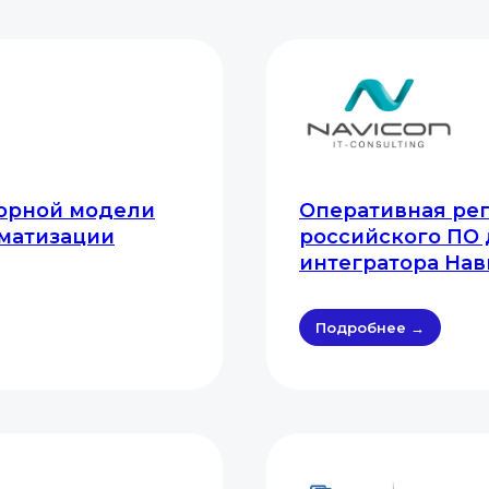
ворной модели
Оперативная ре
оматизации
российского ПО 
интегратора На
Подробнее →