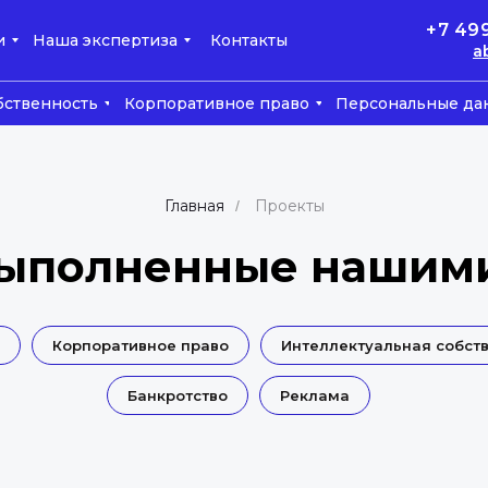
+7 49
и
Наша экспертиза
Контакты
a
бственность
Корпоративное право
Персональные да
Главная
Проекты
/
выполненные нашим
Корпоративное право
Интеллектуальная собст
Банкротство
Реклама