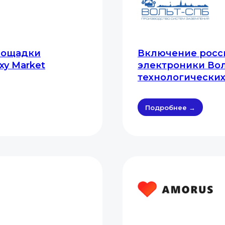
лощадки
Включение росс
xy Market
электроники Вол
технологически
Подробнее →