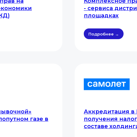
прав на
Комплексное пр
экономики
- сервиса дистр
ЖД)
площадках
Подробнее →
мывочной»
Аккредитация в
попутном газе в
получения налог
составе холдинг