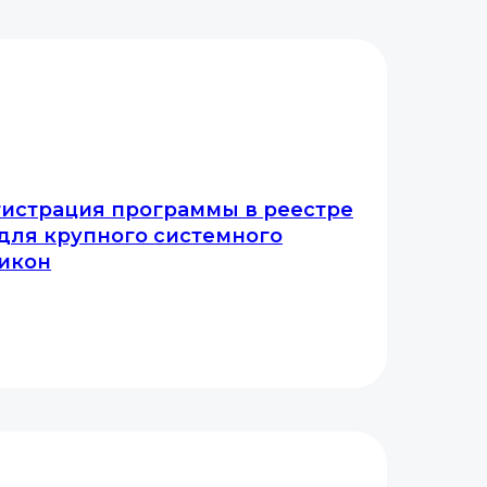
гистрация программы в реестре
для крупного системного
викон