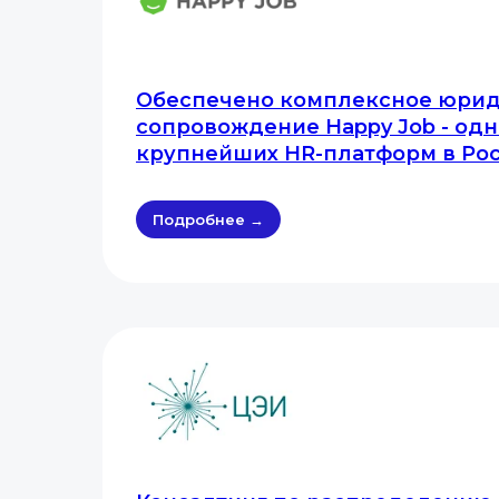
Обеспечено комплексное юри
сопровождение Happy Job - одн
крупнейших HR-платформ в Ро
Подробнее →