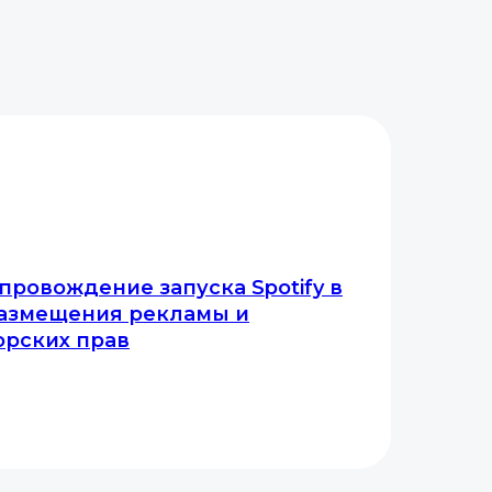
ровождение запуска Spotify в
размещения рекламы и
орских прав