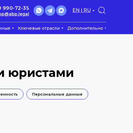
9 990-72-35
EN | RU
bp@abp.legal
нные
Ключевые отрасли
Дополнительно
и юристами
венность
Персональные данные