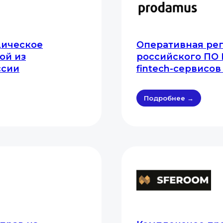
дическое
Оперативная рег
ой из
российского ПО
ссии
fintech-сервисо
Подробнее →