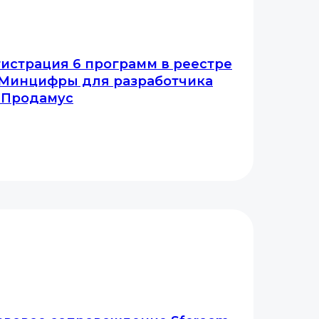
истрация 6 программ в реестре
 Минцифры для разработчика
в Продамус