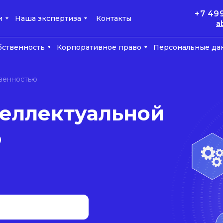
+7 49
и
Наша экспертиза
Контакты
a
бственность
Корпоративное право
Персональные да
твенностью
еллектуальной
ю