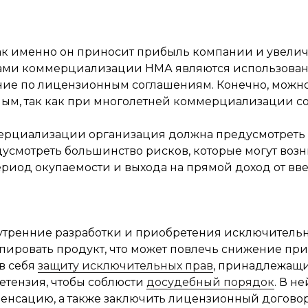
 как именно он приносит прибыль компании и увел
ами коммерциализации НМА являются использовани
ние по лицензионным соглашениям. Конечно, можно
годным, так как при многолетней коммерциализации
ерциализации организация должна предусмотреть
дусмотреть большинство рисков, которые могут воз
риод окупаемости и выхода на прямой доход от вв
утренние разработки и приобретения исключительн
пировать продукт, что может повлечь снижение пр
 в себя
защиту исключительных прав
, принадлежащи
етензия, чтобы соблюсти
досудебный порядок
. В н
енсацию, а также заключить лицензионный догово