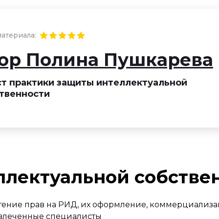
атериала:
ор Полина Пушкарева
т практики защиты интеллектуальной
твенности
ллектуальной собстве
тение прав на РИД, их оформление, коммерциализац
ривлеченные специалисты