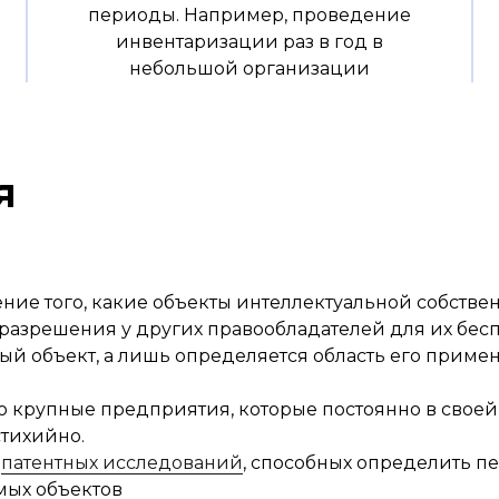
периоды. Например, проведение
инвентаризации раз в год в
небольшой организации
я
ние того, какие объекты интеллектуальной собстве
ти разрешения у других правообладателей для их бе
ный объект, а лишь определяется область его прим
о крупные предприятия, которые постоянно в своей
стихийно.
е
патентных исследований
, способных определить п
мых объектов