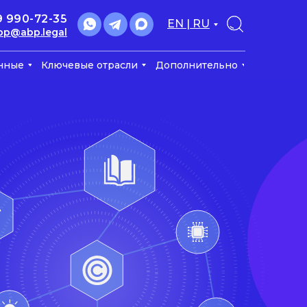
9 990-72-35
EN | RU
bp@abp.legal
нные
Ключевые отрасли
Дополнительно