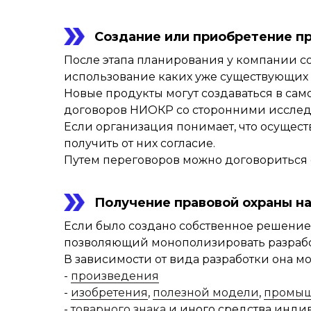
Создание или приобретение п
После этапа планирования у компании со
использование каких уже существующих 
Новые продукты могут создаваться в са
договоров НИОКР со сторонними исслед
Если организация понимает, что осущес
получить от них согласие.
Путем переговоров можно договориться 
Получение правовой охраны н
Если было создано собственное решение 
позволяющий монополизировать разрабо
В зависимости от вида разработки она мо
-
произведения
-
изобретения
,
полезной модели
,
промыш
-
товарного знака
и иного средства инд