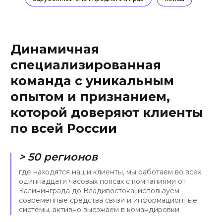
> 10
основных отраслевых и
юридических
крупнейших компаний
специализации. Наш фокус
доверяют нам свои
- ИТ, E-com, цифровая
проекты, в их числе
медицина и
компании группы Сбера,
интеллектуальная
Яндекса, Технониколь, LG,
собственность
1С и Самолет
ДИНАМИЧНОСТЬ
КОМАНДА
< 3 час.
11 чел.
средний срок ответа на
мы — действительно
запрос клиента по
сплоченная команда
стандартной задаче. С
энтузиастов, средний стаж
нами Вы узнаете, что
работы в нашей компании
значит оперативность
— порядка пяти лет
УНИКАЛЬНОСТЬ
ОПЫТ
> 90 %
9 лет
законов в ИТ-сфере было
средний юридический стаж
принято после создания
наших экспертов, мы
фирмы. Мы запускали
молодая, но уже зрелая
телемедицинские сервисы
команда экспертов с
до 2018 и токенизировали
прочной позицией на
активы до 2020
юридическом рынке
ПРИЗНАНИЕ
ЗАСЛУЖИВАЕМ
ДОВЕРИЕ
> 12
6 лет