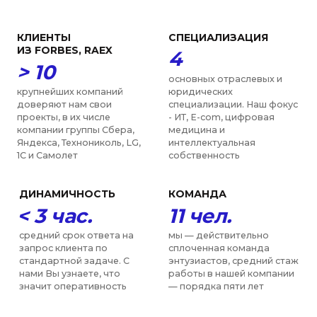
образовательных,
научных и общественных
подряд нашу фирму и
объединений в
специалистов отмечают
деятельности которых
рейтинги Право-300 и ИД
мы участвуем, включая
Коммерсантъ в числе
РАН, ТПП, МГЮА, Moscow
лучших юристов по
Digital School
нескольким направлениям