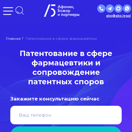
abp@abp.legal
Патентование в сфере
Главная
/
Патентование в сфере фармацевтики
фармацевтики и
сопровождение
патентных споров
Закажите консультацию сейчас
Отправить
Нажимая кнопку «Отправить», вы даете
согласие
на
обработку персональных данных в соответствии с
политикой
обработки персональных данных