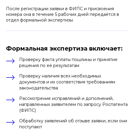
После регистрации заявки в ФИПС и присвоения
номера она в течение 5 рабочих дней передаётся в
отдел формальной экспертизы
(план-схема из источника:
ITPC EECA, Международная
Формальная экспертиза включает:
коалиция по готовности к лечению, 2022г
)
Проверку факта уплаты пошлины и принятие
решения по её результатам
Проверку наличия всех необходимых
документов и их соответствия требованиям
законодательства
Рассмотрение исправлений и дополнений,
направленных заявителем по запросу Роспатента
(ФИПС)
Обработку заявлений об отзыве заявки, если они
поступают