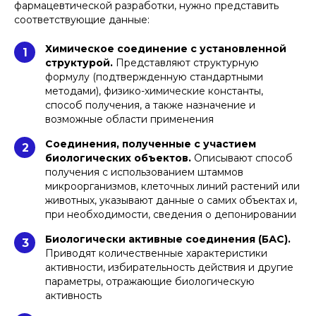
фармацевтической разработки, нужно представить
партнеры» как надежного подрядчика
соответствующие данные:
для патентования медицинских
решений, патент успешно получен в
кратчайшие сроки
Химическое соединение с установленной
1
структурой.
Представляют структурную
формулу (подтвержденную стандартными
ФГБУ ФНКЦРиО ФМБА
методами), физико-химические константы,
способ получения, а также назначение и
возможные области применения
Соединения, полученные с участием
2
Являюсь соавтором одной из ведущих
биологических объектов.
Описывают способ
вакцин по борьбе с гриппом, работаю с
получения с использованием штаммов
2022 г. с командой «АБП», успешно
микроорганизмов, клеточных линий растений или
выиграли каждый суд, с которым я к ним
обращался
животных, указывают данные о самих объектах и,
при необходимости, сведения о депонировании
Частное лицо
Биологически активные соединения (БАС).
3
Приводят количественные характеристики
активности, избирательность действия и другие
параметры, отражающие биологическую
активность