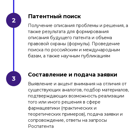
Патентный поиск
Получение описания проблемы и решения, а
также результата для формирования
описания будущего патента и объема
правовой охраны (формулы). Проведение
поиска по российским и международным
базам, а также научным публикациям
Составление и подача заявки
Выявление и акцент внимания на отличия от
АФОНИН АЛЕКСАНДР
существующих аналогов, подбор материалов,
ЛЕОНИДОВИЧ
подтверждающих возможность реализации
того или иного решения в сфере
Патентный поверенный, адвокат,
аттестованный по специализации
фармацевтики (практических и
"изобретения и полезные модели"
теоретических примеров), подача заявки и
Отмечен в 2025 г.
ИД Коммерсантъ
в
числе лучших юристов по защите
сопровождение, ответы на запросы
интеллектуальной собственности
Роспатента
Руководитель практики защиты
интеллектуальной собственности