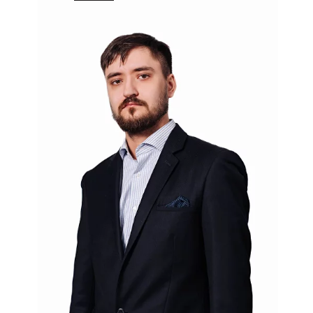
Специалист, проверивший статью:
Полина Пушкарёва
юрист практики защиты
интеллектуальной собственности
Опубликовано:
15.05.2025