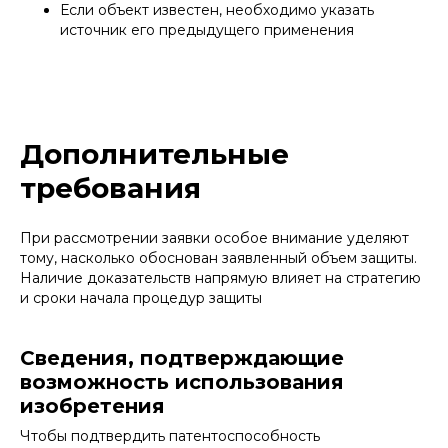
Если объект известен, необходимо указать
источник его предыдущего применения
Дополнительные
требования
При рассмотрении заявки особое внимание уделяют
Это мое первое изобретение, обратилась
тому, насколько обоснован заявленный объем защиты.
в «Афонин, Божор и партнеры» и не
жалею, провели по всей процедуре с
Наличие доказательств напрямую влияет на стратегию
успешным и предсказуемым результатом
и сроки начала процедур защиты
— получением патента
Частное лицо
Сведения, подтверждающие
возможность использования
изобретения
Чтобы подтвердить патентоспособность
Рекомендуем «Афонин, Божор и