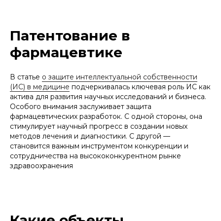
+7
Патентование в
Отправить
фармацевтике
Нажимая кнопку «Отправить», вы даете
согласие
на
обработку персональных данных в соответствии с
политикой
обработки персональных данных
В статье
о защите интеллектуальной собственности
(ИС) в медицине
подчеркивалась ключевая роль ИС как
актива для развития научных исследований и бизнеса.
Особого внимания заслуживает защита
фармацевтических разработок. С одной стороны, она
стимулирует научный прогресс в создании новых
методов лечения и диагностики. С другой —
становится важным инструментом конкуренции и
сотрудничества на высококонкурентном рынке
здравоохранения
Какие объекты