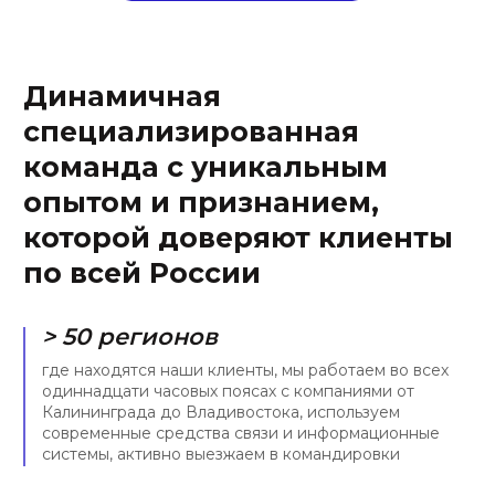
основных отраслевых и
юридических
крупнейших компаний
специализации. Наш фокус
доверяют нам свои
- ИТ, E-com, цифровая
проекты, в их числе
медицина и
компании группы Сбера,
интеллектуальная
Яндекса, Технониколь, LG,
собственность
1С и Самолет
ДИНАМИЧНОСТЬ
КОМАНДА
< 3 час.
11 чел.
средний срок ответа на
мы — действительно
запрос клиента по
сплоченная команда
стандартной задаче. С
энтузиастов, средний стаж
нами Вы узнаете, что
работы в нашей компании
значит оперативность
— порядка пяти лет
УНИКАЛЬНОСТЬ
ОПЫТ
> 90 %
9 лет
законов в ИТ-сфере было
средний юридический стаж
принято после создания
наших экспертов, мы
фирмы. Мы запускали
молодая, но уже зрелая
телемедицинские сервисы
команда экспертов с
до 2018 и токенизировали
прочной позицией на
активы до 2020
юридическом рынке
ПРИЗНАНИЕ
ЗАСЛУЖИВАЕМ
ДОВЕРИЕ
> 12
6 лет
образовательных,