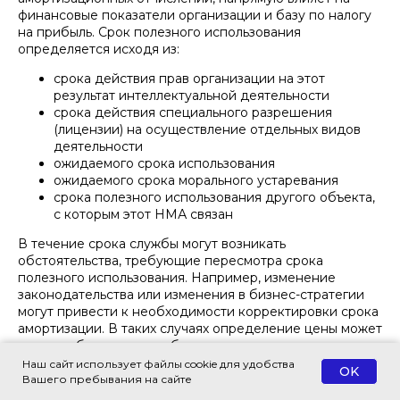
финансовые показатели организации и базу по налогу
на прибыль. Срок полезного использования
определяется исходя из:
срока действия прав организации на этот
результат интеллектуальной деятельности
срока действия специального разрешения
(лицензии) на осуществление отдельных видов
деятельности
ожидаемого срока использования
ожидаемого срока морального устаревания
срока полезного использования другого объекта,
с которым этот НМА связан
В течение срока службы могут возникать
обстоятельства, требующие пересмотра срока
полезного использования. Например, изменение
законодательства или изменения в бизнес-стратегии
могут привести к необходимости корректировки срока
амортизации. В таких случаях определение цены может
помочь обосновать необходимость пересмотра срока
полезного использования.
Наш сайт использует файлы cookie для удобства
OK
Ликвидационная – это сумма, которую организация
Вашего пребывания на сайте
ожидает получить от продажи НМА по окончании