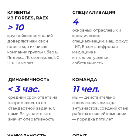
научных и общественных
подряд нашу фирму и
объединений в
специалистов отмечают
деятельности которых
рейтинги Право-300 и ИД
мы участвуем, включая
Коммерсантъ в числе
РАН, ТПП, МГЮА, Moscow
лучших юристов по
Digital School
нескольким направлениям