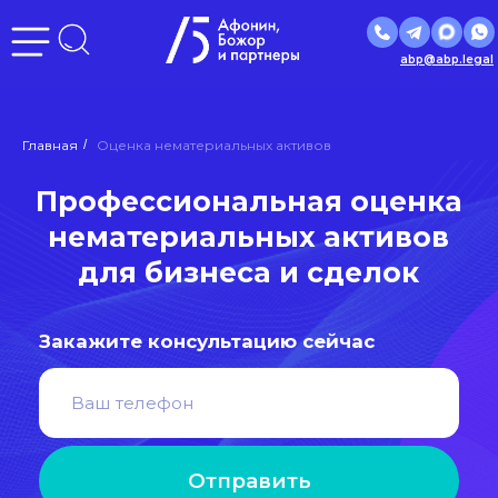
abp@abp.legal
Профессиональная оценка
Главная
/
Оценка нематериальных активов
нематериальных активов
для бизнеса и сделок
Закажите консультацию сейчас
Отправить
Нажимая кнопку «Отправить», вы даете
согласие
на
обработку персональных данных в соответствии с
политикой
обработки персональных данных
Входим в ведущие рейтинги