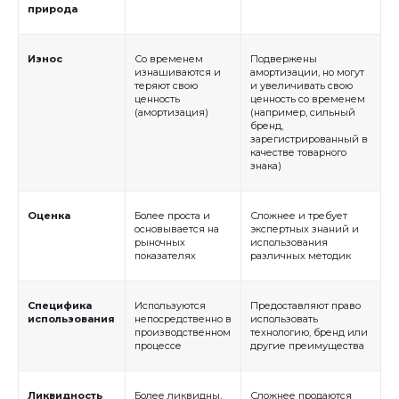
природа
Износ
Со временем
Подвержены
изнашиваются и
амортизации, но могут
теряют свою
и увеличивать свою
АФОНИН АЛЕКСАНДР
ценность
ценность со временем
(амортизация)
(например, сильный
ЛЕОНИДОВИЧ
бренд,
зарегистрированный в
Патентный поверенный, адвокат,
качестве товарного
аттестованный по специализации
знака)
"изобретения и полезные модели"
Отмечен в 2025 г.
ИД Коммерсантъ
в
числе лучших юристов по защите
интеллектуальной собственности
Оценка
Более проста и
Сложнее и требует
Руководитель практики защиты
основывается на
экспертных знаний и
интеллектуальной собственности
рыночных
использования
показателях
различных методик
+7
Специфика
Используются
Предоставляют право
Отправить
использования
непосредственно в
использовать
производственном
технологию, бренд или
процессе
другие преимущества
Нажимая кнопку «Отправить», вы даете
согласие
на
обработку персональных данных в соответствии с
политикой
обработки персональных данных
Ликвидность
Более ликвидны,
Сложнее продаются