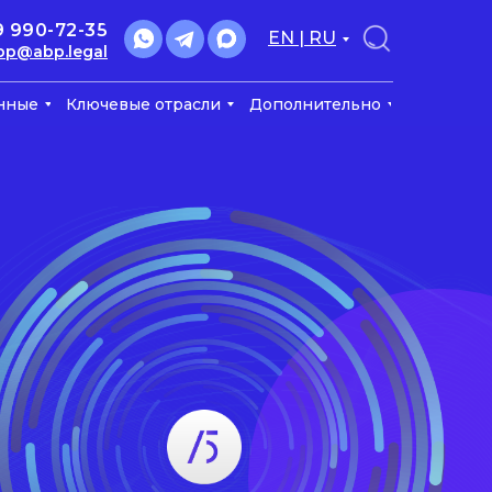
9 990-72-35
EN | RU
bp@abp.legal
нные
Ключевые отрасли
Дополнительно