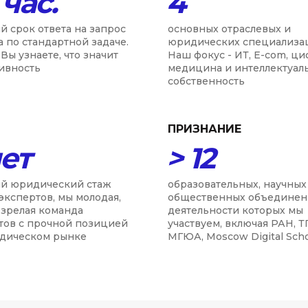
 час.
4
й срок ответа на запрос
основных отраслевых и
а по стандартной задаче.
юридических специализа
Вы узнаете, что значит
Наш фокус - ИТ, E-com, ц
ивность
медицина и интеллектуал
собственность
ПРИЗНАНИЕ
лет
> 12
й юридический стаж
образовательных, научных
экспертов, мы молодая,
общественных объединен
 зрелая команда
деятельности которых мы
тов с прочной позицией
участвуем, включая РАН, Т
дическом рынке
МГЮА, Moscow Digital Sch