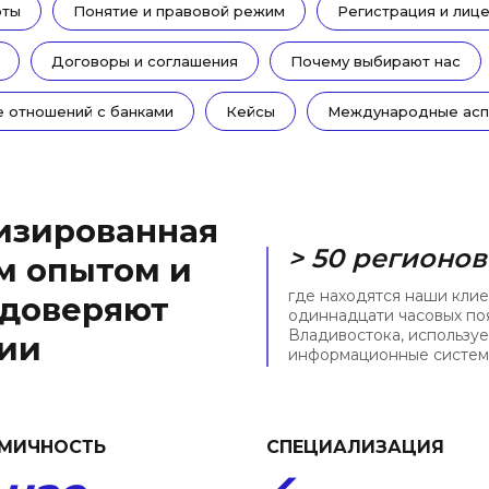
оты
Понятие и правовой режим
Регистрация и лиц
Договоры и соглашения
Почему выбирают нас
е отношений с банками
Кейсы
Международные асп
изированная
> 50 регионов
м опытом и
где находятся наши клие
 доверяют
одиннадцати часовых по
Владивостока, использу
сии
информационные системы
МИЧНОСТЬ
СПЕЦИАЛИЗАЦИЯ