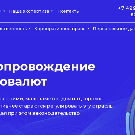
+7 49
и
Наша экспертиза
Контакты
a
бственность
Корпоративное право
Персональные да
опровождение
товалют
ок с ними, малозаметен для надзорных
ктивнее стараются регулировать эту отрасль.
дая при этом законодательство