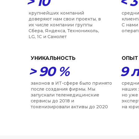
> 10
< 3
крупнейших компаний
средни
доверяют нам свои проекты, в
клиент
их числе компании группы
С нами 
Сбера, Яндекса, Технониколь,
операт
LG, 1С и Самолет
УНИКАЛЬНОСТЬ
ОПЫТ
> 90 %
9 
законов в ИТ-сфере было принято
средни
после создания фирмы. Мы
наших 
запускали телемедицинские
но уже
сервисы до 2018 и
экспер
токенизировали активы до 2020
на юри