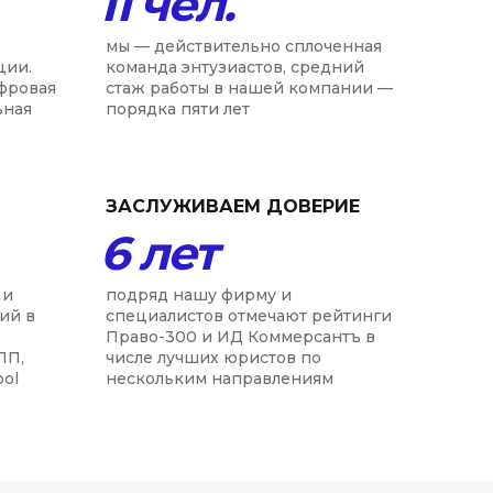
11 чел.
мы — действительно сплоченная
ции.
команда энтузиастов, средний
ифровая
стаж работы в нашей компании —
ьная
порядка пяти лет
ЗАСЛУЖИВАЕМ ДОВЕРИЕ
6 лет
 и
подряд нашу фирму и
ий в
специалистов отмечают рейтинги
Право-300 и ИД Коммерсантъ в
ПП,
числе лучших юристов по
ool
нескольким направлениям