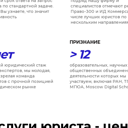
й срок ответа на запрос
подряд нашу фирму и
а по стандартной задаче.
специалистов отмечают р
Вы узнаете, что значит
Право-300 и ИД Коммерс
ивность
числе лучших юристов по
нескольким направления
ПРИЗНАНИЕ
лет
> 12
й юридический стаж
образовательных, научных
экспертов, мы молодая,
общественных объединен
 зрелая команда
деятельности которых мы
тов с прочной позицией
участвуем, включая РАН, Т
дическом рынке
МГЮА, Moscow Digital Sch
слуги юриста - це