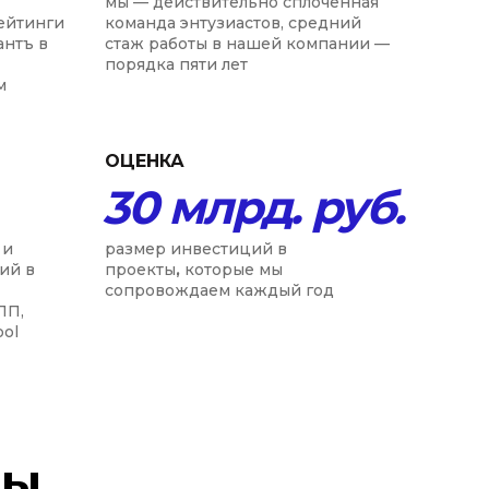
мы — действительно сплоченная
ейтинги
команда энтузиастов, средний
антъ в
стаж работы в нашей компании —
порядка пяти лет
м
ОЦЕНКА
30 млр
д.
руб.
 и
размер инвестиций в
ий в
проекты
,
которые мы
сопровождаем каждый год
ПП,
ool
ны