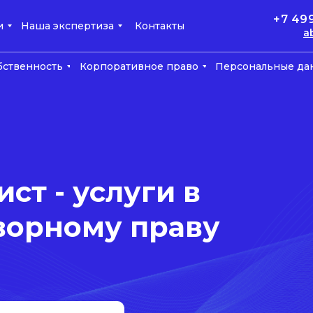
+7 49
и
Наша экспертиза
Контакты
a
бственность
Корпоративное право
Персональные да
ст - услуги в
ворному праву