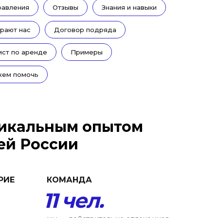
равления
Отзывы
Знания и навыки
рают нас
Договор подряда
ст по аренде
Примеры
жем помочь
никальным опытом
ей России
РИЕ
КОМАНДА
11 чел.