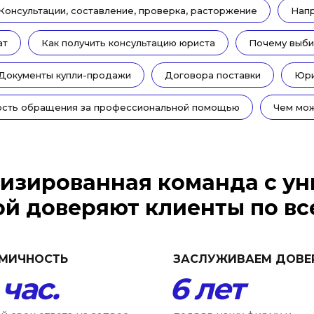
Консультации, составление, проверка, расторжение
Нап
ат
Как получить консультацию юриста
Почему выби
Документы купли-продажи
Договора поставки
Юри
сть обращения за профессиональной помощью
Чем мо
изированная команда с у
ой доверяют клиенты по вс
МИЧНОСТЬ
ЗАСЛУЖИВАЕМ ДОВЕ
 час.
6 лет