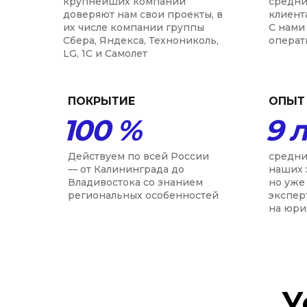
крупнейших компаний
средни
доверяют нам свои проекты, в
клиент
их числе компании группы
С нами 
Сбера, Яндекса, Технониколь,
операт
LG, 1С и Самолет
ПОКРЫТИЕ
ОПЫТ
100 %
9 
Действуем по всей России
средни
— от Калининграда до
наших 
Владивостока со знанием
но уже
региональных особенностей
экспер
на юри
У