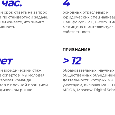
 час.
4
й срок ответа на запрос
основных отраслевых и
а по стандартной задаче.
юридических специализа
Вы узнаете, что значит
Наш фокус - ИТ, E-com, ц
ивность
медицина и интеллектуал
собственность
ПРИЗНАНИЕ
лет
> 12
й юридический стаж
образовательных, научных
экспертов, мы молодая,
общественных объединен
 зрелая команда
деятельности которых мы
тов с прочной позицией
участвуем, включая РАН, Т
дическом рынке
МГЮА, Moscow Digital Sch