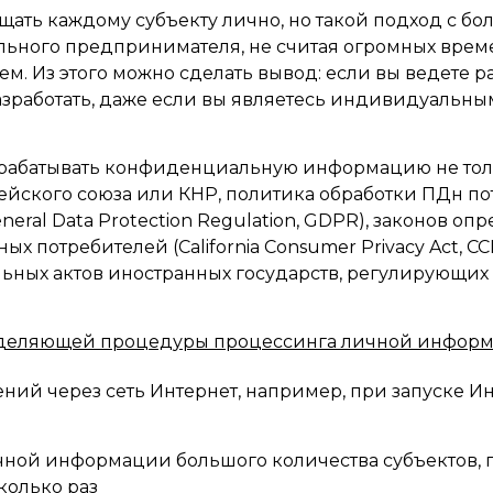
ать каждому субъекту лично, но такой подход с бо
ьного предпринимателя, не считая огромных времен
м. Из этого можно сделать вывод: если вы ведете р
разработать, даже если вы являетесь индивидуаль
обрабатывать конфиденциальную информацию не тол
ейского союза или КНР, политика обработки ПДн п
eral Data Protection Regulation, GDPR), законов о
 потребителей (California Consumer Privacy Act, C
льных актов иностранных государств, регулирующи
еделяющей процедуры процессинга личной информ
ний через сеть Интернет, например, при запуске И
чной информации большого количества субъектов,
колько раз