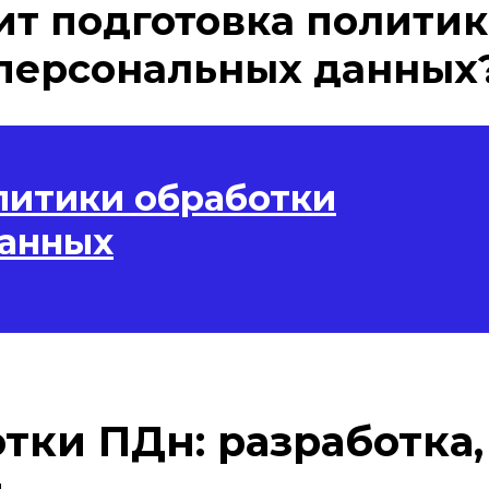
ит подготовка полити
персональных данных
литики обработки
данных
тки ПДн: разработка,