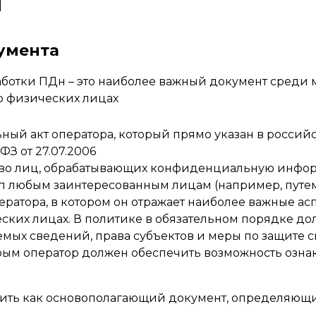
ч
умента
ботки ПДн – это наиболее важный документ среди 
о физических лицах
ный акт оператора, который прямо указан в российск
-ФЗ от 27.07.2006
во лиц, обрабатывающих конфиденциальную информ
уп любым заинтересованным лицам (например, путем
ератора, в котором он отражает наиболее важные асп
ких лицах. В политике в обязательном порядке дол
емых сведений, права субъектов и меры по защите
которым оператор должен обеспечить возможность оз
лить как основополагающий документ, определяющи