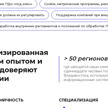
ики ПДн «под ключ»
Cookie, метрические программы, ре
я должна их регулировать
Поддержка компаний при вне
зработка внутренних регламентов и положений по обработке 
изированная
> 50 регионов
м опытом и
где находятся наши клие
 доверяют
одиннадцати часовых по
Владивостока, использу
сии
информационные системы
МИЧНОСТЬ
СПЕЦИАЛИЗАЦИЯ