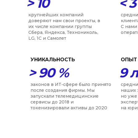
> 10
< 3
крупнейших компаний
средни
доверяют нам свои проекты, в
клиент
их числе компании группы
С нами 
Сбера, Яндекса, Технониколь,
операт
LG, 1С и Самолет
УНИКАЛЬНОСТЬ
ОПЫТ
> 90 %
9 
законов в ИТ-сфере было принято
средни
после создания фирмы. Мы
наших 
запускали телемедицинские
но уже
сервисы до 2018 и
экспер
токенизировали активы до 2020
на юри