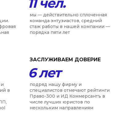
11 чел.
мы — действительно сплоченная
ции.
команда энтузиастов, средний
ифровая
стаж работы в нашей компании —
ьная
порядка пяти лет
ЗАСЛУЖИВАЕМ ДОВЕРИЕ
6 лет
 и
подряд нашу фирму и
ий в
специалистов отмечают рейтинги
Право-300 и ИД Коммерсантъ в
ПП,
числе лучших юристов по
ool
нескольким направлениям