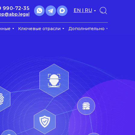
9 990-72-35
EN | RU
bp@abp.legal
нные
Ключевые отрасли
Дополнительно