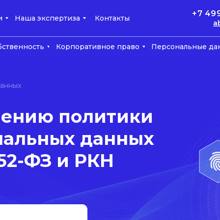
+7 49
и
Наша экспертиза
Контакты
a
бственность
Корпоративное право
Персональные да
данных
влению политики
нальных данных
52-ФЗ и РКН