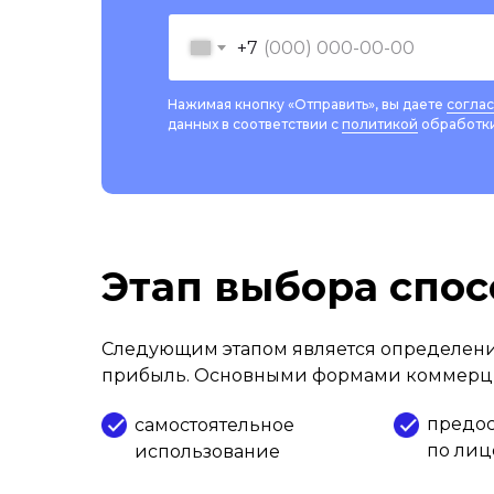
+7
Нажимая кнопку «Отправить», вы даете
согла
данных в соответствии с
политикой
обработки
Этап выбора спо
Следующим этапом является определени
прибыль. Основными формами коммерци
предос
самостоятельное
по ли
использование