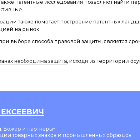
. Также патентные исследования позволяют найти п
ективные
трации также помогает построение
патентных ландш
кцией на рынок
ри выборе способа правовой защиты, является срок,
ранах необходима защита
, исходя из территории о
ЛЕКСЕЕВИЧ
, Божор и партнеры»
ации товарных знаков и промышленных образцов