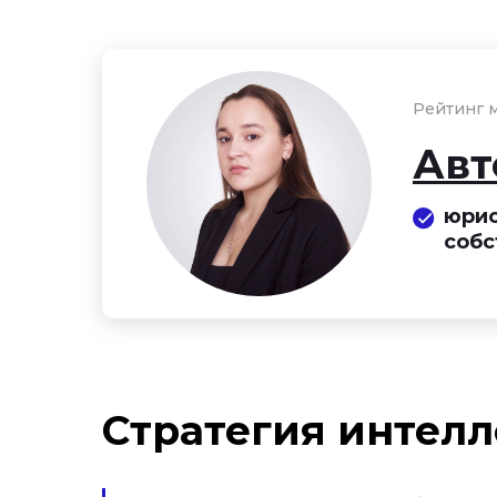
Рейтинг м
Авт
юрис
собс
Стратегия интелл