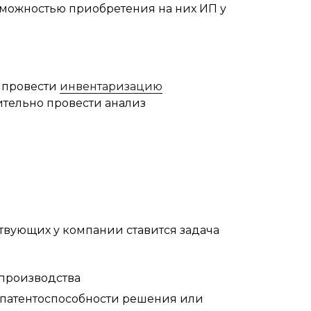
зможностью приобретения на них ИП у
о провести
инвентаризацию
ительно провести анализ
твующих у компании ставится задача
 производства
 патентоспособности решения или