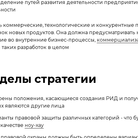
еделение путей развития деятельности предприятия
ьности
ть коммерческие, технологические и конкурентные 
ок новых продуктов. Она должна предусматривать 
ние во внутренние бизнес-процессы,
коммерциализ
таких разработок в целом
делы стратегии
рены положения, касающиеся создания РИД и полу
ых являются другие лица
нты правовой защиты различных категорий - что б
 качестве
ноу-хау
 правовой охраны должны быть определены вариа