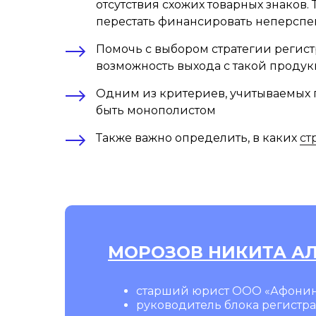
отсутствия схожих товарных знаков
перестать финансировать неперсп
Помочь с выбором стратегии регис
возможность выхода с такой проду
Одним из критериев, учитываемых п
быть монополистом
Также важно определить, в каких
ст
МОРОЗОВ НИКИТА А
старший юрист ООО «Афонин
руководитель блока регистр