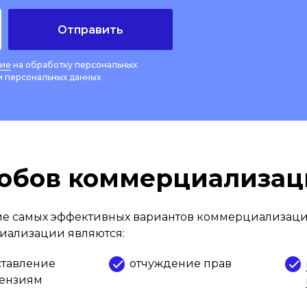
Отправить
сие
на обработку персональных
 персональных данных
собов коммерциализа
е самых эффективных вариантов коммерциализаци
ализации являются:
тавление
отчуждение прав
цензиям