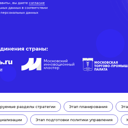
авить», вы даете
согласие
ьных данных в соответствии
 персональных данных
единения страны:
КИ
руемые разделы стратегии
Этап планирования
Эта
циализации
Этап подготовки политики управления