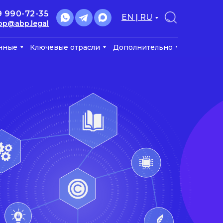
9 990-72-35
EN | RU
bp@abp.legal
нные
Ключевые отрасли
Дополнительно