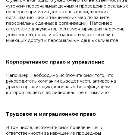
С учетом ежегодного ужесточения ответственности за
«утечки» персональных данных и проведение реальных
проверок принятия достаточных юридических,
организационных и технических мер по защите
персональных данных в организации). Например,
отсутствие документов, регламентирующих перечень
должностей, права и обязанности указанных лиц,
имеющих доступ к персональным данных клиентов
Корпоративное право
и управление
Например, необходимо исключить риск того, что
руководитель компании выведет часть активов на
другую организацию, конечным бенефициаром
Наши конкурентные
которой является аффилированное с ним лицо
преимущества:
Оперативность ответов на запросы,
day-to-day поддержка
Трудовое и миграционное право
Комплексный подход: наша команда
может сделать аудит, разработать
В том числе, исключить риск привлечения к
необходимые документы и системы,
ответственности за нарушение процедуры
сопровождать их с позиции комплаенс-