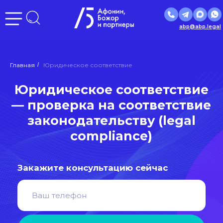
abp@abp.legal
Юридическое соответствие
Главная
/
Юридическое соответствие
— проверка на соответствие
законодательству (legal
compliance)
Закажите консультацию сейчас
Отправить
Нажимая кнопку «Отправить», вы даете
согласие
на
обработку персональных данных в соответствии с
политикой
обработки персональных данных
РЕЙТИНГ