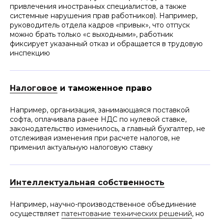
привлечения иностранных специалистов, а также
рисков, обеспечивая
работоспособность
системные нарушения прав работников). Например,
руководитель отдела кадров «привык», что отпуск
Red flag due diligence. Риск-
ориентированный подход к оценке
можно брать только «с выходными», работник
новых и старых проектов – мы не
фиксирует указанный отказ и обращается в трудовую
говорим клиенту «все плохо, Вам нужно
инспекцию
закрывать бизнес» или «это запрещено,
такой проект невозможен», мы ищем
возможности, там, где другие видят
лишь запреты
Налоговое
и таможенное право
Разрабатываем индивидуальные
комплаенс-процедуры и документы,
учитывающие особенности рынка,
Например, организация, занимающаяся поставкой
отрасли и самого клиента. Программы
софта, оплачивала ранее НДС по нулевой ставке,
проверок включают в себя множество
элементов, в том числе методологию
законодательство изменилось, а главный бухгалтер, не
проверки самих процедур и
отслеживая изменения при расчете налогов, не
специальные контрольные точки
применил актуальную налоговую ставку
Интеллектуальная собственность
Например, научно-производственное объединение
осуществляет
патентование технических решений
, но