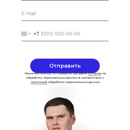
+7
Отправить
Нажимая кнопку «Отправить», вы даете
согласие
на
обработку персональных данных в соответствии с
политикой
обработки персональных данных
Специалист, проверивший статью:
Олег Дульский
старший юрист практики цифрового
права и руководитель блока
взаимодействия с Министерством
цифрового развития
Опубликовано:
12.07.2024