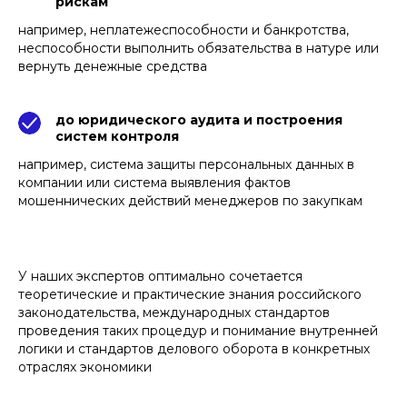
рискам
например, неплатежеспособности и банкротства,
неспособности выполнить обязательства в натуре или
Сервис СберЗдоровье
вернуть денежные средства
Компания "Афонин, Божор и партнёры"
провела юридический аудит договорной
базы компании в сфере телемедицины.
до юридического аудита и построения
Сегодня пользуемся услугами на
систем контроля
постоянной основе. Высокий уровень
ответственности и экспертизы
например, система защиты персональных данных в
компании или система выявления фактов
мошеннических действий менеджеров по закупкам
У наших экспертов оптимально сочетается
Halsa |
Персональные витамины
теоретические и практические знания российского
законодательства, международных стандартов
Компания "Афонин, Божор и партнеры"
осуществляет корпоративное
проведения таких процедур и понимание внутренней
сопровождение на постоянной основе.
логики и стандартов делового оборота в конкретных
Регулярно пользуемся их услугами,
отраслях экономики
подчеркиваем высокий уровень
профессионализма и компетентности