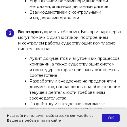
Управлением рисками юридическими
методами, анализом динамики рисков
Взаимодействием с контрольными
и надзорными органами
Во-вторых,
юристы «Афонин, Божор и партнеры»
2
могут помочь с диагностикой, построением
и контролем работы существующих комплаенс-
систем, включая:
Аудит документов и внутренних процессов
компании, а также существующих систем
и процедур, которые призваны обеспечить
соответствие
Разработку и внедрение на предприятии
документов, направленных на обеспечение
текущей деятельности требованиям
законодательства
Разработку и внедрение комплаенс-
процедур (систем контроля) с нуля,
их сопровождение, проведение проверок
Наш сайт использует файлы cookie для удобства
OK
по конкретным кейсам
Вашего пребывания на сайте
Составление аналитических материалов