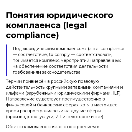
Понятия юридического
комплаенса (legal
compliance)
Платформа Happy Inc
За весь период обслуживания команда
Под «юридическим комплаенсом» (англ. compliance
"Афонин, Божор и партнеры" показала
— соответствие; to comply — соответствовать)
способность ответственно подходить к
поставленным задачам, качественно и в
понимается комплекс мероприятий направленных
установленные сроки оказывать услуги, а
на обеспечение соответствия деятельности
также высокий уровень компетентности
требованиям законодательства
специалистов
Термин привнесён в российскую правовую
действительность крупными западными компаниями и
ильфами (зарубежными юридическими фирмами, ILF).
Направление существует преимущественно в
финансовой и банковских сферах, хотя в настоящее
время распространилось и на другие сферы
(производство, услуги, ИТ и некоторые иные)
Обычно комплаенс связан с построением в