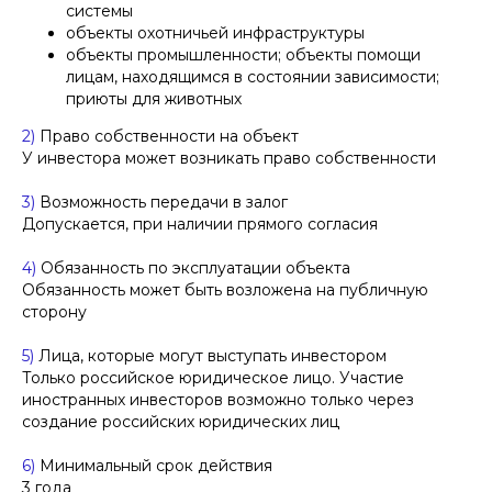
системы
МОРОЗОВ НИКИТА
АЛЕКСЕЕВИЧ
объекты охотничьей инфраструктуры
объекты промышленности; объекты помощи
старший юрист ООО
лицам, находящимся в состоянии зависимости;
«Афонин, Божор и
приюты для животных
партнеры»
+7
2)
Право собственности на объект
У инвестора может возникать право собственности
Отправить
3)
Возможность передачи в залог
Нажимая кнопку «Отправить», вы даете
согласие
на
Допускается, при наличии прямого согласия
обработку персональных данных в соответствии с
политикой
обработки персональных данных
4)
Обязанность по эксплуатации объекта
Обязанность может быть возложена на публичную
сторону
5)
Лица, которые могут выступать инвестором
Только российское юридическое лицо. Участие
иностранных инвесторов возможно только через
создание российских юридических лиц
6)
Минимальный срок действия
3 года