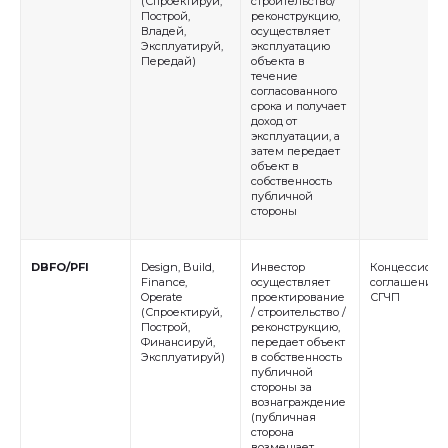
(Спроектируй,
строительство/
Построй,
реконструкцию,
Владей,
осуществляет
Эксплуатируй,
эксплуатацию
Передай)
объекта в
течение
согласованного
срока и получает
доход от
эксплуатации, а
затем передает
объект в
собственность
публичной
стороны
DBFO/PFI
Design, Build,
Инвестор
Концессионн
Finance,
осуществляет
соглашение,
Operate
проектирование
СГЧП
(Спроектируй,
/ строительство /
Построй,
реконструкцию,
Финансируй,
передает объект
Эксплуатируй)
в собственность
публичной
стороны за
вознаграждение
(публичная
сторона
возмещает