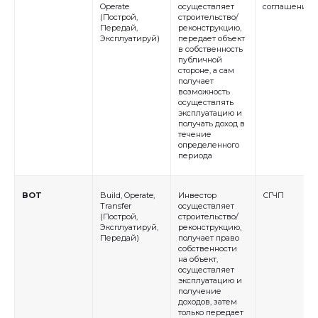
Operate
осуществляет
соглашение
(Построй,
строительство/
Передай,
реконструкцию,
Эксплуатируй)
передает объект
в собственность
публичной
стороне, а сам
получает
возможность
осуществлять
эксплуатацию и
получать доход в
течение
определенного
периода
BOT
Build, Operate,
Инвестор
СГЧП
Transfer
осуществляет
(Построй,
строительство/
Эксплуатируй,
реконструкцию,
Передай)
получает право
собственности
на объект,
осуществляет
эксплуатацию и
получение
доходов, затем
только передает