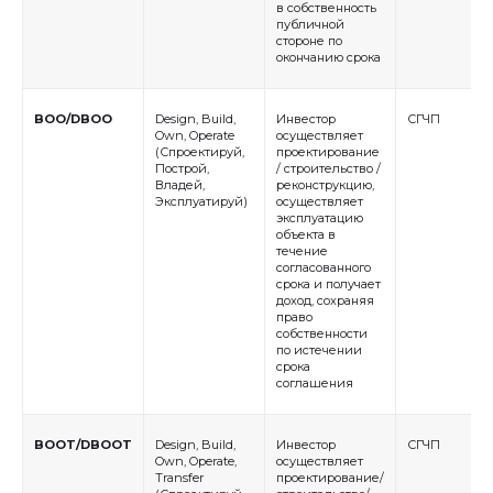
в собственность
публичной
стороне по
окончанию срока
BOO/DBOO
Design, Build,
Инвестор
СГЧП
Own, Operate
осуществляет
(Спроектируй,
проектирование
Построй,
/ строительство /
Владей,
реконструкцию,
Эксплуатируй)
осуществляет
эксплуатацию
объекта в
течение
согласованного
срока и получает
доход, сохраняя
право
собственности
по истечении
срока
соглашения
BOOT/DBOOT
Design, Build,
Инвестор
СГЧП
Own, Operate,
осуществляет
Transfer
проектирование/