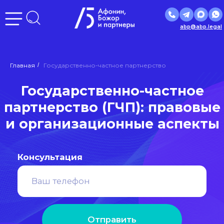
abp@abp.legal
Государственно-частное
Главная
/
Государственно-частное партнерство
партнерство (ГЧП): правовые
и организационные аспекты
Консультация
Отправить
Нажимая кнопку «Отправить», вы даете
согласие
на
обработку персональных данных в соответствии с
политикой
обработки персональных данных
РЕЙТИНГ
ЮРИДИЧЕСКИХ
КОМПАНИЙ
ЛУЧШИЕ ЮРИДИЧЕСКИЕ