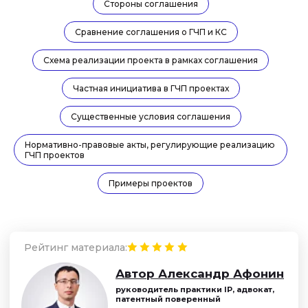
Рейтинг материала:
Стороны соглашения
Автор Александр Афонин
Сравнение соглашения о ГЧП и КС
руководитель практики IP, адвокат,
патентный поверенный
Схема реализации проекта в рамках соглашения
Задать вопрос эксперту
Частная инициатива в ГЧП проектах
Существенные условия соглашения
Нормативно-правовые акты, регулирующие реализацию
ГЧП проектов
Примеры проектов