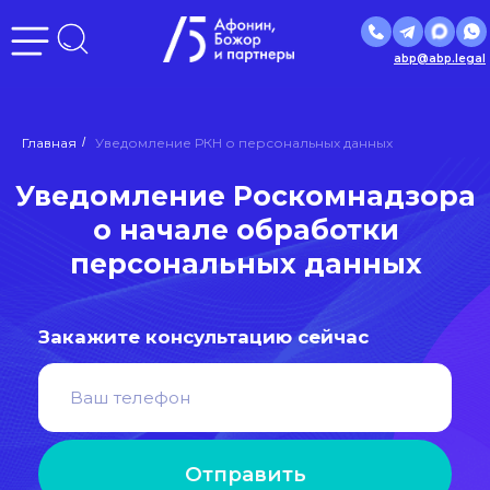
abp@abp.legal
Уведомление Роскомнадзора
Главная
/
Уведомление РКН о персональных данных
о начале обработки
персональных данных
Закажите консультацию сейчас
Отправить
Нажимая кнопку «Отправить», вы даете
согласие
на
обработку персональных данных в соответствии с
политикой
обработки персональных данных
Входим в ведущие рейтинги