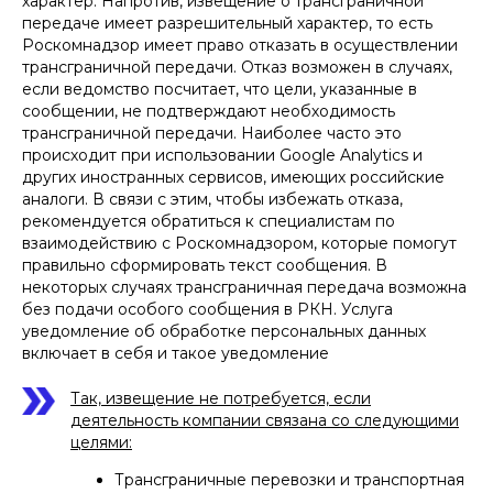
характер. Напротив, извещение о трансграничной
передаче имеет разрешительный характер, то есть
Роскомнадзор имеет право отказать в осуществлении
Нажимая кнопку «Подписаться на рассылку», вы
даете
согласие
на обработку персональных
трансграничной передачи. Отказ возможен в случаях,
данных в соответствии с
политикой
обработки
если ведомство посчитает, что цели, указанные в
персональных данных
сообщении, не подтверждают необходимость
трансграничной передачи. Наиболее часто это
происходит при использовании Google Analytics и
других иностранных сервисов, имеющих российские
аналоги. В связи с этим, чтобы избежать отказа,
рекомендуется обратиться к специалистам по
взаимодействию с Роскомнадзором, которые помогут
правильно сформировать текст сообщения. В
некоторых случаях трансграничная передача возможна
без подачи особого сообщения в РКН. Услуга
уведомление об обработке персональных данных
включает в себя и такое уведомление
Так, извещение не потребуется, если
деятельность компании связана со следующими
целями:
Трансграничные перевозки и транспортная