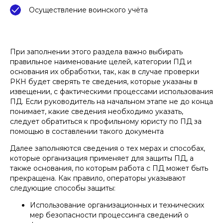
Осуществление воинского учёта
При заполнении этого раздела важно выбирать
правильное наименование целей, категории ПД и
основания их обработки, так, как в случае проверки
Специалист, проверивший статью:
РКН будет сверять те сведения, которые указаны в
Никита Морозов
извещении, с фактическими процессами использования
старший юрист и руководитель блока
ПД. Если руководитель на начальном этапе не до конца
регистрации товарных знаков и
промышленных образцов
понимает, какие сведения необходимо указать,
Опубликовано:
следует обратиться к профильному юристу по ПД за
10.09.2025
помощью в составлении такого документа
Далее заполняются сведения о тех мерах и способах,
которые организация применяет для защиты ПД, а
также основания, по которым работа с ПД может быть
прекращена. Как правило, операторы указывают
следующие способы защиты:
Использование организационных и технических
мер безопасности процессинга сведений о