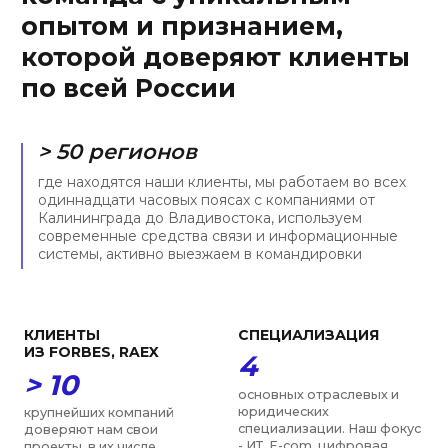
ДИНАМИЧНОСТЬ
КОМАНДА
< 3 час.
11 чел.
средний срок ответа на
мы — действительно
запрос клиента по
сплоченная команда
стандартной задаче. С
энтузиастов, средний стаж
нами Вы узнаете, что
работы в нашей компании
значит оперативность
— порядка пяти лет
УНИКАЛЬНОСТЬ
ОПЫТ
> 90 %
9 лет
законов в ИТ-сфере было
средний юридический стаж
принято после создания
наших экспертов, мы
фирмы. Мы запускали
молодая, но уже зрелая
телемедицинские сервисы
команда экспертов с
до 2018 и токенизировали
прочной позицией на
активы до 2020
юридическом рынке
ПРИЗНАНИЕ
ЗАСЛУЖИВАЕМ
ДОВЕРИЕ
> 12
6 лет
образовательных,
научных и общественных
подряд нашу фирму и
объединений в
специалистов отмечают
деятельности которых
рейтинги Право-300 и ИД
мы участвуем, включая
Коммерсантъ в числе
РАН, ТПП, МГЮА, Moscow
лучших юристов по
Digital School
нескольким направлениям