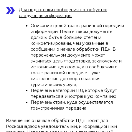
Для подготовки сообщения потребуется
следующая информация:
Описание целей трансграничной передачи
информации. Цели в таком документе
должны быть в большей степени
конкретизированы, чем указанные в
сообщении о начале обработки ПДн. В
первоначальном документе может
значиться цель «подготовка, заключение и
исполнение договора», а в сообщении о
ПОДПИШИТЕСЬ НА НАШУ
трансграничной передаче – уже
РАССЫЛКУ ВАЖНЫХ
«исполнение договора оказания
ЮРИДИЧЕСКИХ НОВОСТЕЙ
туристических услуг»;
Перечень категорий ПД, которые будут
Объясняем без «воды» и даем
рекомендации, что нужно делать
передаваться в иностранную компанию
Перечень стран, куда осуществляется
трансграничная передача
Извещения о начале обработки ПДн носит для
Подписаться на рассылку
Роскомнадзора уведомительный, информационный