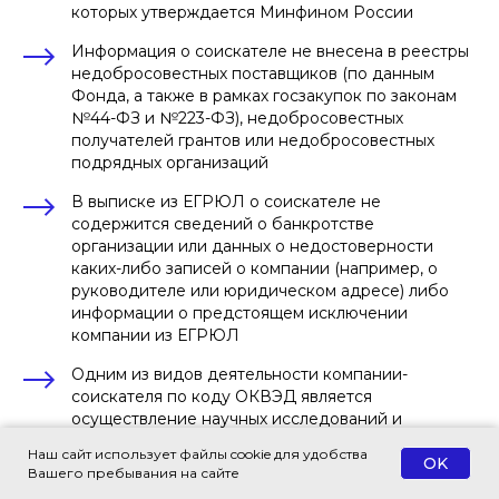
которых утверждается Минфином России
Информация о соискателе не внесена в реестры
недобросовестных поставщиков (по данным
Фонда, а также в рамках госзакупок по законам
№44-ФЗ и №223-ФЗ), недобросовестных
получателей грантов или недобросовестных
подрядных организаций
В выписке из ЕГРЮЛ о соискателе не
содержится сведений о банкротстве
организации или данных о недостоверности
каких-либо записей о компании (например, о
руководителе или юридическом адресе) либо
информации о предстоящем исключении
компании из ЕГРЮЛ
Одним из видов деятельности компании-
соискателя по коду ОКВЭД является
осуществление научных исследований и
разработок
Наш сайт использует файлы cookie для удобства
OK
Важно учитывать, что заявка на вступление с
Вашего пребывания на сайте
описанием инновационного проекта может быть