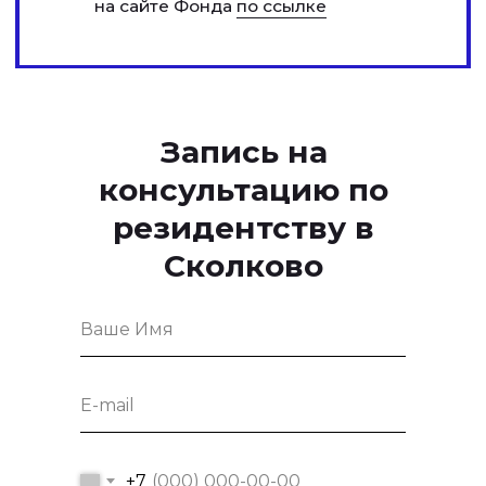
Запись на
консультацию по
БОЖОР МИХАИЛ ЮРЬЕВИЧ
резидентству в
Руководитель отраслевой практики
Сколково
цифрового права
Отмечен в
ИД Коммерсантъ
и
Российской Газетой
в числе лучших
юристов в сфере цифрового права
(fintech)
+7
Отправить
Нажимая кнопку «Отправить», вы даете
согласие
на
обработку персональных данных в соответствии с
политикой
обработки персональных данных
+7