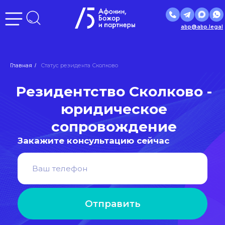
abp@abp.legal
Резидентство Сколково -
Главная
Статус резидента Сколково
/
юридическое
сопровождение
Закажите консультацию сейчас
Отправить
Нажимая кнопку «Отправить», вы даете
согласие
на
обработку персональных данных в соответствии с
политикой
обработки персональных данных
Входим в ведущие рейтинги
и объединения страны: