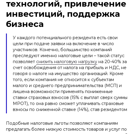
технологий, привлечение
компаниям рекомендуется учитывать
в работе многочисленные письма
инвестиций, поддержка
Минфина и ФНС России, в которых
содержатся разъяснения налогового
законодательства применительно к
бизнеса
деятельности в рамках Сколково
(например, письма Минфина России
от 13.09.2024 N 03-00-07/88070 и от
У каждого потенциального резидента есть свои
13.04.2023 N 03-03-06/1/33185)
цели при подаче заявки на включение в число
С подробным перечнем документов,
участников. Конечно, большинство компаний
которые регулируют деятельность в
рамках Сколково, можно ознакомиться
преследуют именно налоговые цели – такой статус
на сайте Фонда
по ссылке
позволяет
снизить налоговую нагрузку
на 20-40% за
счет освобождения от налога на прибыль и НДС, не
говоря о налоге на имущество организаций. Кроме
того, если компания не относится к субъектам
малого и среднего предпринимательства (МСП) и
лишена возможности применять пониженные
ставки страховых взносов (15% с выплат сверх суммы
МРОТ), то она равно сможет уплачивать страховые
взносы по сниженной ставке (14%), став резидентом
Подобные налоговые льготы позволяют компаниям
предлагать более низкую стоимость товаров и услуг по