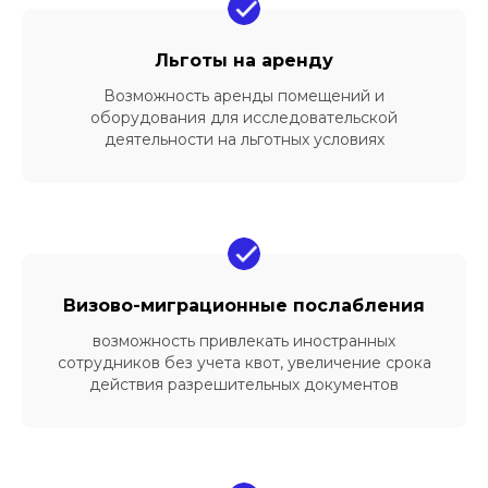
Льготы на аренду
Возможность аренды помещений и
оборудования для исследовательской
деятельности на льготных условиях
Законодательное
Визово-миграционные послабления
регулирование
возможность привлекать иностранных
статуса резидентов
сотрудников без учета квот, увеличение срока
Сколково
действия разрешительных документов
Основной документ, который
регулирует работу инновационного
центра - это Федеральный закон «Об
инновационном центре «Сколково» от
28.09.2010 N 244-ФЗ. В этом законе