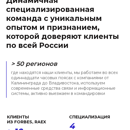
интеллектуальная
Яндекса, Технониколь, LG,
собственность
1С и Самолет
ДИНАМИЧНОСТЬ
КОМАНДА
< 3 час.
11 чел.
средний срок ответа на
мы — действительно
запрос клиента по
сплоченная команда
стандартной задаче. С
энтузиастов, средний стаж
нами Вы узнаете, что
работы в нашей компании
значит оперативность
— порядка пяти лет
УНИКАЛЬНОСТЬ
ОПЫТ
> 90 %
9 лет
законов в ИТ-сфере было
средний юридический стаж
принято после создания
наших экспертов, мы
фирмы. Мы запускали
молодая, но уже зрелая
телемедицинские сервисы
команда экспертов с
до 2018 и токенизировали
прочной позицией на
активы до 2020
юридическом рынке
ПРИЗНАНИЕ
ЗАСЛУЖИВАЕМ
ДОВЕРИЕ
> 12
6 лет
образовательных,
научных и общественных
подряд нашу фирму и
объединений в
специалистов отмечают
деятельности которых
рейтинги Право-300 и ИД
мы участвуем, включая
Коммерсантъ в числе
РАН, ТПП, МГЮА, Moscow
лучших юристов по