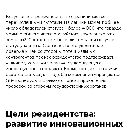
налогообложению участников
Сколково. Так, например, в части
освобождения от налога на прибыль –
это статьи 246.1. (основная норма об
Безусловно, преимущества не ограничиваются
освобождении), 274 (особенности
перечисленными льготами. На данный момент общее
определения налоговой базы), 284
число обладателей статуса – более 4 000, что гораздо
(особые налоговые ставки), 289
(расчет размера прибыли), 333.35
меньше общего числа российских технологических
(льготы по уплате пошлин) НК РФ. В
компаний. Соответственно, если компания получает
контексте освобождения от НДС - это
статус участника Сколково, то это увеличивает
статья 145.1. НК РФ, ссылки именно на
нее можно увидеть в договорах с
доверие к ней со стороны потенциальных
инновационными стартапами. И,
контрагентов, так как резидентство подтверждает
наконец, пониженным ставкам
наличие у компании реально существующего
страховых взносов посвящена статья
427 НК РФ
инновационного продукта. Кроме того, из-за наличия
особого статуса для подобных компаний упрощаются
На основании закона №244-ФЗ Фонд
формирует Правила проекта и иные
GR-процедуры и снижаются риски проведения
нормативные документы, которые
проверок со стороны государственных органов
регулируют деятельность участников
Сколково (например, Правила
осуществления исследовательской
деятельности). Резиденты обязаны
подчиняться таким требованиям: хоть
они и не имеют силы закона, однако
Цели резидентства:
их неисполнение может грозить
серьезными последствиями, вплоть
развитие инновационных
до исключения из состава участников
инновационного центра. Кроме того,