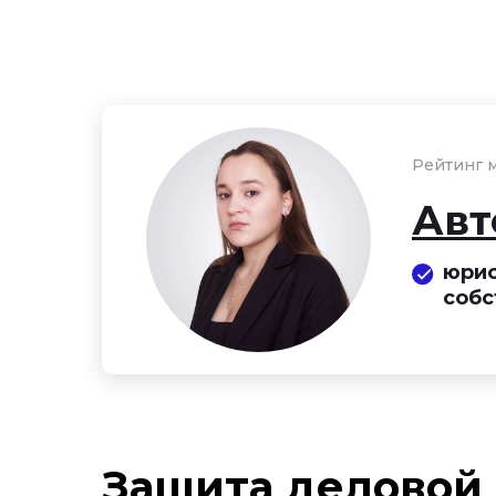
Рейтинг м
Авт
юрис
собс
Защита деловой