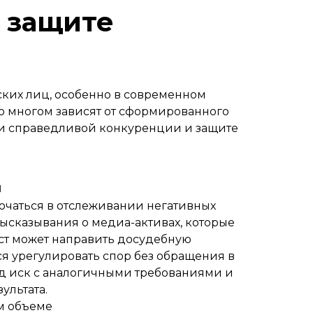
 защите
ских лиц, особенно в современном
во многом зависят от сформированного
ии справедливой конкуренции и защите
н
ючаться в отслеживании негативных
высказывания о медиа-активах, которые
ист может направить досудебную
ся урегулировать спор без обращения в
суд иск с аналогичными требованиями и
ультата.
м объеме