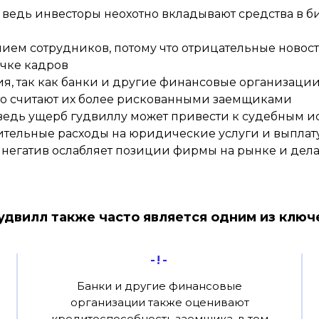
ведь инвесторы неохотно вкладывают средства в биз
ем сотрудников, потому что отрицательные новости
учке кадров
, так как банки и другие финансовые организаци
то считают их более рискованными заемщиками
ведь ущерб гудвиллу может привести к судебным ис
лнительные расходы на юридические услуги и выпла
к негатив ослабляет позиции фирмы на рынке и дел
гудвилл также часто является одним из клю
-!-
Банки и другие финансовые
организации также оценивают
кредитоспособность заемщика, в том