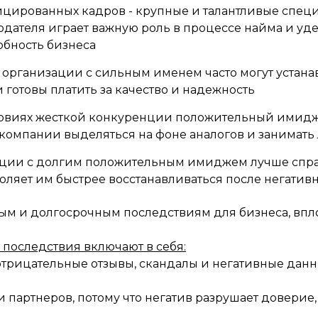
ированных кадров - крупные и талантливые специа
ателя играет важную роль в процессе найма и уде
обность бизнеса
организации с сильным именем часто могут устана
и готовы платить за качество и надежность
словиях жесткой конкуренции положительный имид
омпании выделяться на фоне аналогов и занимат
зации с долгим положительным имиджем лучше спр
оляет им быстрее восстанавливаться после негатив
ым и долгосрочным последствиям для бизнеса, впло
последствия включают в себя:
отрицательные отзывы, скандалы и негативные данн
 партнеров, потому что негатив разрушает доверие,