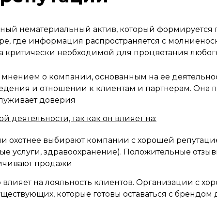
нный нематериальный актив, который формируется г
ре, где информация распространяется с молниенос
, а критически необходимой для процветания любог
м мнением о компании, основанным на ее деятельнос
едения и отношении к клиентам и партнерам. Она п
служивает доверия
деятельности, так как он влияет на:
и охотнее выбирают компании с хорошей репутацией
ые услуги, здравоохранение). Положительные отзы
ичивают продажи
ю влияет на лояльность клиентов. Организации с х
уществующих, которые готовы оставаться с брендо