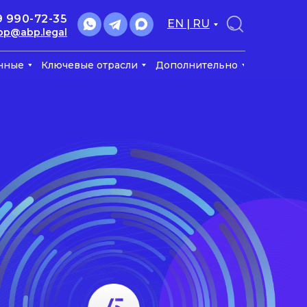
9 990-72-35
EN | RU
bp@abp.legal
нные
Ключевые отрасли
Дополнительно