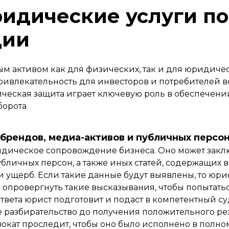
идические услуги по
ции
м активом как для физических, так и для юридиче
привлекательность для инвесторов и потребителей 
ческая защита играет ключевую роль в обеспечен
борота
рендов, медиа-активов и публичных персо
дическое сопровождение бизнеса. Оно может закл
бличных персон, а также иных статей, содержащих 
 ущерб. Если такие данные будут выявлены, то юр
 опровергнуть такие высказывания, чтобы попытать
я ответа юрист подготовит и подаст в компетентный 
 разбирательство до получения положительного рез
окат проследит, чтобы оно было исполнено в полно