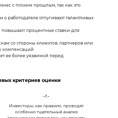
нес с плохим прошлым, так как это
 о работодателе отпугивают талантливых
и повышают процентные ставки для
кам со стороны клиентов, партнеров или
ту компенсаций
ает ее более уязвимой перед
чевых критериев оценки
-!-
Инвесторы, как правило, проводят
особенно тщательный анализ
организации перед тем, как принять