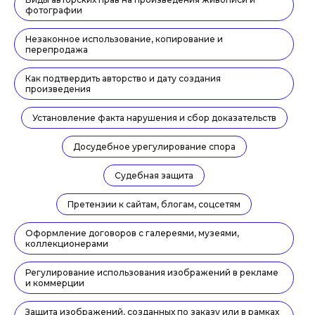
фотографии
Незаконное использование, копирование и
перепродажа
Как подтвердить авторство и дату создания
произведения
Установление факта нарушения и сбор доказательств
Рейтинг материала:
Досудебное урегулирование спора
Автор Заур Лапугов
младший юрист практики защиты
Судебная защита
интеллектуальной собственности
Задать вопрос эксперту
Претензии к сайтам, блогам, соцсетям
Оформление договоров с галереями, музеями,
коллекционерами
Регулирование использования изображений в рекламе
и коммерции
Защита изображений, созданных по заказу или в рамках