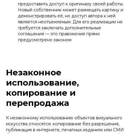
предоставить доступ к оригиналу своей работы.
Новый собственник может размещать картину и
демонстрировать её, но доступ автора к ней
является неотъемлемым. Для его реализации не
требуется заключать дополнительные
соглашения — это правомочие прямо
предусмотрено законом
Незаконное
МОРОЗОВ НИКИТА
использование,
АЛЕКСЕЕВИЧ
копирование и
старший юрист ООО «Афонин, Божор и
партнеры»
перепродажа
руководитель блока регистрации
товарных знаков и промышленных
образцов
+7
К незаконному использованию объектов визуального
искусства относятся: копирование без разрешения,
публикация в интернете, печатных изданиях или СМИ
Отправить