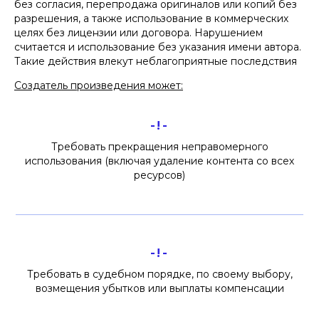
без согласия, перепродажа оригиналов или копий без
разрешения, а также использование в коммерческих
Нажимая кнопку «Отправить», вы даете
согласие
на
обработку персональных данных в соответствии с
целях без лицензии или договора. Нарушением
политикой
обработки персональных данных
считается и использование без указания имени автора.
Такие действия влекут неблагоприятные последствия
Создатель произведения может:
-!-
Требовать прекращения неправомерного
использования (включая удаление контента со всех
ресурсов)
-!-
Требовать в судебном порядке, по своему выбору,
возмещения убытков или выплаты компенсации