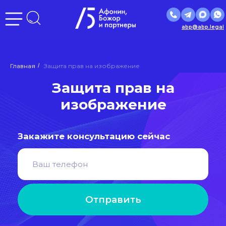
abp@abp.legal
Защита прав на
Главная
/
Защита прав на изображение
изображение
Закажите консультацию сейчас
Отправить
Нажимая кнопку «Отправить», вы даете
согласие
на
обработку персональных данных в соответствии с
политикой
обработки персональных данных
Входим в ведущие рейтинги
и объединения страны: