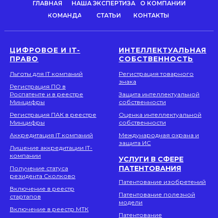
ГЛАВНАЯ
НАША ЭКСПЕРТИЗА
О КОМПАНИИ
КОМАНДА
СТАТЬИ
КОНТАКТЫ
ЦИФРОВОЕ И IT-
ИНТЕЛЛЕКТУАЛЬНАЯ
ПРАВО
СОБСТВЕННОСТЬ
Льготы для IT компаний
Регистрация товарного
знака
Регистрация ПО в
Роспатенте и в реестре
Защита интеллектуальной
Минцифры
собственности
Регистрация ПАК в реестре
Оценка интеллектуальной
Минцифры
собственности
Аккредитация IT компаний
Международная охрана и
защита ИС
Лишение аккредитации IT-
компании
УСЛУГИ В СФЕРЕ
ПАТЕНТОВАНИЯ
Получение статуса
резидента Сколково
Патентование изобретений
Включение в реестр
Патентование полезной
стартапов
модели
Включение в реестр МТК
Патентование