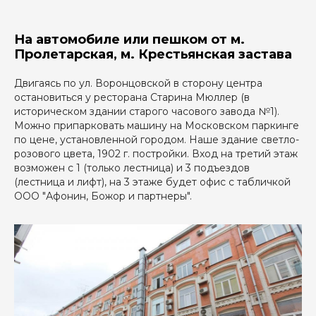
На автомобиле или пешком от м.
Вы будете общаться
Пролетарская, м. Крестьянская застава
с юристом, а не с
менеджерами по
Двигаясь по ул. Воронцовской в сторону центра
продажам
остановиться у ресторана Старина Мюллер (в
историческом здании старого часового завода №1).
Задайте вопрос эксперту
Можно припарковать машину на Московском паркинге
по цене, установленной городом. Наше здание светло-
розового цвета, 1902 г. постройки. Вход на третий этаж
возможен с 1 (только лестница) и 3 подъездов
(лестница и лифт), на 3 этаже будет офис с табличкой
+7
ООО "Афонин, Божор и партнеры".
Получить консультацию
Нажимая кнопку «Отправить», вы даете
согласие
на
обработку персональных данных в соответствии с
политикой
обработки персональных данных