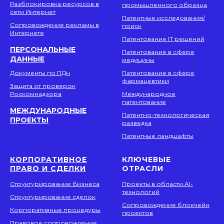
Разблокировка ресурсов в
промышленного образца
сети Интернет
Патентные исследования/
Сопровождение рекламы в
поиск
Интернете
Патентование IT решений
ПЕРСОНАЛЬНЫЕ
Патентование в сфере
ДАННЫЕ
медицины
Документы по ПДн
Патентование в сфере
фармацевтики
Защита от проверок
Роскомнадзора
Международное
патентование
МЕЖДУНАРОДНЫЕ
Патентно-технологическая
ПРОЕКТЫ
разведка
Патентные ландшафты
КОРПОРАТИВНОЕ
КЛЮЧЕВЫЕ
ПРАВО И СДЕЛКИ
ОТРАСЛИ
Структурирование бизнеса
Проекты в области AI-
технологий
Структурирование сделок
Сопровождение блокчейн
Корпоративные процедуры
проектов
Правовое сопровождение