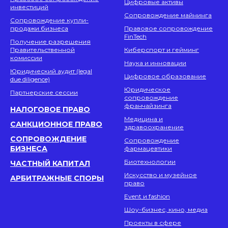
Цифровые активы
инвестиций
Сопровождение майнинга
Сопровождение купли-
продажи бизнеса
Правовое сопровождение
FinTech
Получение разрешения
Правительственной
Киберспорт и гейминг
комиссии
Наука и инновации
Юридический аудит (legal
Цифровое образование
due diligence)
Юридическое
Партнерские сессии
сопровождение
франчайзинга
НАЛОГОВОЕ ПРАВО
Медицина и
САНКЦИОННОЕ ПРАВО
здравоохранение
СОПРОВОЖДЕНИЕ
Сопровождение
БИЗНЕСА
фармацевтики
Биотехнологии
ЧАСТНЫЙ КАПИТАЛ
Искусство и музейное
АРБИТРАЖНЫЕ СПОРЫ
право
Event и fashion
Шоу-бизнес, кино, медиа
Проекты в сфере