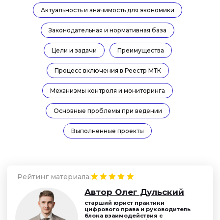
Рейтинг материала:
Актуальность и значимость для экономики
Автор Олег Дульский
старший юрист практики
цифрового права и руководитель
блока взаимодействия с
Законодательная и нормативная база
Министерством цифрового
развития
Задать вопрос эксперту
Цели и задачи
Преимущества
Процесс включения в Реестр МТК
Механизмы контроля и мониторинга
Основные проблемы при ведении
Выполненные проекты