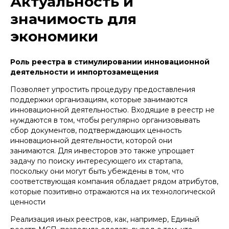
Актуальность и
Министерство экономического
развития России отмечает:
значимость для
Введение ведет к ускорению развития
экономики
индекса инноваций
А также к сокращению разрыва с
Роль реестра в стимулировании инновационной
ведущими иностранными
экономиками
деятельности и импортозамещения
Позволяет упростить процедуру предоставления
Наряду с этим, введение реестра
поддержки организациям, которые занимаются
стимулирует адресную поддержку
технологического бизнеса, что
инновационной деятельностью. Входящие в реестр не
благоприятно сказывается на
нуждаются в том, чтобы регулярно организовывать
конкуренции
сбор документов, подтверждающих ценность
инновационной деятельности, которой они
занимаются. Для инвесторов это также упрощает
задачу по поиску интересующего их стартапа,
поскольку они могут быть убеждены в том, что
соответствующая компания обладает рядом атрибутов,
которые позитивно отражаются на их технологической
ценности
Реализация иных реестров, как, например, Единый