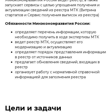
Минэкономразвития России ведет реестр, а также
статусом
запускает сервисы с целью упрощения получения и
актуализации сведений из реестра МТК (Витрина
Финансовая и налоговая поддержка
стартапов и Сервис получения выписок из реестра)
Налоговые льготы и преференции
Обязанности Минэкономразвития России:
для фирм, зарегистрированных в
реестре
Как указывалось ранее, малые
определяет перечень информации, которую
технологические компании могут
необходимо получить в ходе экспертизы МТК
претендовать на налоговые льготы, а
ведет реестр МТК, осуществляет его
также на получение дополнительного
финансирования. Например, в
модернизацию и актуализацию
Оренбургской области региональная
определяет порядок представления информации
часть ставки по налогу на прибыль
снижена с 18% до 12%
в реестр от источников данных
предлагает обновления сведений, входящих в
Грантовая поддержка, субсидии и
реестр
доступ к госфинансированию для
технологических проектов
организует работу с нормативной справочной
Предприятиям, обладающим статусом
информацией для заполнения реестра
МТК, проще получить грантовую
поддержку и коммерциализацию
решения. Так, микрогранты Сколково (не
более 1.5 млн. руб.) могут выдаваться
только компаниям, обладающим,
соответствующим статусом. Гранты,
выдаваемые иными фондами, также
зачастую предусматривают упрощенный
Цели и задачи
порядок получения для организаций,
обладающих статусом МТК