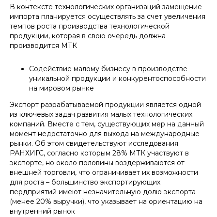
старший юрист практики цифрового
В контексте технологических организаций замещение
права
руководитель блока взаимодействия с
импорта планируется осуществлять за счет увеличения
Министерством цифрового развития
темпов роста производства технологической
+7
продукции, которая в свою очередь должна
производится МТК
Отправить
Содействие малому бизнесу в производстве
Нажимая кнопку «Отправить», вы даете
согласие
на
уникальной продукции и конкурентоспособности
обработку персональных данных в соответствии с
политикой
обработки персональных данных
на мировом рынке
Экспорт разрабатываемой продукции является одной
из ключевых задач развития малых технологических
компаний. Вместе с тем, существующих мер на данный
момент недостаточно для выхода на международные
рынки. Об этом свидетельствуют исследования
РАНХИГС, согласно которым 28% МТК участвуют в
экспорте, но около половины воздерживаются от
внешней торговли, что ограничивает их возможности
для роста – большинство экспортирующих
пердприятий имеют незначительную долю экспорта
(менее 20% выручки), что указывает на ориентацию на
внутренний рынок