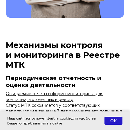
Механизмы контроля
и мониторинга в Реестре
МТК
Периодическая отчетность и
оценка деятельности
Ожидаемые отчеты и формы мониторинга для
ПОДПИШИТЕСЬ НА НАШУ
компаний, включенных в реестр
РАССЫЛКУ ВАЖНЫХ
Статус МТК сохраняется у соответствующих
ЮРИДИЧЕСКИХ НОВОСТЕЙ
пердприятий в течение 3 лет с момента его получения.
Объясняем без «воды» и даем
Вместе с тем, уполномоченный орган проводит
Наш сайт использует файлы cookie для удобства
рекомендации, что нужно делать
OK
ежегодный мониторинг выручки и ОКВЭД. В случае их
Вашего пребывания на сайте
изменения, компания может быть лишена статуса МТК.