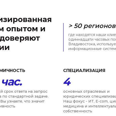
изированная
> 50 регионов
м опытом и
где находятся наши клие
 доверяют
одиннадцати часовых по
Владивостока, использу
сии
информационные системы
МИЧНОСТЬ
СПЕЦИАЛИЗАЦИЯ
 час.
4
й срок ответа на запрос
основных отраслевых и
а по стандартной задаче.
юридических специализа
Вы узнаете, что значит
Наш фокус - ИТ, E-com, ц
ивность
медицина и интеллектуал
собственность