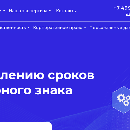
+7 49
и
Наша экспертиза
Контакты
a
бственность
Корпоративное право
Персональные да
длению сроков
ного знака