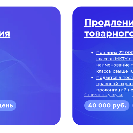
Продлени
ия
товарного
Пошлина 22 000 
классов МКТУ св
наименование т
класса, свыше 1
Подается в пос
правовой охран
пролонгаций не
Стоимость услуги:
день
40 000 руб.