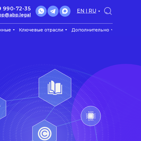
9 990-72-35
EN | RU
bp@abp.legal
нные
Ключевые отрасли
Дополнительно