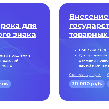
Внесение
срока для
государс
го знака
товарных
Пошлина 3 000 
Для продления 
ием о продлении
данные о право
к правовой
адрес) в случае
 мес. с
Стоимость услуги:
С
ень
30 000 руб.