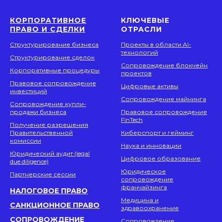
КОРПОРАТИВНОЕ
КЛЮЧЕВЫЕ
ПРАВО И СДЕЛКИ
ОТРАСЛИ
Структурирование бизнеса
Проекты в области AI-
технологий
Структурирование сделок
Сопровождение блокчейн
Корпоративные процедуры
проектов
Правовое сопровождение
Цифровые активы
инвестиций
Сопровождение майнинга
Сопровождение купли-
продажи бизнеса
Правовое сопровождение
FinTech
Получение разрешения
Правительственной
Киберспорт и гейминг
комиссии
Наука и инновации
Юридический аудит (legal
Цифровое образование
due diligence)
Юридическое
Партнерские сессии
сопровождение
франчайзинга
НАЛОГОВОЕ ПРАВО
Медицина и
САНКЦИОННОЕ ПРАВО
здравоохранение
СОПРОВОЖДЕНИЕ
Сопровождение