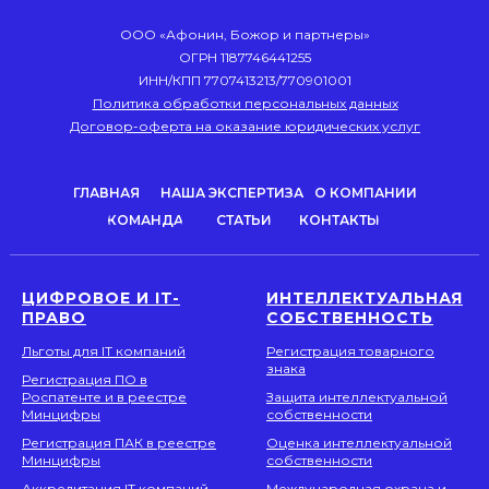
ООО «Афонин, Божор и партнеры»
ОГРН 1187746441255
ИНН/КПП 7707413213/770901001
Политика обработки персональных данных
Договор-оферта на оказание юридических услуг
ГЛАВНАЯ
НАША ЭКСПЕРТИЗА
О КОМПАНИИ
КОМАНДА
СТАТЬИ
КОНТАКТЫ
ЦИФРОВОЕ И IT-
ИНТЕЛЛЕКТУАЛЬНАЯ
ПРАВО
СОБСТВЕННОСТЬ
Льготы для IT компаний
Регистрация товарного
знака
Регистрация ПО в
Роспатенте и в реестре
Защита интеллектуальной
Минцифры
собственности
Регистрация ПАК в реестре
Оценка интеллектуальной
Минцифры
собственности
Аккредитация IT компаний
Международная охрана и