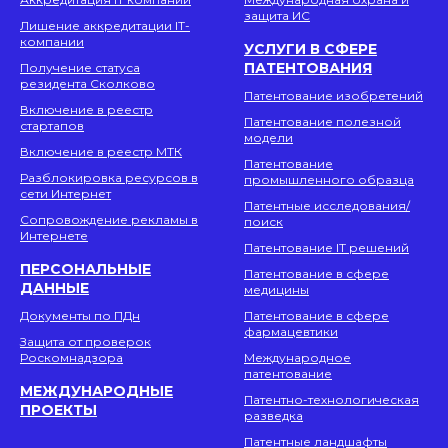
защита ИС
Лишение аккредитации IT-
компании
УСЛУГИ В СФЕРЕ
ПАТЕНТОВАНИЯ
Получение статуса
резидента Сколково
Патентование изобретений
Включение в реестр
Патентование полезной
стартапов
модели
Включение в реестр МТК
Патентование
Разблокировка ресурсов в
промышленного образца
сети Интернет
Патентные исследования/
Сопровождение рекламы в
поиск
Интернете
Патентование IT решений
ПЕРСОНАЛЬНЫЕ
Патентование в сфере
ДАННЫЕ
медицины
Документы по ПДн
Патентование в сфере
фармацевтики
Защита от проверок
Роскомнадзора
Международное
патентование
МЕЖДУНАРОДНЫЕ
Патентно-технологическая
ПРОЕКТЫ
разведка
Патентные ландшафты