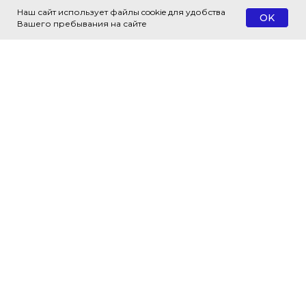
Наш сайт использует файлы cookie для удобства
OK
Вашего пребывания на сайте
© 2018 — 2026 Все права защищены
Адрес:
г. Москва, ул. Воронцовская,
д. 35Б, корп. 1, этаж 3 (м. Таганская)
Время работы:
ПН. - ПТ. 9.00 - 18.00
Почта:
abp@abp.legal
Телефон:
+7 499 990-72-35