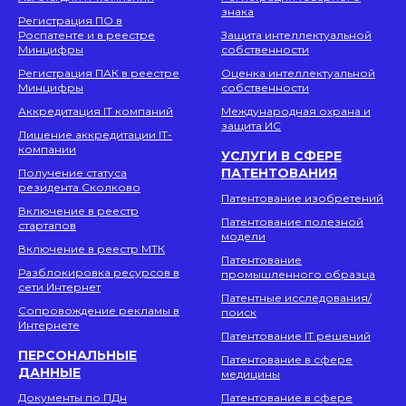
знака
Регистрация ПО в
Роспатенте и в реестре
Защита интеллектуальной
Минцифры
собственности
Регистрация ПАК в реестре
Оценка интеллектуальной
Минцифры
собственности
Аккредитация IT компаний
Международная охрана и
защита ИС
Лишение аккредитации IT-
компании
УСЛУГИ В СФЕРЕ
ПАТЕНТОВАНИЯ
Получение статуса
резидента Сколково
Патентование изобретений
Включение в реестр
Патентование полезной
стартапов
модели
Включение в реестр МТК
Патентование
Разблокировка ресурсов в
промышленного образца
сети Интернет
Патентные исследования/
Сопровождение рекламы в
поиск
Интернете
Патентование IT решений
ПЕРСОНАЛЬНЫЕ
Патентование в сфере
ДАННЫЕ
медицины
Документы по ПДн
Патентование в сфере