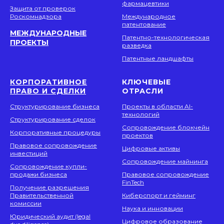
фармацевтики
Защита от проверок
Роскомнадзора
Международное
патентование
МЕЖДУНАРОДНЫЕ
Патентно-технологическая
ПРОЕКТЫ
разведка
Патентные ландшафты
КОРПОРАТИВНОЕ
КЛЮЧЕВЫЕ
ПРАВО И СДЕЛКИ
ОТРАСЛИ
Структурирование бизнеса
Проекты в области AI-
технологий
Структурирование сделок
Сопровождение блокчейн
Корпоративные процедуры
проектов
Правовое сопровождение
Цифровые активы
инвестиций
Сопровождение майнинга
Сопровождение купли-
продажи бизнеса
Правовое сопровождение
FinTech
Получение разрешения
Правительственной
Киберспорт и гейминг
комиссии
Наука и инновации
Юридический аудит (legal
Цифровое образование