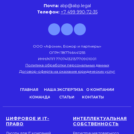
Почта:
abp@abp.legal
Телефон:
+7 499 990-72-35
ООО «Афонин, Божор и партнеры»
ОГРН 1187746441255
ИНН/КПП 7707413213/770901001
Политика обработки персональных данных
Договор-оферта на оказание юридических услуг
ГЛАВНАЯ
НАША ЭКСПЕРТИЗА
О КОМПАНИИ
КОМАНДА
СТАТЬИ
КОНТАКТЫ
ЦИФРОВОЕ И IT-
ИНТЕЛЛЕКТУАЛЬНАЯ
ПРАВО
СОБСТВЕННОСТЬ
Льготы для IT компаний
Регистрация товарного