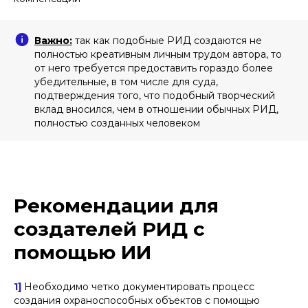
Важно:
так как подобные РИД создаются не
полностью креативным личным трудом автора, то
от него требуется предоставить гораздо более
убедительные, в том числе для суда,
подтверждения того, что подобный творческий
вклад вносился, чем в отношении обычных РИД,
полностью созданных человеком
Рекомендации для
ПОДПИШИТЕСЬ НА НАШУ
РАССЫЛКУ ВАЖНЫХ
создателей РИД с
ЮРИДИЧЕСКИХ НОВОСТЕЙ
помощью ИИ
Объясняем без «воды» и даем
рекомендации, что нужно делать
1]
Необходимо четко документировать процесс
создания охраноспособных объектов с помощью