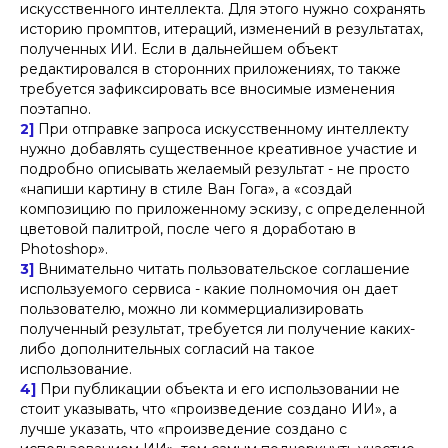
искусственного интеллекта. Для этого нужно сохранять
Подписаться на рассылку
историю промптов, итераций, изменений в результатах,
полученных ИИ. Если в дальнейшем объект
редактировался в сторонних приложениях, то также
требуется зафиксировать все вносимые изменения
Нажимая кнопку «Подписаться на рассылку», вы
поэтапно.
даете
согласие
на обработку персональных
2]
При отправке запроса искусственному интеллекту
данных в соответствии с
политикой
обработки
персональных данных
нужно добавлять существенное креативное участие и
подробно описывать желаемый результат - не просто
«напиши картину в стиле Ван Гога», а «создай
композицию по приложенному эскизу, с определенной
цветовой палитрой, после чего я доработаю в
Photoshop».
3]
Внимательно читать пользовательское соглашение
используемого сервиса - какие полномочия он дает
пользователю, можно ли коммерциализировать
полученный результат, требуется ли получение каких-
либо дополнительных согласий на такое
использование.
4]
При публикации объекта и его использовании не
стоит указывать, что «произведение создано ИИ», а
лучше указать, что «произведение создано с