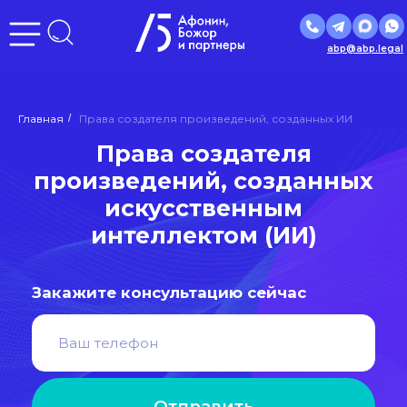
abp@abp.legal
Права создателя
Главная
/
Права создателя произведений, созданных ИИ
произведений, созданных
искусственным
интеллектом (ИИ)
Закажите консультацию сейчас
Отправить
Нажимая кнопку «Отправить», вы даете
согласие
на
обработку персональных данных в соответствии с
политикой
обработки персональных данных
Входим в ведущие рейтинги и