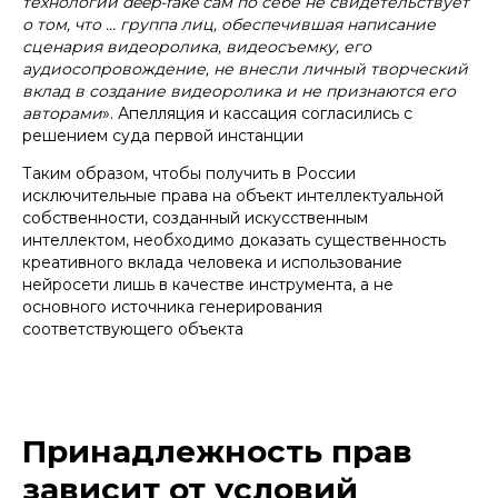
технологии deep-fake сам по себе не свидетельствует
о том, что … группа лиц, обеспечившая написание
сценария видеоролика, видеосъемку, его
ПОЛИНА ПУШКАРЁВА
аудиосопровождение, не внесли личный творческий
вклад в создание видеоролика и не признаются его
юрист практики защиты
авторами
». Апелляция и кассация согласились с
интеллектуальной
решением суда первой инстанции
собственности
Таким образом, чтобы получить в России
+7
исключительные права на объект интеллектуальной
собственности, созданный искусственным
Отправить
интеллектом, необходимо доказать существенность
креативного вклада человека и использование
Нажимая кнопку «Отправить», вы даете
согласие
на
обработку персональных данных в соответствии с
нейросети лишь в качестве инструмента, а не
политикой
обработки персональных данных
основного источника генерирования
соответствующего объекта
Принадлежность прав
зависит от условий