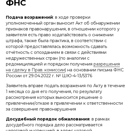
ФНС
ПОДПИШИТЕСЬ НА НАШУ
РАССЫЛКУ ВАЖНЫХ
ЮРИДИЧЕСКИХ НОВОСТЕЙ
Подача возражений
: в ходе проверки
Объясняем без «воды» и даем
уполномоченный орган выносит Акт об обнаружении
рекомендации, что нужно делать
признаков правонарушения, в отношении которого у
заявителя есть право ходатайствовать о снижении
штрафа, также была практика, в соответствии с
которой предоставлялась возможность сдавать
отчётность с опозданием в связи с действиями
Подписаться на рассылку
недружественных стран (по аналогии с
редомициляцией и порядком получения
разрешения
на сделку в Прав. комиссии
) на основании письма ФНС
России от 29.04.2022 г. № ШЮ-4-13/5376
Нажимая кнопку «Подписаться на рассылку», вы
даете
согласие
на обработку персональных
данных в соответствии с
политикой
обработки
Заявитель вправе подать возражения по Акту в течение
персональных данных
1 месяца со дня его получения, по результату
рассмотрения которых выносится решение о
привлечении/отказе в привлечении к ответственности
за совершение правонарушения
Досудебный порядок обжалования
: в рамках
досудебного порядка дело рассматривается
налоговой инспекцией, в адрес которой