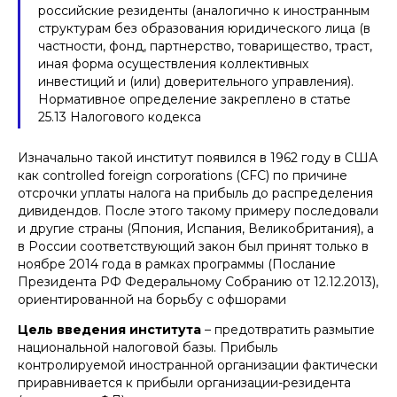
российские резиденты (аналогично к иностранным
структурам без образования юридического лица (в
частности, фонд, партнерство, товарищество, траст,
иная форма осуществления коллективных
инвестиций и (или) доверительного управления).
Нормативное определение закреплено в статье
25.13 Налогового кодекса
Изначально такой институт появился в 1962 году в США
как controlled foreign corporations (CFC) по причине
отсрочки уплаты налога на прибыль до распределения
дивидендов. После этого такому примеру последовали
и другие страны (Япония, Испания, Великобритания), а
в России соответствующий закон был принят только в
ноябре 2014 года в рамках программы (Послание
Президента РФ Федеральному Собранию от 12.12.2013),
ориентированной на борьбу с офшорами
Цель введения института
– предотвратить размытие
национальной налоговой базы. Прибыль
контролируемой иностранной организации фактически
приравнивается к прибыли организации-резидента