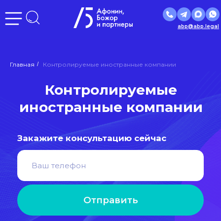
abp@abp.legal
Контролируемые
Главная
/
Контролируемые иностранные компании
иностранные компании
Закажите консультацию сейчас
Отправить
Нажимая кнопку «Отправить», вы даете
согласие
на
обработку персональных данных в соответствии с
политикой
обработки персональных данных
РЕЙТИНГ
ЮРИДИЧЕСКИХ
КОМПАНИЙ
ЛУЧШИЕ ЮРИДИЧЕСКИЕ
РОССИИ
ПРАКТИКИ