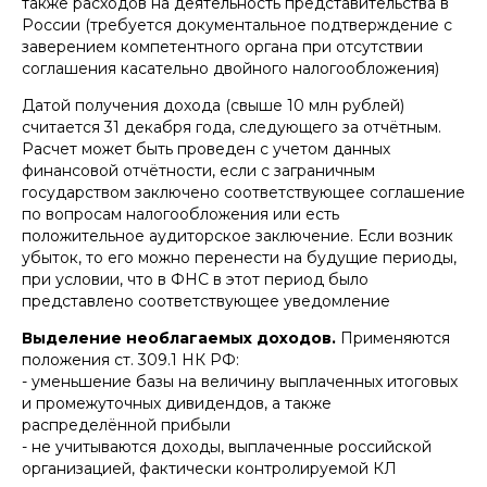
также расходов на деятельность представительства в
рекомендованный юрист
Право-300
России (требуется документальное подтверждение с
заверением компетентного органа при отсутствии
+7
соглашения касательно двойного налогообложения)
Отправить
Датой получения дохода (свыше 10 млн рублей)
считается 31 декабря года, следующего за отчётным.
Нажимая кнопку «Отправить», вы даете
согласие
на
Расчет может быть проведен с учетом данных
обработку персональных данных в соответствии с
политикой
обработки персональных данных
финансовой отчётности, если с заграничным
государством заключено соответствующее соглашение
по вопросам налогообложения или есть
положительное аудиторское заключение. Если возник
убыток, то его можно перенести на будущие периоды,
при условии, что в ФНС в этот период было
представлено соответствующее уведомление
Выделение необлагаемых доходов.
Применяются
положения ст. 309.1 НК РФ:
- уменьшение базы на величину выплаченных итоговых
и промежуточных дивидендов, а также
распределённой прибыли
- не учитываются доходы, выплаченные российской
организацией, фактически контролируемой КЛ