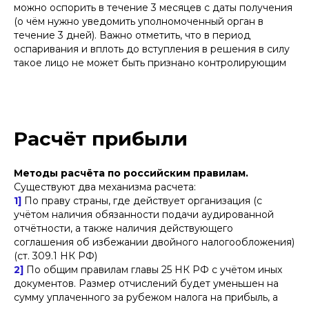
можно оспорить в течение 3 месяцев с даты получения
(о чём нужно уведомить уполномоченный орган в
течение 3 дней). Важно отметить, что в период
оспаривания и вплоть до вступления в решения в силу
такое лицо не может быть признано контролирующим
Расчёт прибыли
Методы расчёта по российским правилам.
Существуют два механизма расчета:
1]
По праву страны, где действует организация (с
учётом наличия обязанности подачи аудированной
отчётности, а также наличия действующего
соглашения об избежании двойного налогообложения)
(ст. 309.1 НК РФ)
БЕРЕСТЕНЬ ДМИТРИЙ
2]
По общим правилам главы 25 НК РФ с учётом иных
СЕРГЕЕВИЧ
документов. Размер отчислений будет уменьшен на
сумму уплаченного за рубежом налога на прибыль, а
старший юрист и руководитель блока
корпоративной работы