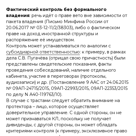
Фактический контроль без формального
владения
: речь идёт о праве вето вне зависимости от
пакета владения (Письмо Минфина России от
20.06.2017 № 03-12-11/2/38303), либо о фактическом
праве на доход иностранной структуры и
распоряжение её имуществом.
Контроль может устанавливаться по аналогии с
субсидиарной ответственностью
: к примеру, в рамках
дела С.В. Пугачёва (отрицал свою причастность) были
представлены свидетельские показания, факты
проведения собеседований, наличие отдельного
кабинета, участие в переговорах (протоколы,
аудиозаписи) и др. (Постановление 9 ААС от 24.06.2015
№ 09АП-24715/2015, 09АП-22993/2015, 09АП-22353/2015
по делу N А40-119763/10).
В случае с трастами следует обратить внимание на
протектора – лицо, которое осуществляет
доверительное управление. С одной стороны, он не
может признаваться КЛ, поскольку не получает
дивиденды, с другой стороны, он может обладать
критериями контроля (к примеру, эксклюзивное право