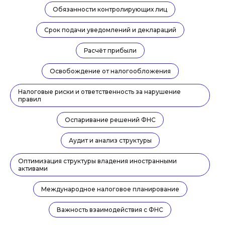
Обязанности контролирующих лиц
Срок подачи уведомлений и деклараций
Расчёт прибыли
Рейтинг материала:
Автор Дмитрий Берестень
Освобождение от налогообложения
старший юрист и руководитель
блока корпоративной работы
рекомендованный юрист
Право-300
Налоговые риски и ответственность за нарушение
правил
Задать вопрос эксперту
Оспаривание решений ФНС
Аудит и анализ структуры
Оптимизация структуры владения иностранными
активами
Международное налоговое планирование
Важность взаимодействия с ФНС