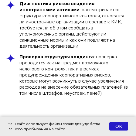
Диагностика рисков владения
иностранными активами
: рассматривается
структура корпоративного контроля, относятся
ли иностранные организации в составе к КИК,
требуется ли об этом сообщать в
уполномоченные органы, действуют ли
санкционные нормы и как они повлияют на
деятельность организации
Проверка структуры холдинга
: проверка
проводится как на предмет возможного
налогового контроля, так и в рамках
предупреждения корпоративных рисков,
которые могут возникнуть в случае увеличения
расходов на внесение обязательных платежей (в
том числе штрафов, неустоек, пеней)
Оптимизация структуры
Наш сайт использует файлы cookie для удобства
OK
Вашего пребывания на сайте
владения иностранными